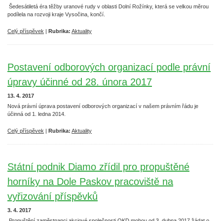
Šedesátiletá éra těžby uranové rudy v oblasti Dolní Rožínky, která se velkou měrou
podílela na rozvoji kraje Vysočina, končí.
Celý příspěvek
|
Rubrika:
Aktuality
Postavení odborových organizací podle právní
úpravy účinné od 28. února 2017
13. 4. 2017
Nová právní úprava postavení odborových organizací v našem právním řádu je
účinná od 1. ledna 2014.
Celý příspěvek
|
Rubrika:
Aktuality
Státní podnik Diamo zřídil pro propuštěné
horníky na Dole Paskov pracoviště na
vyřizování příspěvků
3. 4. 2017
Propuštění zaměstnanci akciové společnosti OKD mohou od 3. dubna 2017 žádat o