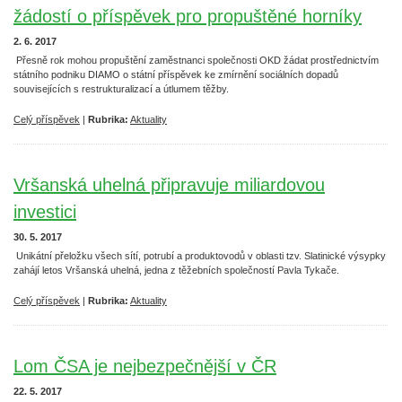
žádostí o příspěvek pro propuštěné horníky
2. 6. 2017
Přesně rok mohou propuštění zaměstnanci společnosti OKD žádat prostřednictvím
státního podniku DIAMO o státní příspěvek ke zmírnění sociálních dopadů
souvisejících s restrukturalizací a útlumem těžby.
Celý příspěvek
|
Rubrika:
Aktuality
Vršanská uhelná připravuje miliardovou
investici
30. 5. 2017
Unikátní přeložku všech sítí, potrubí a produktovodů v oblasti tzv. Slatinické výsypky
zahájí letos Vršanská uhelná, jedna z těžebních společností Pavla Tykače.
Celý příspěvek
|
Rubrika:
Aktuality
Lom ČSA je nejbezpečnější v ČR
22. 5. 2017