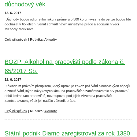
důchodový věk
13. 6. 2017
Důchody budou od příštího roku v průměru o 500 korun vyšší a do penze budou lidé
odcházet v 65 letech. Senát schválil návrh ministryně práce a sociálních věcí
Michaely Marksové.
Celý příspěvek
|
Rubrika:
Aktuality
BOZP: Alkohol na pracovišti podle zákona č.
65/2017 Sb.
12. 6. 2017
Základním právním předpisem, který upravuje zákaz požívání alkoholických nápojů
a zneužívání jiných návykových látek na pracovištích zaměstnavatele a v pracovní
době i mimo tato pracoviště, nevstupovat pod jejich vlivem na pracoviště
zaměstnavatele, však je i nadále zákoník práce.
Celý příspěvek
|
Rubrika:
Aktuality
Státní podnik Diamo zaregistroval za rok 1380