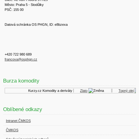
Město: Praha 5 - Stodůlky
PSČ: 155 00
Datová schránka OS PHGN, ID: e8bzexa
+420 722 980 689
francova@osphgn.cz
Burza komodity
Kurzy.cz
Komodity a deriváty
Zlato
Topný olej
Oblíbené odkazy
Intranet ČMKOS
ČMKOS