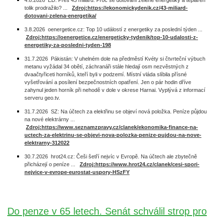
4.8.2026 ED: Přes 43 miliard. Proč se dotování zelené energetiky a tepláren
tolik prodražilo? ...
Zdroj:https://ekonomickydenik.cz/43-miliard-
dotovani-zelena-energetika/
3.8.2026 oenergetice.cz: Top 10 událostí z energetiky za poslední týden ...
Zdroj:https://oenergetice.cz/energeticky-tydenik/top-10-udalosti-z-
energetiky-za-posledni-tyden-198
31.7.2026 Pákistán: V uhelném dole na předměstí Kvéty si čtvrteční výbuch
metanu vyžádal 34 obětí, záchranáři stále hledají osm nezvěstných z
dvaačtyřiceti horníků, kteří byli v podzemí. Místní vláda slíbila přísné
vyšetřování a posílení bezpečnostních opatření. Jen o pár hodin dříve
zahynul jeden horník při nehodě v dole v okrese Harnai. Vyplývá z informací
serveru geo.tv.
31.7.2026 SZ: Na účtech za elektřinu se objeví nová položka. Peníze půjdou
na nové elektrárny ...
Zdroj:https://www.seznamzpravy.cz/clanek/ekonomika-finance-na-
uctech-za-elektrinu-se-objevi-nova-polozka-penize-pujdou-na-nove-
elektrarny-312022
30.7.2026 hrot24.cz: Češi šetří nejvíc v Evropě. Na účtech ale zbytečně
přicházejí o peníze ...
Zdroj:https://www.hrot24.cz/clanek/cesi-spori-
nejvice-v-evrope-eurostat-uspory-HSzFY
Do penze v 65 letech. Senát schválil strop pro