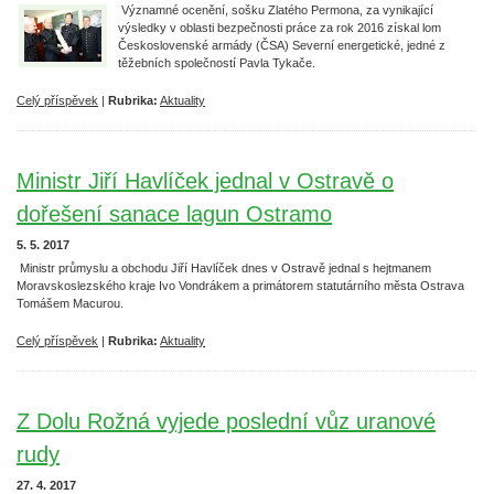
Významné ocenění, sošku Zlatého Permona, za vynikající
výsledky v oblasti bezpečnosti práce za rok 2016 získal lom
Československé armády (ČSA) Severní energetické, jedné z
těžebních společností Pavla Tykače.
Celý příspěvek
|
Rubrika:
Aktuality
Ministr Jiří Havlíček jednal v Ostravě o
dořešení sanace lagun Ostramo
5. 5. 2017
Ministr průmyslu a obchodu Jiří Havlíček dnes v Ostravě jednal s hejtmanem
Moravskoslezského kraje Ivo Vondrákem a primátorem statutárního města Ostrava
Tomášem Macurou.
Celý příspěvek
|
Rubrika:
Aktuality
Z Dolu Rožná vyjede poslední vůz uranové
rudy
27. 4. 2017