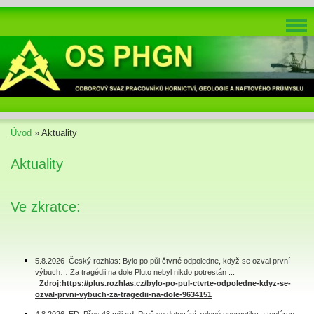
Úvod
»
Aktuality
Aktuality
Ve zkratce:
5.8.2026 Český rozhlas: Bylo po půl čtvrté odpoledne, když se ozval první
výbuch… Za tragédii na dole Pluto nebyl nikdo potrestán ...
Zdroj:https://plus.rozhlas.cz/bylo-po-pul-ctvrte-odpoledne-kdyz-se-
ozval-prvni-vybuch-za-tragedii-na-dole-9634151