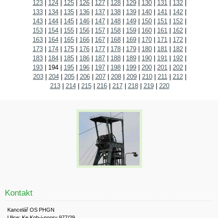
123
|
124
|
125
|
126
|
127
|
128
|
129
|
130
|
131
|
132
|
133
|
134
|
135
|
136
|
137
|
138
|
139
|
140
|
141
|
142
|
143
|
144
|
145
|
146
|
147
|
148
|
149
|
150
|
151
|
152
|
153
|
154
|
155
|
156
|
157
|
158
|
159
|
160
|
161
|
162
|
163
|
164
|
165
|
166
|
167
|
168
|
169
|
170
|
171
|
172
|
173
|
174
|
175
|
176
|
177
|
178
|
179
|
180
|
181
|
182
|
183
|
184
|
185
|
186
|
187
|
188
|
189
|
190
|
191
|
192
|
193
|
194
|
195
|
196
|
197
|
198
|
199
|
200
|
201
|
202
|
203
|
204
|
205
|
206
|
207
|
208
|
209
|
210
|
211
|
212
|
213
|
214
|
215
|
216
|
217
|
218
|
219
|
220
Kontakt
Kancelář OS PHGN
Ulice: Ke Koh-i-nooru 977/29