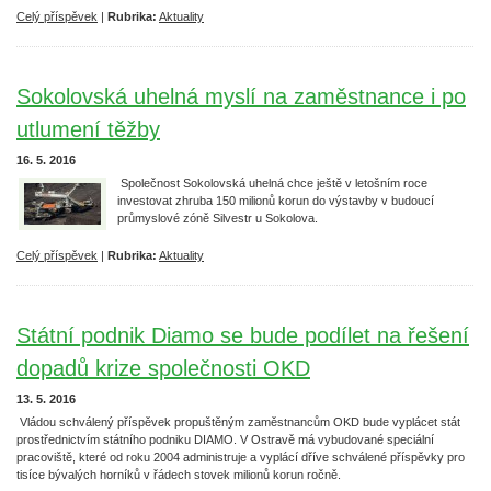
Celý příspěvek
|
Rubrika:
Aktuality
Sokolovská uhelná myslí na zaměstnance i po
utlumení těžby
16. 5. 2016
Společnost Sokolovská uhelná chce ještě v letošním roce
investovat zhruba 150 milionů korun do výstavby v budoucí
průmyslové zóně Silvestr u Sokolova.
Celý příspěvek
|
Rubrika:
Aktuality
Státní podnik Diamo se bude podílet na řešení
dopadů krize společnosti OKD
13. 5. 2016
Vládou schválený příspěvek propuštěným zaměstnancům OKD bude vyplácet stát
prostřednictvím státního podniku DIAMO. V Ostravě má vybudované speciální
pracoviště, které od roku 2004 administruje a vyplácí dříve schválené příspěvky pro
tisíce bývalých horníků v řádech stovek milionů korun ročně.