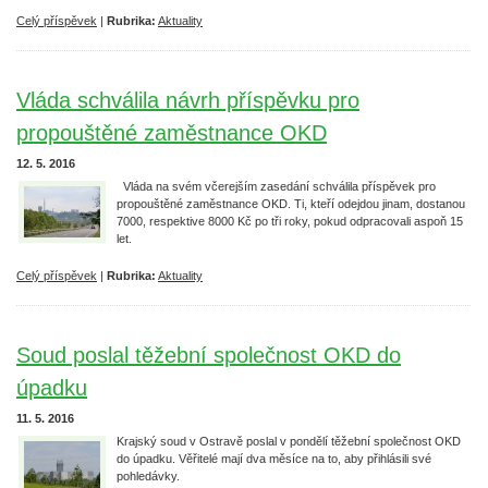
Celý příspěvek
|
Rubrika:
Aktuality
Vláda schválila návrh příspěvku pro
propouštěné zaměstnance OKD
12. 5. 2016
Vláda na svém včerejším zasedání schválila příspěvek pro
propouštěné zaměstnance OKD. Ti, kteří odejdou jinam, dostanou
7000, respektive 8000 Kč po tři roky, pokud odpracovali aspoň 15
let.
Celý příspěvek
|
Rubrika:
Aktuality
Soud poslal těžební společnost OKD do
úpadku
11. 5. 2016
Krajský soud v Ostravě poslal v pondělí těžební společnost OKD
do úpadku. Věřitelé mají dva měsíce na to, aby přihlásili své
pohledávky.