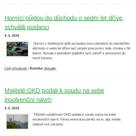
Horníci půjdou do důchodu o sedm let dříve,
schválili poslanci
4. 5. 2016
Horníci z hlubinných dolů asi budou moci odcházet do starobního
důchodu o sedm let dříve než ostatní pracovníci, tedy zhruba v 56
letech. Novela o penzijním pojištění nyní zamíří k posouzení do
horní komory.
Celý příspěvek
|
Rubrika:
Aktuality
Majitelé OKD podali k soudu na sebe
insolvenční návrh
4. 5. 2016
Těžební společnost OKD podala k soudu sama na sebe
insolvenční návrh. Firma nemá dost peněz na to, aby mohla
splácet své závazky.