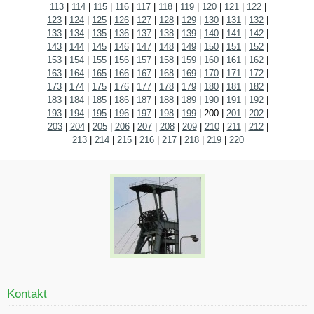
113
|
114
|
115
|
116
|
117
|
118
|
119
|
120
|
121
|
122
|
123
|
124
|
125
|
126
|
127
|
128
|
129
|
130
|
131
|
132
|
133
|
134
|
135
|
136
|
137
|
138
|
139
|
140
|
141
|
142
|
143
|
144
|
145
|
146
|
147
|
148
|
149
|
150
|
151
|
152
|
153
|
154
|
155
|
156
|
157
|
158
|
159
|
160
|
161
|
162
|
163
|
164
|
165
|
166
|
167
|
168
|
169
|
170
|
171
|
172
|
173
|
174
|
175
|
176
|
177
|
178
|
179
|
180
|
181
|
182
|
183
|
184
|
185
|
186
|
187
|
188
|
189
|
190
|
191
|
192
|
193
|
194
|
195
|
196
|
197
|
198
|
199
|
200
|
201
|
202
|
203
|
204
|
205
|
206
|
207
|
208
|
209
|
210
|
211
|
212
|
213
|
214
|
215
|
216
|
217
|
218
|
219
|
220
Kontakt