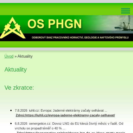
Úvod
»
Aktuality
Aktuality
Ve zkratce:
7.8.2026 iuhli.cz: Evropa: Jaderné elektrárny začaly selhávat ...
Zdroj:https://iuhli.cz/evropa-jaderne-elektrarny-zacaly-selhavat/
6.8.2026 oenergetice.cz: Dovoz LNG do EU klesá čtvrtý měsíc v řadě. Od
vrcholu se propadl téměř o 40 % ...