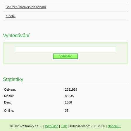
Sdružení hornických odborů
X SHO
Vyhledávání
Statistiky
Celkem:
2291918
Měsíc:
88235
Den:
1666
Online:
36
© 2026 eStránky.cz
|
WebSlice
|
Tisk
|
Aktualizováno: 7. 8. 2026
|
Nahoru ↑