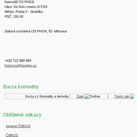
Kancelář OS PHGN
Ulice: Ke Koh-i-nooru 977/29
Město: Praha 5 - Stodůlky
PSČ: 155 00
Datová schránka OS PHGN, ID: e8bzexa
+420 722 980 689
francova@osphgn.cz
Burza komodity
Kurzy.cz
Komodity a deriváty
Zlato
Topný olej
Oblíbené odkazy
Intranet ČMKOS
ČMKOS