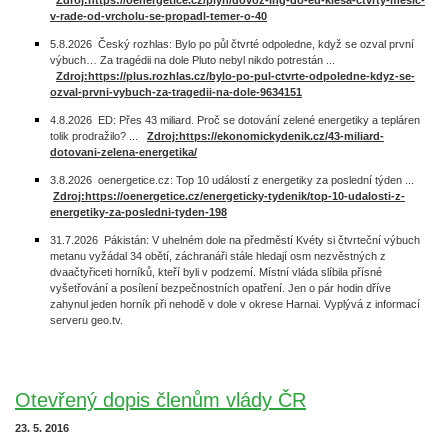
Zdroj:https://oenergetice.cz/plyn/dovoz-lng-do-eu-klesa-ctvrty-mesic-
v-rade-od-vrcholu-se-propadl-temer-o-40
5.8.2026 Český rozhlas: Bylo po půl čtvrté odpoledne, když se ozval první
výbuch… Za tragédii na dole Pluto nebyl nikdo potrestán ...
Zdroj:https://plus.rozhlas.cz/bylo-po-pul-ctvrte-odpoledne-kdyz-se-
ozval-prvni-vybuch-za-tragedii-na-dole-9634151
4.8.2026 ED: Přes 43 miliard. Proč se dotování zelené energetiky a tepláren
tolik prodražilo? ...
Zdroj:https://ekonomickydenik.cz/43-miliard-
dotovani-zelena-energetika/
3.8.2026 oenergetice.cz: Top 10 událostí z energetiky za poslední týden ...
Zdroj:https://oenergetice.cz/energeticky-tydenik/top-10-udalosti-z-
energetiky-za-posledni-tyden-198
31.7.2026 Pákistán: V uhelném dole na předměstí Kvéty si čtvrteční výbuch
metanu vyžádal 34 obětí, záchranáři stále hledají osm nezvěstných z
dvaačtyřiceti horníků, kteří byli v podzemí. Místní vláda slíbila přísné
vyšetřování a posílení bezpečnostních opatření. Jen o pár hodin dříve
zahynul jeden horník při nehodě v dole v okrese Harnai. Vyplývá z informací
serveru geo.tv.
Otevřený dopis členům vlády ČR
23. 5. 2016