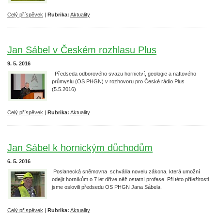
Celý příspěvek
|
Rubrika:
Aktuality
Jan Sábel v Českém rozhlasu Plus
9. 5. 2016
Předseda odborového svazu hornictví, geologie a naftového
průmyslu (OS PHGN) v rozhovoru pro České rádio Plus
(5.5.2016)
Celý příspěvek
|
Rubrika:
Aktuality
Jan Sábel k hornickým důchodům
6. 5. 2016
Poslanecká sněmovna schválila novelu zákona, která umožní
odejít horníkům o 7 let dříve něž ostatní profese. Při této příležitosti
jsme oslovili předsedu OS PHGN Jana Sábela.
Celý příspěvek
|
Rubrika:
Aktuality