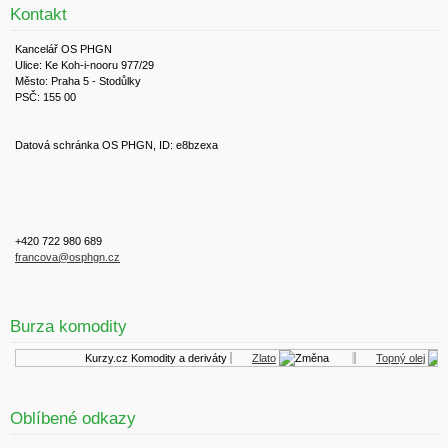
Kontakt
Kancelář OS PHGN
Ulice: Ke Koh-i-nooru 977/29
Město: Praha 5 - Stodůlky
PSČ: 155 00
Datová schránka OS PHGN, ID: e8bzexa
+420 722 980 689
francova@osphgn.cz
Burza komodity
Kurzy.cz
Komodity a deriváty
Zlato
Topný olej
Oblíbené odkazy