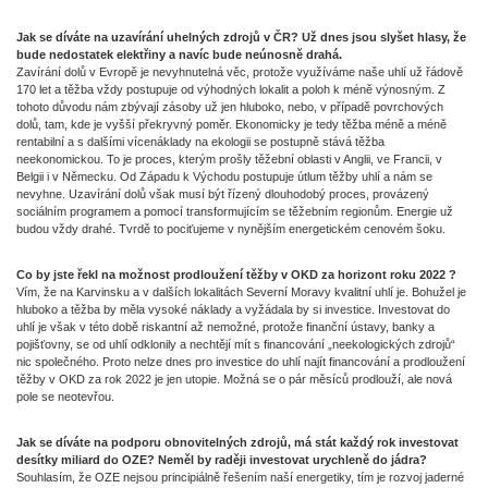
Jak se díváte na uzavírání uhelných zdrojů v ČR? Už dnes jsou slyšet hlasy, že
bude nedostatek elektřiny a navíc bude neúnosně drahá.
Zavírání dolů v Evropě je nevyhnutelná věc, protože využíváme naše uhlí už řádově
170 let a těžba vždy postupuje od výhodných lokalit a poloh k méně výnosným. Z
tohoto důvodu nám zbývají zásoby už jen hluboko, nebo, v případě povrchových
dolů, tam, kde je vyšší překryvný poměr. Ekonomicky je tedy těžba méně a méně
rentabilní a s dalšími vícenáklady na ekologii se postupně stává těžba
neekonomickou. To je proces, kterým prošly těžební oblasti v Anglii, ve Francii, v
Belgii i v Německu. Od Západu k Východu postupuje útlum těžby uhlí a nám se
nevyhne. Uzavírání dolů však musí být řízený dlouhodobý proces, provázený
sociálním programem a pomocí transformujícím se těžebním regionům. Energie už
budou vždy drahé. Tvrdě to pociťujeme v nynějším energetickém cenovém šoku.
Co by jste řekl na možnost prodloužení těžby v OKD za horizont roku 2022 ?
Vím, že na Karvinsku a v dalších lokalitách Severní Moravy kvalitní uhlí je. Bohužel je
hluboko a těžba by měla vysoké náklady a vyžádala by si investice. Investovat do
uhlí je však v této době riskantní až nemožné, protože finanční ústavy, banky a
pojišťovny, se od uhlí odklonily a nechtějí mít s financování „neekologických zdrojů“
nic společného. Proto nelze dnes pro investice do uhlí najít financování a prodloužení
těžby v OKD za rok 2022 je jen utopie. Možná se o pár měsíců prodlouží, ale nová
pole se neotevřou.
Jak se díváte na podporu obnovitelných zdrojů, má stát každý rok investovat
desítky miliard do OZE? Neměl by raději investovat urychleně do jádra?
Souhlasím, že OZE nejsou principiálně řešením naší energetiky, tím je rozvoj jaderné