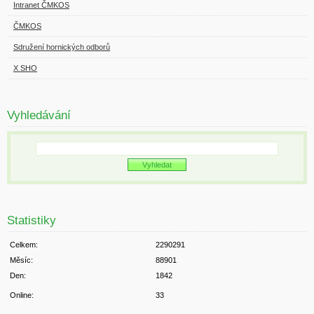
Intranet ČMKOS
ČMKOS
Sdružení hornických odborů
X SHO
Vyhledávání
Statistiky
Celkem:
2290291
Měsíc:
88901
Den:
1842
Online:
33