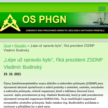
Úvod
»
Aktuality
»
„Lépe už opravdu bylo”, říká prezident ZSDNP
Vladimír Budinský
„Lépe už opravdu bylo”, říká prezident ZSDNP
Vladimír Budinský
19. 10. 2021
Členy Zaměstnavatelského svazu důlního a naftového průmyslu (ZSDNP) jsou
významné akciové společnosti a státní podniky v uhelném, rudném, nerudném
a naftovém průmyslu, včetně organizací, které s báňskou činností úzce
souvisí. Jejím prezidentem je Ing. Vladimír Budinský, který je také prezidentem
významné evropské organizace EURACOAL. Ta je zastřešující organizací
evropského uhelného průmyslu. Naše redakce ing. Budínského požádala o
rozhovor a přinášíme ho v plné verzi.