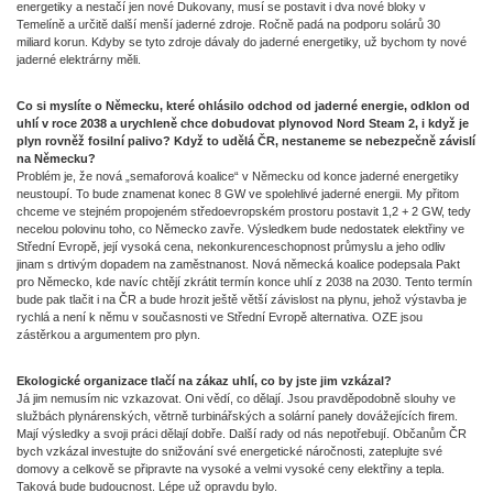
energetiky a nestačí jen nové Dukovany, musí se postavit i dva nové bloky v
Temelíně a určitě další menší jaderné zdroje. Ročně padá na podporu solárů 30
miliard korun. Kdyby se tyto zdroje dávaly do jaderné energetiky, už bychom ty nové
jaderné elektrárny měli.
Co si myslíte o Německu, které ohlásilo odchod od jaderné energie, odklon od
uhlí v roce 2038 a urychleně chce dobudovat plynovod Nord Steam 2, i když je
plyn rovněž fosilní palivo? Když to udělá ČR, nestaneme se nebezpečně závislí
na Německu?
Problém je, že nová „semaforová koalice“ v Německu od konce jaderné energetiky
neustoupí. To bude znamenat konec 8 GW ve spolehlivé jaderné energii. My přitom
chceme ve stejném propojeném středoevropském prostoru postavit 1,2 + 2 GW, tedy
necelou polovinu toho, co Německo zavře. Výsledkem bude nedostatek elektřiny ve
Střední Evropě, její vysoká cena, nekonkurenceschopnost průmyslu a jeho odliv
jinam s drtivým dopadem na zaměstnanost. Nová německá koalice podepsala Pakt
pro Německo, kde navíc chtějí zkrátit termín konce uhlí z 2038 na 2030. Tento termín
bude pak tlačit i na ČR a bude hrozit ještě větší závislost na plynu, jehož výstavba je
rychlá a není k němu v současnosti ve Střední Evropě alternativa. OZE jsou
zástěrkou a argumentem pro plyn.
Ekologické organizace tlačí na zákaz uhlí, co by jste jim vzkázal?
Já jim nemusím nic vzkazovat. Oni vědí, co dělají. Jsou pravděpodobně slouhy ve
službách plynárenských, větrně turbinářských a solární panely dovážejících firem.
Mají výsledky a svoji práci dělají dobře. Další rady od nás nepotřebují. Občanům ČR
bych vzkázal investujte do snižování své energetické náročnosti, zateplujte své
domovy a celkově se připravte na vysoké a velmi vysoké ceny elektřiny a tepla.
Taková bude budoucnost. Lépe už opravdu bylo.