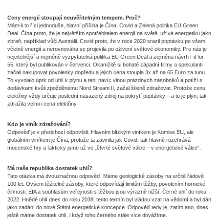
Ceny energií stoupají neuvěřitelným tempem. Proč?
Mám-li to říci jednoduše, hlavní příčina je Čína, Covid a Zelená politika EU Green
Deal. Čína proto, že je největším spotřebitelem energií na světě, užívá energetiku jako
zbraň, například vůči Austrálii. Covid proto, že v roce 2020 srazil poptávku po všem
včetně energií a nerovnováha se projevila po oživení světové ekonomiky. Pro nás je
nejcitelnější a nejméně vyzpytatelná politika EU Green Deal a zejména návrh Fit for
55, který byl publikován v červenci. Okamžitě si bohaté západní firmy a spekulanti
začali nakupovat povolenky dopředu a jejich cena stoupla 3x až na 65 Euro za tunu.
To vyvolalo úprk od uhlí k plynu a ten, navíc vinou prázdných zásobníků a potíží s
dodávkami kvůli zpožděnému Nord Stream II, začal šíleně zdražovat. Protože cenu
elektřiny vždy určuje poslední nasazený zdroj na pokrytí poptávky – a to je plyn, tak
zdražila velmi i cena elektřiny.
Kdo je viník zdražování?
Odpověď je v předchozí odpovědi. Hlavním blízkým viníkem je Komise EU, ale
globálním viníkem je Čína, protože ta zavinila jak Covid, tak hlavně rozehrává
mocenské hry a fakticky jsme už ve „čtvrté světové válce – v energetické válce“.
Má naše republika dostatek uhlí?
Tato otázka má dvouznačnou odpověď. Máme geologické zásoby na určitě řádově
100 let. Ovšem těžitelné zásoby, které odpovídají limitům těžby, povolením hornické
činnosti, EIA a souhlasům veřejnosti s těžbou jsou výrazně nižší. Černé uhlí do roku
2022. Hnědé uhlí dnes do roku 2038, tento termín byl vládou vzat na vědomí a byl dán
jako zadání do nové Státní energetické koncepce. Odpověď tedy je, zatím ano, dnes
ještě máme dostatek uhlí, i když toho černého stále více dovážíme.