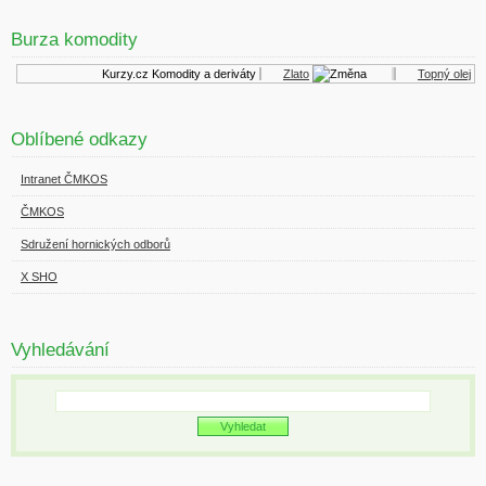
Burza komodity
Kurzy.cz
Komodity a deriváty
Zlato
Topný olej
Oblíbené odkazy
Intranet ČMKOS
ČMKOS
Sdružení hornických odborů
X SHO
Vyhledávání