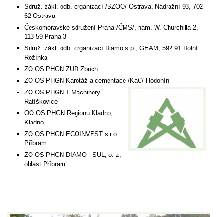
Sdruž. zákl. odb. organizací /SZOO/ Ostrava, Nádražní 93, 702
62 Ostrava
Českomoravské sdružení Praha /ČMS/, nám. W. Churchilla 2,
113 59 Praha 3
Sdruž. zákl. odb. organizací Diamo s.p., GEAM, 592 91 Dolní
Rožínka
ZO OS PHGN ZUD Zbůch
ZO OS PHGN Karotáž a cementace /KaC/ Hodonín
ZO OS PHGN T-Machinery
Ratíškovice
OO OS PHGN Regionu Kladno,
Kladno
ZO OS PHGN ECOINVEST s.r.o.
Příbram
ZO OS PHGN DIAMO - SUL, o. z,
oblast Příbram