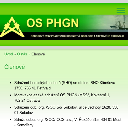
Úvod
»
O nás
»
Členové
Členové
Sdružení hornických odborů (SHO) se sídlem SHO Klimšova
1756, 735 41 Petřvald
Moravskoslezské sdružení OS PHGN /MSS/, Koksární 1,
702 24 Ostrava
Sdružení odb. org. /SOO So/ Sokolov, ulice Jednoty 1628, 356
01 Sokolov
Sdruž. odbor. org. /SOO/ CCG a.s., V. Řezáče 315, 434 01 Most
- Komořany