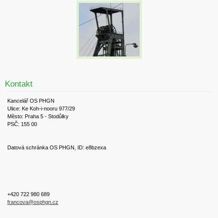
Kontakt
Kancelář OS PHGN
Ulice: Ke Koh-i-nooru 977/29
Město: Praha 5 - Stodůlky
PSČ: 155 00
Datová schránka OS PHGN, ID: e8bzexa
+420 722 980 689
francova@osphgn.cz