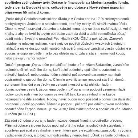
spořitelen zvýhodněný úvěr. Dotace je financována z Modernizačního fondu,
tedy z peněz Evropské unie, celkově je pro dotace z Nové zelené úsporám
připraveno 55 miliard korun.
„Podle údajů Českého statistického úřadu je v Česku zhruba 17 % rodinných domů
neobydlených. Jedná se o statisíce domů, které by mohly dál sloužit svému účelu.
Chceme využít stávající zástavbu a zabránit tomu, aby se obce rozšiřovaly do volné
krajiny a aby se kvůli bytovým potřebám zabírala další a další zemědělská půda,“
uvádí ministr životního prostředí Petr Hladík (KDU-ČSL) a pokračuje: „Zároveň
nabídneme mladým rodinám, které nejvíce pociťují důsledky vysokých životních
nákladů a nízké dostupnosti hypotéčních úvěrů, možnost zajistit si vlastní důstojné a
současně úsporné bydlení, a to bez ohledu na to, zda si starší nemovitost koupí,
nebo získají v rámci rodiny.“
Dotační program „Oprav dům po babičce“ bude určen všem žadatelům, vlastníkům
rodinného či rekreačního domu, kteří splní podmínky optimálního zateplení na
stávající budově, nebo postaví dům splňující požadované parametry na místě
odstraněného původního domu. Cílem je urychlit tempo renovací starších domů,
zpřístupnit finanční prostředky na vstupní investici a též ulehčit mladým
domácnostem cestu k úspornému bydlení. „Program má podpořit zejména mladé
rodiny, proto rodinným bonusem ve výši 50 tisíc korun zvýhodníme každé
nezaopatřené dítě žadatele. Rodiny navíc budou moci požádat o bonus i za další děti
narozené v době po podání žádosti o podporu, přičemž posledním rokem možného
dodatečného čerpání bonusu je rok 2030,“ říká ministr práce a sociálních věcí Marian
Jurečka (KDU-ČSL).
Zásadní výhodou programu bude možnost čerpat finanční prostředky předem.
Příjemci dotace zároveň budou moci od příštího roku na pobočkách stavebních
spořitelen požádat o zvýhodněný úvěr, který pokryje rozdíl mezi způsobilými výdaji a
vyplacenou dotací, a to bez nutnosti zástavy nemovitosti. „Úrok se bude pohybovat