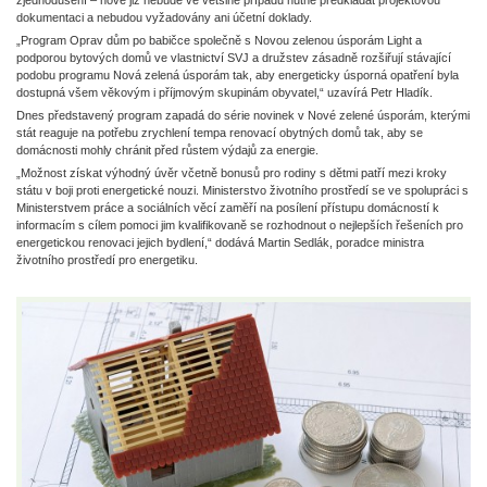
zjednodušení – nově již nebude ve většině případů nutné předkládat projektovou
dokumentaci a nebudou vyžadovány ani účetní doklady.
„Program Oprav dům po babičce společně s Novou zelenou úsporám Light a
podporou bytových domů ve vlastnictví SVJ a družstev zásadně rozšiřují stávající
podobu programu Nová zelená úsporám tak, aby energeticky úsporná opatření byla
dostupná všem věkovým i příjmovým skupinám obyvatel,“ uzavírá Petr Hladík.
Dnes představený program zapadá do série novinek v Nové zelené úsporám, kterými
stát reaguje na potřebu zrychlení tempa renovací obytných domů tak, aby se
domácnosti mohly chránit před růstem výdajů za energie.
„Možnost získat výhodný úvěr včetně bonusů pro rodiny s dětmi patří mezi kroky
státu v boji proti energetické nouzi. Ministerstvo životního prostředí se ve spolupráci s
Ministerstvem práce a sociálních věcí zaměří na posílení přístupu domácností k
informacím s cílem pomoci jim kvalifikovaně se rozhodnout o nejlepších řešeních pro
energetickou renovaci jejich bydlení,“ dodává Martin Sedlák, poradce ministra
životního prostředí pro energetiku.