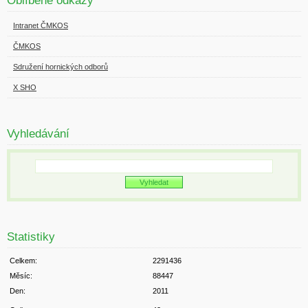
Oblíbené odkazy
Intranet ČMKOS
ČMKOS
Sdružení hornických odborů
X SHO
Vyhledávání
Statistiky
Celkem:
2291436
Měsíc:
88447
Den:
2011