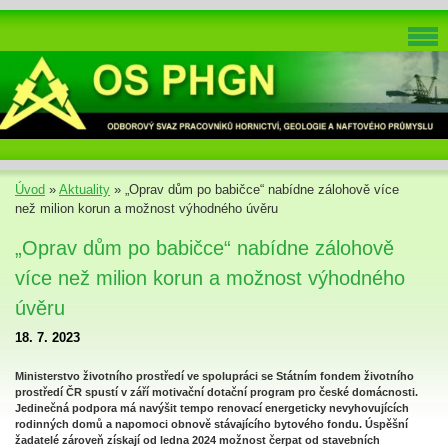
Úvod
»
Aktuality
»
„Oprav dům po babičce“ nabídne zálohově více
než milion korun a možnost výhodného úvěru
„Oprav dům po babičce“ nabídne zálohově
více než milion korun a možnost výhodného
úvěru
18. 7. 2023
Ministerstvo životního prostředí ve spolupráci se Státním fondem životního
prostředí ČR spustí v září motivační dotační program pro české domácnosti.
Jedinečná podpora má navýšit tempo renovací energeticky nevyhovujících
rodinných domů a napomoci obnově stávajícího bytového fondu. Úspěšní
žadatelé zároveň získají od ledna 2024 možnost čerpat od stavebních