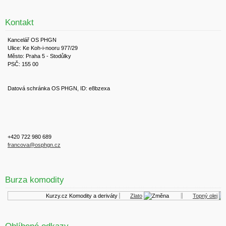
Kontakt
Kancelář OS PHGN
Ulice: Ke Koh-i-nooru 977/29
Město: Praha 5 - Stodůlky
PSČ: 155 00
Datová schránka OS PHGN, ID: e8bzexa
+420 722 980 689
francova@osphgn.cz
Burza komodity
Kurzy.cz
Komodity a deriváty
Zlato
Topný olej