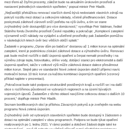
mezi třemi až čtyřmi procenty, záležet bude na aktuálním úrokovém prostředí a
nastavení jednotlivých stavebních spořitelen,“ popsal ministr Petr Hladík.
„Nejčastější překážkou renovací starších domů bývá nedostatek vlastních zdrojů na
pokrytí rozdílu mezi dotací a celkovými náklady, včetně předfinancování. Dotace
poskytnutá zálohově zároveň sníží potřebu na výši úvěru, a tím se stane
zvýhodněný úvěr dostupnější pro více domácností,“ vysvětluje Petr Valdman, ředitel
Státního fondu životního prostředí České republiky a pokračuje: „Komplexní zateplení
významně sníží náklady na vytápění a ušetřené prostředky pak žadatelům pomůžou
v následujících letech úvěr bez větších obtíží splatit.“
Žadatelé v programu „Oprav dům po babičce“ dostanou až 1 milion korun na optimální
zateplení, které je podmínkou získání zálohové dotace a výhodného úvěru. Renovaci
pak bude možné rozšířit o další úsporná opatření a čerpat nemalé prostředky i na
výměnu zdroje tepla, fotovoltaiku, ohřev vody, dobíjecí stanici pro elektromobil a další
úsporná opatření, takže v celkové výši může zálohová dotace dalece přesáhnout
milion korun. Stejně jako ve standardní Nové zelené úsporám obdrží příjemci navíc
motivační bonus 10 tisíc korun za každou kombinaci úsporných opatření (vzorový
příklad najdete v prezentaci).
„Pokračovat bude také podpora strukturálně postižených krajů a rozšíří se i na další
obce s rozšířenou působností ve vybraných regionech a na území bývalých
vojenských újezdů. Žadatelům z těchto oblastí navýšíme celkovou dotaci o dalších 10
procent,“ doplňuje ministr Petr Hladík.
Seznam bonifikovaných obcí je přílohou Závazných pokynů a je zveřejněn na webu
programu Nová zelená úsporám.
Zvýhodněný úvěr od vybraných stavebních spořitelen bude dostupný k žádostem o
dotaci na optimální zateplení v obou programech. Podpora se bude týkat opatření
realizovaných po 1. lednu 2021. V rámci podání a doložení žádosti dojde také ke