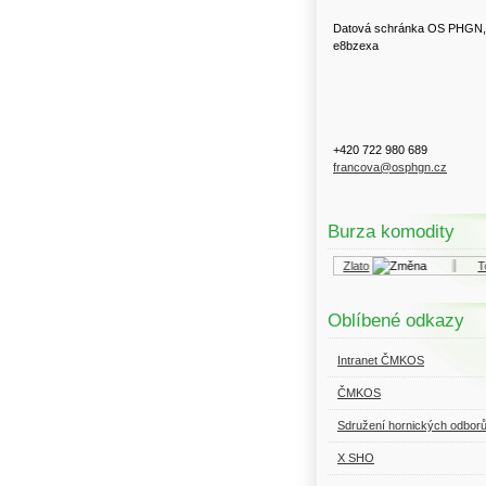
Datová schránka OS PHGN,
e8bzexa
+420 722 980 689
francova@osphgn.cz
Burza komodity
Kurzy.cz
Komodity a deriváty
Zlato
Top
Oblíbené odkazy
Intranet ČMKOS
ČMKOS
Sdružení hornických odbor
X SHO