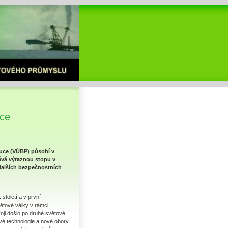
áce
tuce (VÚBP) působí v
hává výraznou stopu v
 dalších bezpečnostních
století a v první
ětové války v rámci
ji došlo po druhé světové
vé technologie a nové obory