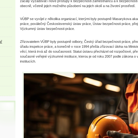
začaly vyžadovat i nové přístupy k bezpečnosti zaměstnanců a k bezpečnost
obecně, včetně jejich možného působení na jejich okolí a na životní prostředí.
VÚBP se vyvíjel z několika organizací, kterými byly postupně Masarykova aka
práce, poválečný Československý ústav práce, Ústav bezpečnosti práce, př
Výzkumný ústav bezpečnosti práce.
ař
Zřizovatelem VÚBP byly postupně odbory, Český úřad bezpečnosti práce, pře
úřadu inspekce práce, a konečně v roce 1994 přešla zřizovací úloha na Minist
věcí, která trvá až do současnosti. Statut ústavu přecházel od rozpočtové, p
současné veřejné výzkumné instituce, kterou je od roku 2007 podle zákona 
institucích.