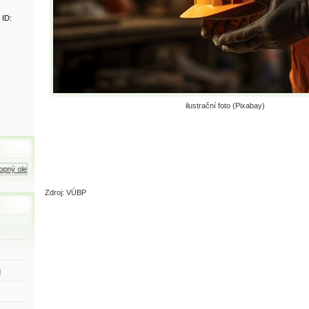
 ID:
ilustrační foto (Pixabay)
ný olej
Zemní plyn
Motorová nafta
Zdroj: VÚBP
ů