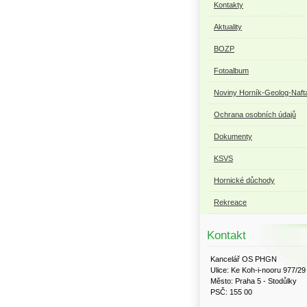
Kontakty
Aktuality
BOZP
Fotoalbum
Noviny Horník-Geolog-Naft
Ochrana osobních údajů
Dokumenty
KSVS
Hornické důchody
Rekreace
Kontakt
Kancelář OS PHGN
Ulice: Ke Koh-i-nooru 977/29
Město: Praha 5 - Stodůlky
PSČ: 155 00