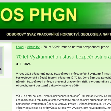
Úvod
»
Aktuality
»
70 let Výzkumného ústavu bezpečnosti práce
70 let Výzkumného ústavu bezpečnosti pr
4. 1. 2024
V roce 2024 Výzkumný ústav bezpečnosti práce, veřejná výzkumná insti
československé a české historii výzkumu již 70 let. Jeho činnost zanec
národní bezpečnosti práce, v prevenci pracovních rizik, v ergonomii a v
oborech, které postupně zakotvily na jeho půdě.
VÚBP se stal součástí historie bezpečnostních oborů, tak jak se vyvíjely od 19. 
československé republice a tento vývoj nebyl přerušen ani v průběhu druhé sv
německého Protektorátu Čechy a Morava. Přesto k výraznému posunu ve vývo
válce v souvislosti se světovým a evropským vývojem, kdy nové materiály, no