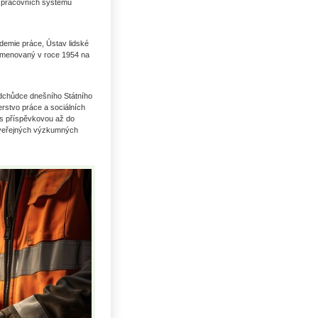
i pracovních systémů
demie práce, Ústav lidské
ejmenovaný v roce 1954 na
dchůdce dnešního Státního
erstvo práce a sociálních
řes příspěvkovou až do
o veřejných výzkumných