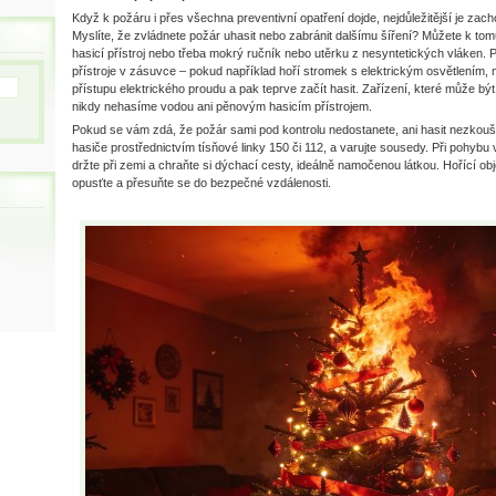
Když k požáru i přes všechna preventivní opatření dojde, nejdůležitější je zacho
Myslíte, že zvládnete požár uhasit nebo zabránit dalšímu šíření? Můžete k to
hasicí přístroj nebo třeba mokrý ručník nebo utěrku z nesyntetických vláken. P
přístroje v zásuvce – pokud například hoří stromek s elektrickým osvětlením,
přístupu elektrického proudu a pak teprve začít hasit. Zařízení, které může b
nikdy nehasíme vodou ani pěnovým hasicím přístrojem.
Pokud se vám zdá, že požár sami pod kontrolu nedostanete, ani hasit nezkoušej
hasiče prostřednictvím tísňové linky 150 či 112, a varujte sousedy. Při pohyb
držte při zemi a chraňte si dýchací cesty, ideálně namočenou látkou. Hořící obje
opusťte a přesuňte se do bezpečné vzdálenosti.