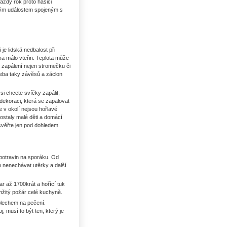
každý rok proto hasiči
ckým událostem spojeným s
je lidská nedbalost při
ka málo vteřin. Teplota může
 zapálení nejen stromečku či
třeba taky závěsů a záclon
i chcete svíčky zapálit,
dekoraci, která se zapalovat
 v okolí nejsou hořlavé
ostaly malé děti a domácí
svěřte jen pod dohledem.
 potravin na sporáku. Od
n nenechávat utěrky a další
r až 1700krát a hořící tuk
mžitý požár celé kuchyně.
 plechem na pečení.
 musí to být ten, který je