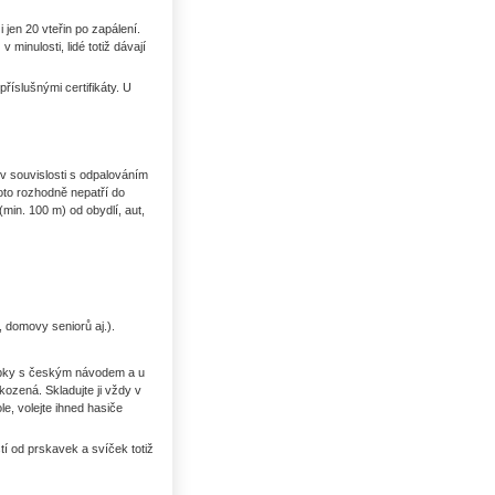
 jen 20 vteřin po zapálení.
inulosti, lidé totiž dávají
íslušnými certifikáty. U
v souvislosti s odpalováním
oto rozhodně nepatří do
(min. 100 m) od obydlí, aut,
Uhlí US index
, domovy seniorů aj.).
robky s českým návodem a u
kozená. Skladujte ji vždy v
e, volejte ihned hasiče
í od prskavek a svíček totiž