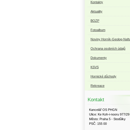
Kontakty
Aktuality
BOZP
Fotoalbum
Noviny Horník-Geolog-Naft
Ochrana osobních údajů
Dokumenty
KSVS
Hornické důchody
Rekreace
Kontakt
Kancelář OS PHGN
Ulice: Ke Koh-i-nooru 977/29
Město: Praha 5 - Stodůlky
PSČ: 155 00