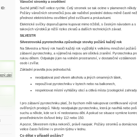
Vánoční stromky a osvětlení
 ID:
Suché jehličí hoří velice rychle. Celý stromek se tak ocitne v plamenech někdy i
Požáry vánočních stromečků jsou ale naštěstí poslední dobou méně časté než v m
přednost elektrickému osvětlení před svíčkami a prskavkami.
Elektrické svíčky doporučujeme kupovat mimo tržiště, s českým návodem a s př
takových výrobků je nižší riziko zkratů a dalších technických závad.
SILVESTR
Silvestrovská pyrotechnika způsobuje stovky požárů každý rok
Na Silvestra a Nový rok hasiči každý rok vyjíždějí k velkému množství požárů 
zábavní pyrotechniky, a výjimečná nejsou ani ošklivá zranění. Pyrotechnika pr
rukou dětem. Odpalujte ji jen na volném prostranství, v dostatečné vzdálenosti 
osob i zvířat.
Základní pravidla jsou jednoduchá:
 olej
Zemní plyn
Motorová nafta
neodpalovat pod vlivem alkoholu a jiných omamných látek,
nepoužívat pyrotechniku v bytech nebo na balkonech,
respektovat místní vyhlášky obcí a citlivá místa (zoologické zahrady
I pro zábavní pyrotechniku platí, že bychom měli nakupovat certifikované vý
ověřených prodejců. Nikdy neodpalujte pyrotechniku, která je navlhlá nebo poš
suchu a někde, kde se k ní nedostanou děti. A pokud se situace vymkne kontrol
prostřednictvím tísňové linky 112 nebo 150.
ů
A pozor, Silvestrem rizika nekončí, právě naopak: Požáry stromků a domácnost
velice často řešíme i v prvním týdnu v lednu.
Co dělat v případě požáru?