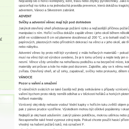
Nejčastěji šlo o hořící kontejnery, keře, trávu nebo zbytky pyrotechniky. Jako 
upozorňují na rizika a na jednoduchá pravidla prevence, která dokážou tragi
adventem, Vánoci a Silvestrem zabránit.
ADVENT
Svíčky a adventní věnec mají být pod dohledem
Jakýkoli otevřený oheň představuje požární riziko a nejčastější příčinou požárů 
manipulaci s ním. Hořící svíčka dokáže zapálit věnec i jeho okolí během několi
ještě ve vzdálenosti 8 cm od plamene dosáhnout až 200 °C, a to bohatě stačí k
ař
papírových, plastových nebo přírodních dekorací na věnci a v jeho okolí, ale 
nebo nábytku.
Adventní věnec by proto měl být vyrobený z málo hořlavých materiálů – pokud s
musí na věnci být od výrobce uvedeno, že je k tomu určený a nejde tedy jen o 
nesmí. Věnce vždy umístěte na nehořlavou podložku a na bezpečné místo, kde
materiály ani průvan a kde ho máte pod dozorem. Zajistěte, aby se k němu ned
zvířata. Otevřený oheň, ať už sirky, zapalovač, svíčky nebo prskavky, dětem 
VÁNOCE
Pozor u vaření a smažení
O vánočních svátcích se také častěji než jindy setkáváme s případy vznícení
vaření bychom proto nikdy neměli odbíhat a v blízkosti hořáků a horkých plote
hořlavé materiály.
Vznícený olej nikdy nehaste vodou! Vodní kapky v hořícím tuku zvětší objem pa
pak z pánve prudce vystříkne. Výsledkem mohou být ošklivé popáleniny i oka
Nejlepší je olej hasit udušením: zakrýt pánev pokličkou, mokrou utěrkou nebo
Nezapomeňte také hned vypnout zdroj tepla. Pokud chcete použít hasicí přístroj,
vhodný na hašení požárů tuků; má označení F.