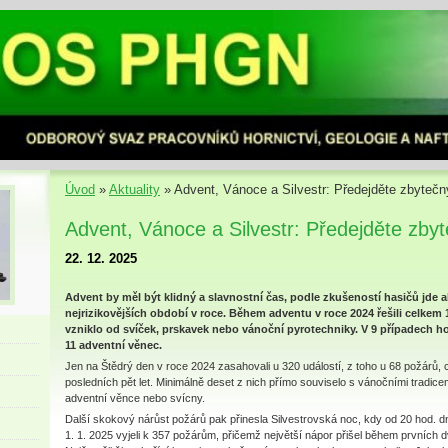
Úvod
»
Aktuality
»
Advent, Vánoce a Silvestr: Předejděte zbyte
Advent, Vánoce a Silvestr: Předejděte zb
22. 12. 2025
Advent by měl být klidný a slavnostní čas, podle zkušeností hasičů jde a
nejrizikovějších období v roce. Během adventu v roce 2024 řešili celkem 
vzniklo od svíček, prskavek nebo vánoční pyrotechniky. V 9 případech h
11 adventní věnec.
Jen na Štědrý den v roce 2024 zasahovali u 320 událostí, z toho u 68 požárů, 
posledních pět let. Minimálně deset z nich přímo souviselo s vánočními tradic
adventní věnce nebo svícny.
Další skokový nárůst požárů pak přinesla Silvestrovská noc, kdy od 20 hod. d
1. 1. 2025 vyjeli k 357 požárům, přičemž největší nápor přišel během prvních 