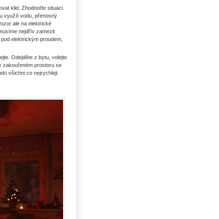
vat klid. Zhodnoťte situaci.
mu využít vodu, přenosný
ozor ale na elektrické
 musíme nejdřív zamezit
ýt pod elektrickým proudem,
te. Odejděte z bytu, volejte
u v zakouřeném prostoru se
kt všichni co nejrychleji