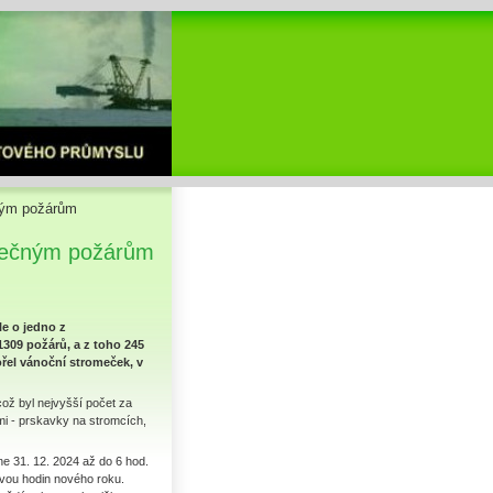
čným požárům
ytečným požárům
le o jedno z
1309 požárů, a z toho 245
ořel vánoční stromeček, v
což byl nejvyšší počet za
emi - prskavky na stromcích,
ne 31. 12. 2024 až do 6 hod.
dvou hodin nového roku.