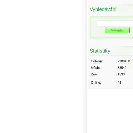
Vyhledávání
Statistiky
Celkem:
2289450
Měsíc:
88542
Den:
1533
Online:
48