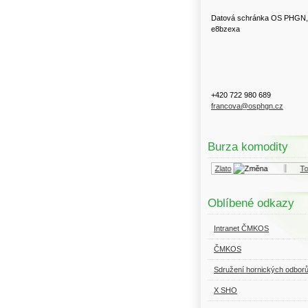
Datová schránka OS PHGN,
e8bzexa
+420 722 980 689
francova@osphgn.cz
Burza komodity
Kurzy.cz
Komodity a deriváty
Zlato
Topný
Oblíbené odkazy
Intranet ČMKOS
ČMKOS
Sdružení hornických odbor
X SHO