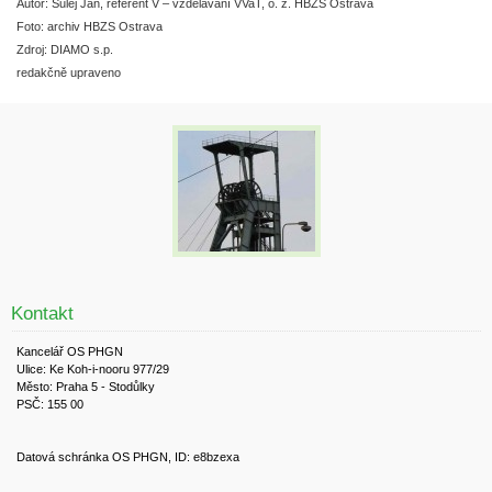
Autor: Šulej Jan, referent V – vzdělávání VVaT, o. z. HBZS Ostrava
Foto: archiv HBZS Ostrava
Zdroj: DIAMO s.p.
redakčně upraveno
Kontakt
Kancelář OS PHGN
Ulice: Ke Koh-i-nooru 977/29
Město: Praha 5 - Stodůlky
PSČ: 155 00
Datová schránka OS PHGN, ID: e8bzexa