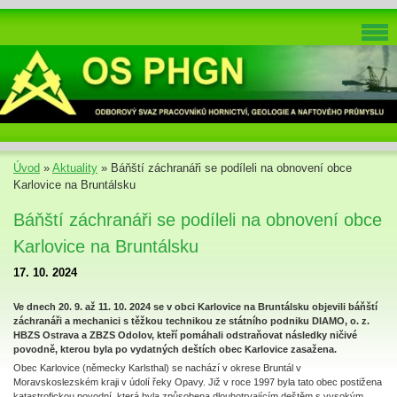
Úvod
»
Aktuality
»
Báňští záchranáři se podíleli na obnovení obce
Karlovice na Bruntálsku
Báňští záchranáři se podíleli na obnovení obce
Karlovice na Bruntálsku
17. 10. 2024
Ve dnech 20. 9. až 11. 10. 2024 se v obci Karlovice na Bruntálsku objevili báňští
záchranáři a mechanici s těžkou technikou ze státního podniku DIAMO, o. z.
HBZS Ostrava a ZBZS Odolov, kteří pomáhali odstraňovat následky ničivé
povodně, kterou byla po vydatných deštích obec Karlovice zasažena.
Obec Karlovice (německy Karlsthal) se nachází v okrese Bruntál v
Moravskoslezském kraji v údolí řeky Opavy. Již v roce 1997 byla tato obec postižena
katastrofickou povodní, která byla způsobena dlouhotrvajícím deštěm s vysokým