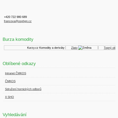
+420 722 980 689
francova@osphgn.cz
Burza komodity
Kurzy.cz
Komodity a deriváty
Zlato
Topný olej
Oblíbené odkazy
Intranet ČMKOS
ČMKOS
Sdružení hornických odborů
X SHO
Vyhledávání