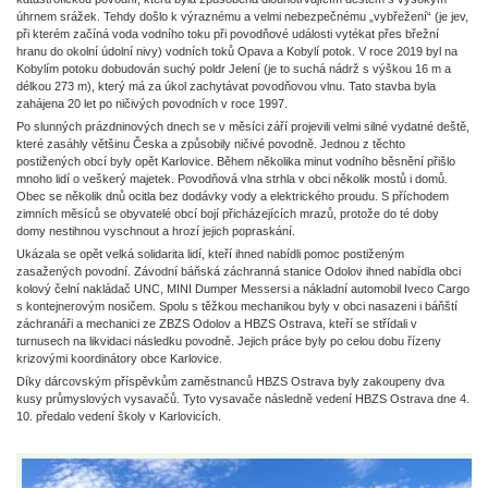
úhrnem srážek. Tehdy došlo k výraznému a velmi nebezpečnému „vybřežení“ (je jev,
při kterém začíná voda vodního toku při povodňové události vytékat přes břežní
hranu do okolní údolní nivy) vodních toků Opava a Kobylí potok. V roce 2019 byl na
Kobylím potoku dobudován suchý poldr Jelení (je to suchá nádrž s výškou 16 m a
délkou 273 m), který má za úkol zachytávat povodňovou vlnu. Tato stavba byla
zahájena 20 let po ničivých povodních v roce 1997.
Po slunných prázdninových dnech se v měsíci září projevili velmi silné vydatné deště,
které zasáhly většinu Česka a způsobily ničivé povodně. Jednou z těchto
postižených obcí byly opět Karlovice. Během několika minut vodního běsnění přišlo
mnoho lidí o veškerý majetek. Povodňová vlna strhla v obci několik mostů i domů.
Obec se několik dnů ocitla bez dodávky vody a elektrického proudu. S příchodem
zimních měsíců se obyvatelé obcí bojí přicházejících mrazů, protože do té doby
domy nestihnou vyschnout a hrozí jejich popraskání.
Ukázala se opět velká solidarita lidí, kteří ihned nabídli pomoc postiženým
zasažených povodní. Závodní báňská záchranná stanice Odolov ihned nabídla obci
kolový čelní nakládač UNC, MINI Dumper Messersi a nákladní automobil Iveco Cargo
s kontejnerovým nosičem. Spolu s těžkou mechanikou byly v obci nasazeni i báňští
záchranáři a mechanici ze ZBZS Odolov a HBZS Ostrava, kteří se střídali v
turnusech na likvidaci následku povodně. Jejich práce byly po celou dobu řízeny
krizovými koordinátory obce Karlovice.
Díky dárcovským příspěvkům zaměstnanců HBZS Ostrava byly zakoupeny dva
kusy průmyslových vysavačů. Tyto vysavače následně vedení HBZS Ostrava dne 4.
10. předalo vedení školy v Karlovicích.