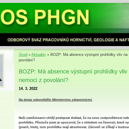
Úvod
»
Aktuality
»
BOZP: Má absence výstupní prohlídky vliv na
povolání?
BOZP: Má absence výstupní prohlídky vliv
nemoci z povolání?
14. 3. 2022
Na dotaz odpovědělo Ministerstvo zdravotnictví.
Naši zaměstnanci chtějí podepsat doklad, že na svou zodpovědnost ne
prohlídku. Přestože jsem je upozornil, že s ohledem na činnosti, které vyk
(prach, hluk), tuto prohlídku mají absolvovat. Zároveň se zříkají v budo