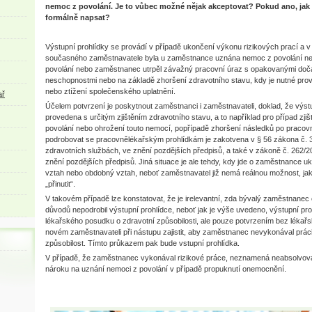
nemoc z povolání. Je to vůbec možné nějak akceptovat? Pokud ano, jak
formálně napsat?
Výstupní prohlídky se provádí v případě ukončení výkonu rizikových prací a v
současného zaměstnavatele byla u zaměstnance uznána nemoc z povolání ne
povolání nebo zaměstnanec utrpěl závažný pracovní úraz s opakovanými doč
neschopnostmi nebo na základě zhoršení zdravotního stavu, kdy je nutné prov
nebo ztížení společenského uplatnění.
ař
Účelem potvrzení je poskytnout zaměstnanci i zaměstnavateli, doklad, že výstu
provedena s určitým zjištěním zdravotního stavu, a to například pro případ zj
povolání nebo ohrožení touto nemocí, popřípadě zhoršení následků po pracov
podrobovat se pracovnělékařským prohlídkám je zakotvena v § 56 zákona č. 3
zdravotních službách, ve znění pozdějších předpisů, a také v zákoně č. 262/2
znění pozdějších předpisů. Jiná situace je ale tehdy, kdy jde o zaměstnance 
vztah nebo obdobný vztah, neboť zaměstnavatel již nemá reálnou možnost, ja
„přinutit“.
V takovém případě lze konstatovat, že je irelevantní, zda bývalý zaměstnanec 
důvodů nepodrobil výstupní prohlídce, neboť jak je výše uvedeno, výstupní p
lékařského posudku o zdravotní způsobilosti, ale pouze potvrzením bez lékař
novém zaměstnavateli při nástupu zajistit, aby zaměstnanec nevykonával práci
způsobilost. Tímto průkazem pak bude vstupní prohlídka.
V případě, že zaměstnanec vykonával rizikové práce, neznamená neabsolvován
nároku na uznání nemoci z povolání v případě propuknutí onemocnění.