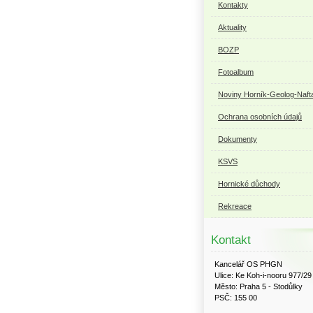
Kontakty
Aktuality
BOZP
Fotoalbum
Noviny Horník-Geolog-Naft
Ochrana osobních údajů
Dokumenty
KSVS
Hornické důchody
Rekreace
Kontakt
Kancelář OS PHGN
Ulice: Ke Koh-i-nooru 977/29
Město: Praha 5 - Stodůlky
PSČ: 155 00