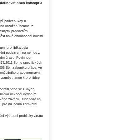
 definovat onen koncept a
 případech, kdy u
bo ohrožení nemoci z
asnými pracovními
ést nové ohodnocení bolesti
pní prohlídka byla
ištění podezření na nemoc z
ním úrazu. Povinnost
73/2011 Sb., o specifických
006 Sb., zákoníku práce, ve
ukončujícího pracovněprávní
k zaměstnance k prohlídce
odmítl nebo se z jiných
rohlídka nekončí vydáním
ského závěru. Bude tedy na
, pro niž nemá zdravotní
í výstupní prohlídky ztrátu