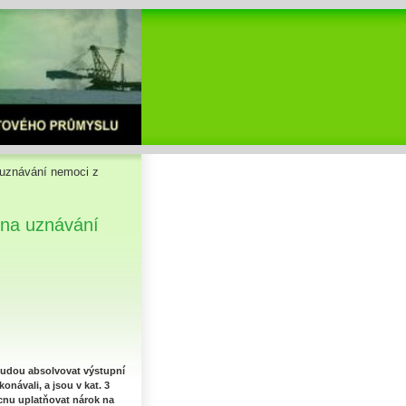
 uznávání nemoci z
 na uznávání
budou absolvovat výstupní
onávali, a jsou v kat. 3
ucnu uplatňovat nárok na