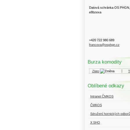
Datová schránka OS PHGN,
e8bzexa
+420 722 980 689
francova@osphgn.cz
Burza komodity
Kurzy.cz
Komodity a deriváty
Zlato
Top
Oblíbené odkazy
Intranet ČMKOS
ČMKOS
Sdružení hornických odbor
X SHO