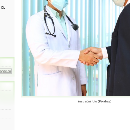
 ID:
ný olej
Zemní plyn
Motorová nafta
ilustrační foto (Pixabay)
ů