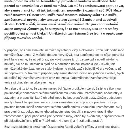
místě probíhala údržba. Nemohla být provedena kontrola na alkohol. Toto
pozdní oznamování se ve firmě rozmáhá. Jak může zaměstnavatel postupovat,
aby zaměstnanci konali tak, jak mají, tzn. neprodleně oznámili svůj PÚ? Může
zaměstnavatel PÚ neuznat? Může zaměstnavatel náhrady krátit? Co může
zaměstnavatel provést, aby tomuto stavu zamezil? Zaměstnanci absolvují
školení BOZP a vědí, že úraz musí okamžitě oznámit. Nic jim v tom nebrání.
Jejich obvyklá výmluva je, že si mysleli, že to nic nebude, a ke konci směny
pocítili bolest a musí k lékaři. U některých zaměstnanců se jedná o opakované
případy takového konání.
V případě, že zaměstnavatel nemůže vyšetřit příčiny a okolnosti úrazu, tak podle mne
nemůže úraz uznat. Z Vašeho dotazu nevyplývá, zda zaměstnanec se nějak poranil a
jestli bylo zjevné, že utrpěl úraz, ale když pouze tvrdí, že zakopl a upadl, nikdo ho
neviděl, nic se mu nestalo a nyní po 6 hodinách ho bolí koleno a jde k lékaři, tak
nemůže také dokázat, co se stalo. Koleno ho mohlo začít bolet již včera večer, to už
se neprokáže. V takovém případě, kdy zaměstnanec nemá ani jednoho svědka, bych
skutečně být zaměstnavatelem úraz neuznala. Odpovědnost zaměstnavatele je
velice široká, ale má také své meze.
Je třeba vyjít z toho, že zaměstnanec byl řádně proškolen, že ví, že jeho zákonnou
povinností je oznamovat svému nadřízenému vedoucímu zaměstnanci nedostatky a
závady na pracovišti, které ohrožují nebo by bezprostředně a závažným způsobem
mohly ohrozit bezpečnost nebo zdraví zaměstnanců při práci, a především že je
povinen bezodkladně oznamovat svému nadřízenému vedoucímu zaměstnanci svůj
pracovní úraz, pokud mu to jeho zdravotní stav dovolí, a pracovní úraz jiného
zaměstnance, popřípadě úraz jiné fyzické osoby, jehož byl svědkem, a spolupracovat
při objasňování jeho příčin [§ 106 odst. 4 písm. f) a h) zákoníku práce].
Bez bezodkladného oznámení úrazu nelze řádně vyšetřit příčiny a okolnosti úrazu.