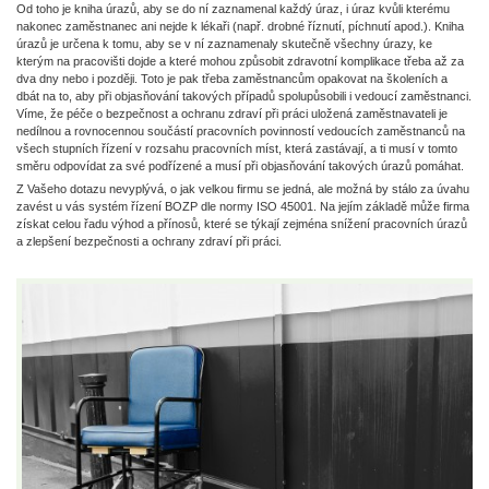
Od toho je kniha úrazů, aby se do ní zaznamenal každý úraz, i úraz kvůli kterému
nakonec zaměstnanec ani nejde k lékaři (např. drobné říznutí, píchnutí apod.). Kniha
úrazů je určena k tomu, aby se v ní zaznamenaly skutečně všechny úrazy, ke
kterým na pracovišti dojde a které mohou způsobit zdravotní komplikace třeba až za
dva dny nebo i později. Toto je pak třeba zaměstnancům opakovat na školeních a
dbát na to, aby při objasňování takových případů spolupůsobili i vedoucí zaměstnanci.
Víme, že péče o bezpečnost a ochranu zdraví při práci uložená zaměstnavateli je
nedílnou a rovnocennou součástí pracovních povinností vedoucích zaměstnanců na
všech stupních řízení v rozsahu pracovních míst, která zastávají, a ti musí v tomto
směru odpovídat za své podřízené a musí při objasňování takových úrazů pomáhat.
Z Vašeho dotazu nevyplývá, o jak velkou firmu se jedná, ale možná by stálo za úvahu
zavést u vás systém řízení BOZP dle normy ISO 45001. Na jejím základě může firma
získat celou řadu výhod a přínosů, které se týkají zejména snížení pracovních úrazů
a zlepšení bezpečnosti a ochrany zdraví při práci.