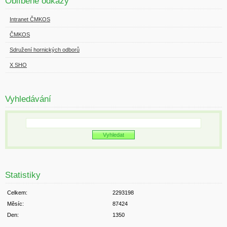
Oblíbené odkazy
Intranet ČMKOS
ČMKOS
Sdružení hornických odborů
X SHO
Vyhledávání
Statistiky
Celkem:
2293198
Měsíc:
87424
Den:
1350