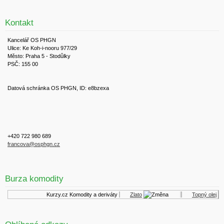
Kontakt
Kancelář OS PHGN
Ulice: Ke Koh-i-nooru 977/29
Město: Praha 5 - Stodůlky
PSČ: 155 00
Datová schránka OS PHGN, ID: e8bzexa
+420 722 980 689
francova@osphgn.cz
Burza komodity
Kurzy.cz
Komodity a deriváty
Zlato
Topný olej