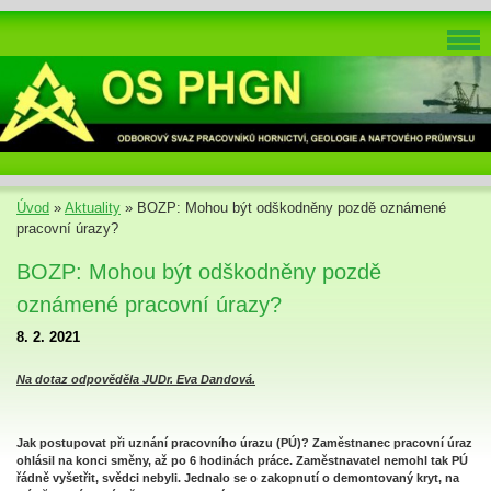
Úvod
»
Aktuality
»
BOZP: Mohou být odškodněny pozdě oznámené
pracovní úrazy?
BOZP: Mohou být odškodněny pozdě
oznámené pracovní úrazy?
8. 2. 2021
Na dotaz odpověděla JUDr. Eva Dandová.
Jak postupovat při uznání pracovního úrazu (PÚ)? Zaměstnanec pracovní úraz
ohlásil na konci směny, až po 6 hodinách práce. Zaměstnavatel nemohl tak PÚ
řádně vyšetřit, svědci nebyli. Jednalo se o zakopnutí o demontovaný kryt, na