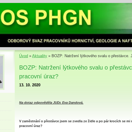
Úvod
»
Aktuality
»
BOZP: Natržení lýtkového svalu o přestávce. J
BOZP: Natržení lýtkového svalu o přestávc
pracovní úraz?
13. 10. 2020
Na dotaz odpověděla JUDr. Eva Dandová.
V zaměstnání o přestávce jsem se zvedla ze židle a po pár krocích se mi n
pracovní úraz?