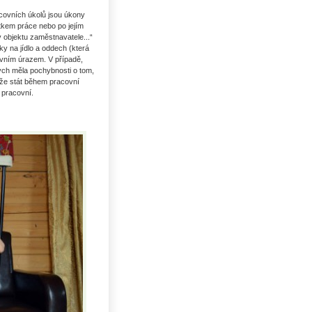
acovních úkolů jsou úkony
kem práce nebo po jejím
 objektu zaměstnavatele...“
 na jídlo a oddech (která
ovním úrazem. V případě,
bych měla pochybnosti o tom,
může stát během pracovní
 pracovní.