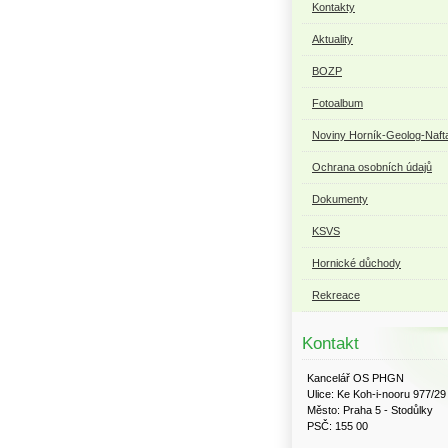
Kontakty
Aktuality
BOZP
Fotoalbum
Noviny Horník-Geolog-Naft
Ochrana osobních údajů
Dokumenty
KSVS
Hornické důchody
Rekreace
Kontakt
Kancelář OS PHGN
Ulice: Ke Koh-i-nooru 977/29
Město: Praha 5 - Stodůlky
PSČ: 155 00