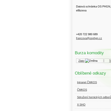
Datová schránka OS PHGN,
e8bzexa
+420 722 980 689
francova@osphgn.cz
Burza komodity
Kurzy.cz
Komodity a deriváty
Zlato
Top
Oblíbené odkazy
Intranet ČMKOS
ČMKOS
Sdružení hornických odbor
X SHO