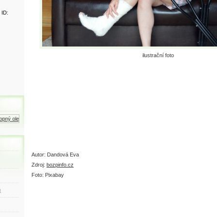
 ID:
ilustrační foto
ný olej
Zemní plyn
Motorová nafta
Autor: Dandová Eva
Zdroj:
bozpinfo.cz
Foto: Pixabay
ů