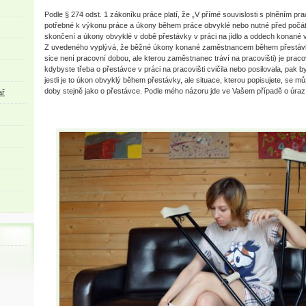
Podle § 274 odst. 1 zákoníku práce platí, že „V přímé souvislosti s plněním pr
potřebné k výkonu práce a úkony během práce obvyklé nebo nutné před počát
skončení a úkony obvyklé v době přestávky v práci na jídlo a oddech konané v
Z uvedeného vyplývá, že běžné úkony konané zaměstnancem během přestávky
sice není pracovní dobou, ale kterou zaměstnanec tráví na pracovišti) je prac
kdybyste třeba o přestávce v práci na pracovišti cvičila nebo posilovala, pak 
jestli je to úkon obvyklý během přestávky, ale situace, kterou popisujete, se 
doby stejně jako o přestávce. Podle mého názoru jde ve Vašem případě o úraz
ař