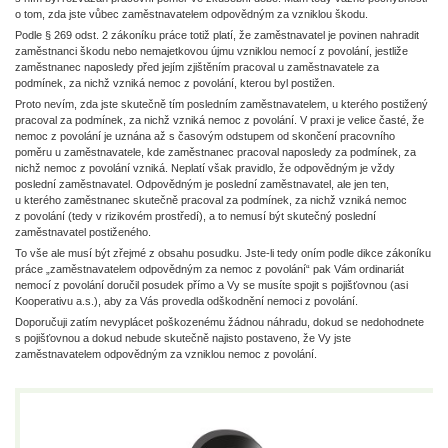
o tom, zda jste vůbec zaměstnavatelem odpovědným za vzniklou škodu.
Podle § 269 odst. 2 zákoníku práce totiž platí, že zaměstnavatel je povinen nahradit
zaměstnanci škodu nebo nemajetkovou újmu vzniklou nemocí z povolání, jestliže
zaměstnanec naposledy před jejím zjištěním pracoval u zaměstnavatele za
podmínek, za nichž vzniká nemoc z povolání, kterou byl postižen.
Proto nevím, zda jste skutečně tím posledním zaměstnavatelem, u kterého postižený
pracoval za podmínek, za nichž vzniká nemoc z povolání. V praxi je velice časté, že
nemoc z povolání je uznána až s časovým odstupem od skončení pracovního
poměru u zaměstnavatele, kde zaměstnanec pracoval naposledy za podmínek, za
nichž nemoc z povolání vzniká. Neplatí však pravidlo, že odpovědným je vždy
poslední zaměstnavatel. Odpovědným je poslední zaměstnavatel, ale jen ten,
u kterého zaměstnanec skutečně pracoval za podmínek, za nichž vzniká nemoc
z povolání (tedy v rizikovém prostředí), a to nemusí být skutečný poslední
zaměstnavatel postiženého.
To vše ale musí být zřejmé z obsahu posudku. Jste-li tedy oním podle dikce zákoníku
práce „zaměstnavatelem odpovědným za nemoc z povolání“ pak Vám ordinariát
nemocí z povolání doručil posudek přímo a Vy se musíte spojit s pojišťovnou (asi
Kooperativu a.s.), aby za Vás provedla odškodnění nemoci z povolání.
Doporučuji zatím nevyplácet poškozenému žádnou náhradu, dokud se nedohodnete
s pojišťovnou a dokud nebude skutečně najisto postaveno, že Vy jste
zaměstnavatelem odpovědným za vzniklou nemoc z povolání.