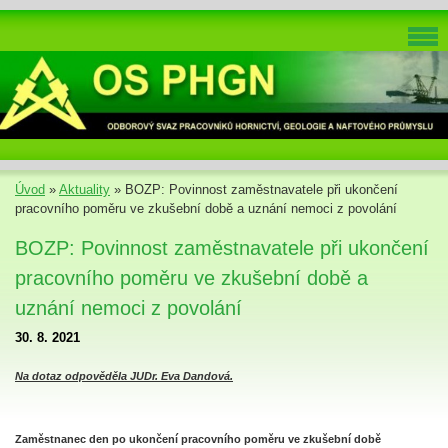
Úvod
»
Aktuality
»
BOZP: Povinnost zaměstnavatele při ukončení
pracovního poměru ve zkušební době a uznání nemoci z povolání
BOZP: Povinnost zaměstnavatele při ukončení
pracovního poměru ve zkušební době a
uznání nemoci z povolání
30. 8. 2021
Na dotaz odpověděla JUDr. Eva Dandová.
Zaměstnanec den po ukončení pracovního poměru ve zkušební době