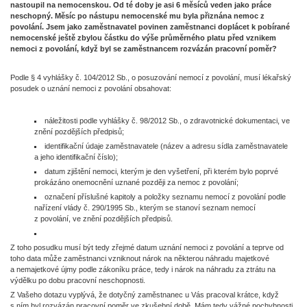
nastoupil na nemocenskou. Od té doby je asi 6 měsíců veden jako práce
neschopný. Měsíc po nástupu nemocenské mu byla přiznána nemoc z
povolání. Jsem jako zaměstnavatel povinen zaměstnanci doplácet k pobírané
nemocenské ještě zbylou částku do výše průměrného platu před vznikem
nemoci z povolání, když byl se zaměstnancem rozvázán pracovní poměr?
Podle § 4 vyhlášky č. 104/2012 Sb., o posuzování nemocí z povolání, musí lékařský
posudek o uznání nemoci z povolání obsahovat:
náležitosti podle vyhlášky č. 98/2012 Sb., o zdravotnické dokumentaci, ve
znění pozdějších předpisů;
identifikační údaje zaměstnavatele (název a adresu sídla zaměstnavatele
a jeho identifikační číslo);
datum zjištění nemoci, kterým je den vyšetření, při kterém bylo poprvé
prokázáno onemocnění uznané později za nemoc z povolání;
označení příslušné kapitoly a položky seznamu nemocí z povolání podle
nařízení vlády č. 290/1995 Sb., kterým se stanoví seznam nemocí
z povolání, ve znění pozdějších předpisů.
Z toho posudku musí být tedy zřejmé datum uznání nemoci z povolání a teprve od
toho data může zaměstnanci vzniknout nárok na některou náhradu majetkové
a nemajetkové újmy podle zákoníku práce, tedy i nárok na náhradu za ztrátu na
výdělku po dobu pracovní neschopnosti.
Z Vašeho dotazu vyplývá, že dotyčný zaměstnanec u Vás pracoval krátce, když
s ním byl rozvázán pracovní poměr ve zkušební době. Mám tedy vážné pochybnosti