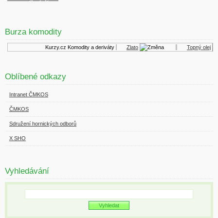
Burza komodity
Kurzy.cz
Komodity a deriváty
Zlato
Topný olej
Oblíbené odkazy
Intranet ČMKOS
ČMKOS
Sdružení hornických odborů
X SHO
Vyhledávání