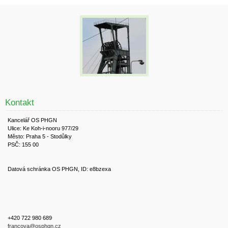
Kontakt
Kancelář OS PHGN
Ulice: Ke Koh-i-nooru 977/29
Město: Praha 5 - Stodůlky
PSČ: 155 00
Datová schránka OS PHGN, ID: e8bzexa
+420 722 980 689
francova@osphgn.cz