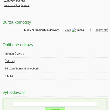
+420 722 980 689
francova@osphgn.cz
Burza komodity
Kurzy.cz
Komodity a deriváty
Zlato
Topný olej
Oblíbené odkazy
Intranet ČMKOS
ČMKOS
Sdružení hornických odborů
X SHO
Vyhledávání