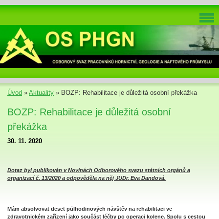
Úvod
»
Aktuality
»
BOZP: Rehabilitace je důležitá osobní překážka
BOZP: Rehabilitace je důležitá osobní
překážka
30. 11. 2020
Dotaz byl publikován v Novinách Odborového svazu státních orgánů a
organizací č. 13/2020 a odpověděla na něj JUDr. Eva Dandová.
Mám absolvovat deset půlhodinových návštěv na rehabilitaci ve
zdravotnickém zařízení jako součást léčby po operaci kolene. Spolu s cestou