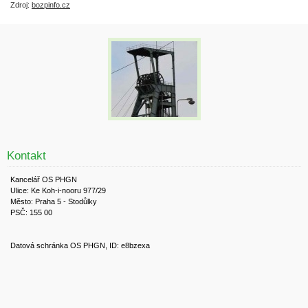
Zdroj:
bozpinfo.cz
Kontakt
Kancelář OS PHGN
Ulice: Ke Koh-i-nooru 977/29
Město: Praha 5 - Stodůlky
PSČ: 155 00
Datová schránka OS PHGN, ID: e8bzexa