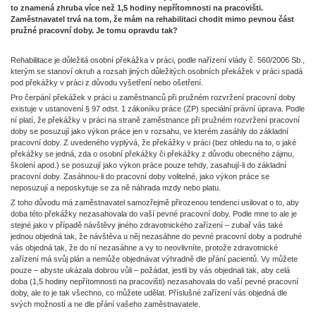
to znamená zhruba více než 1,5 hodiny nepřítomnosti na pracovišti.
Zaměstnavatel trvá na tom, že mám na rehabilitaci chodit mimo pevnou část
pružné pracovní doby. Je tomu opravdu tak?
Rehabilitace je důležitá osobní překážka v práci, podle nařízení vlády č. 560/2006 Sb.,
kterým se stanoví okruh a rozsah jiných důležitých osobních překážek v práci spadá
pod překážky v práci z důvodu vyšetření nebo ošetření.
Pro čerpání překážek v práci u zaměstnanců při pružném rozvržení pracovní doby
existuje v ustanovení § 97 odst. 1 zákoníku práce (ZP) speciální právní úprava. Podle
ní platí, že překážky v práci na straně zaměstnance při pružném rozvržení pracovní
doby se posuzují jako výkon práce jen v rozsahu, ve kterém zasáhly do základní
pracovní doby. Z uvedeného vyplývá, že překážky v práci (bez ohledu na to, o jaké
překážky se jedná, zda o osobní překážky či překážky z důvodu obecného zájmu,
školení apod.) se posuzují jako výkon práce pouze tehdy, zasahují-li do základní
pracovní doby. Zasáhnou-li do pracovní doby volitelné, jako výkon práce se
neposuzují a neposkytuje se za ně náhrada mzdy nebo platu.
Z toho důvodu má zaměstnavatel samozřejmě přirozenou tendenci usilovat o to, aby
doba této překážky nezasahovala do vaší pevné pracovní doby. Podle mne to ale je
stejné jako v případě návštěvy jiného zdravotnického zařízení – zubař vás také
jednou objedná tak, že návštěva u něj nezasáhne do pevné pracovní doby a podruhé
vás objedná tak, že do ní nezasáhne a vy to neovlivníte, protože zdravotnické
zařízení má svůj plán a nemůže objednávat výhradně dle přání pacientů. Vy můžete
pouze – abyste ukázala dobrou vůli – požádat, jestli by vás objednali tak, aby celá
doba (1,5 hodiny nepřítomnosti na pracovišti) nezasahovala do vaší pevné pracovní
doby, ale to je tak všechno, co můžete udělat. Příslušné zařízení vás objedná dle
svých možností a ne dle přání vašeho zaměstnavatele.