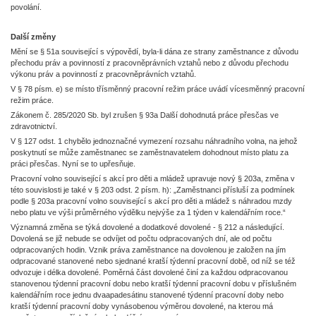
povolání.
Další změny
Mění se § 51a související s výpovědí, byla-li dána ze strany zaměstnance z důvodu
přechodu práv a povinností z pracovněprávních vztahů nebo z důvodu přechodu
výkonu práv a povinností z pracovněprávních vztahů.
V § 78 písm. e) se místo třísměnný pracovní režim práce uvádí vícesměnný pracovní
režim práce.
Zákonem č. 285/2020 Sb. byl zrušen § 93a Další dohodnutá práce přesčas ve
zdravotnictví.
V § 127 odst. 1 chybělo jednoznačné vymezení rozsahu náhradního volna, na jehož
poskytnutí se může zaměstnanec se zaměstnavatelem dohodnout místo platu za
práci přesčas. Nyní se to upřesňuje.
Pracovní volno související s akcí pro děti a mládež upravuje nový § 203a, změna v
této souvislosti je také v § 203 odst. 2 písm. h): „Zaměstnanci přísluší za podmínek
podle § 203a pracovní volno související s akcí pro děti a mládež s náhradou mzdy
nebo platu ve výši průměrného výdělku nejvýše za 1 týden v kalendářním roce.“
Významná změna se týká dovolené a dodatkové dovolené - § 212 a následující.
Dovolená se již nebude se odvíjet od počtu odpracovaných dní, ale od počtu
odpracovaných hodin. Vznik práva zaměstnance na dovolenou je založen na jím
odpracované stanovené nebo sjednané kratší týdenní pracovní době, od níž se též
odvozuje i délka dovolené. Poměrná část dovolené činí za každou odpracovanou
stanovenou týdenní pracovní dobu nebo kratší týdenní pracovní dobu v příslušném
kalendářním roce jednu dvaapadesátinu stanovené týdenní pracovní doby nebo
kratší týdenní pracovní doby vynásobenou výměrou dovolené, na kterou má