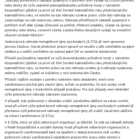
„Náhradu přiměřených nákladů spojených s pohřbem tvoří výdaje na zřízení pomníku
nebo desky do výše nejméně jedenapůlnásobku průměrné mzdy v národním
hospodářství zjištěné za první až třetí čtvrtletí kalendářního roku předcházejícího
kalendářnímu roku, ve kterém na tuto náhradu vznikne právo; výše této náhrady se
zaokrouhluje na celé stokoruny nahoru. Náhradu přiměřených nákladů spojených s
pohřbem tvoří dále výdaje účtované za pohřeb, hřbitovní poplatky, výdaje na úpravu
pomníku nebo desky, cestovní výlohy a jedna třetina obvyklých výdajů na smuteční
ošacení osobám blízkým.“
Jednorázová náhrada nemajetkové újmy pozůstalých (§ 271i) již není upravena
pevnou částkou. Oproti předchozí právní úpravě se neváže u dětí zemřelého na jejich
zletilost a u rodičů zemřelého na nutnost jejich žití ve společné domácnosti.
Přísluší pozůstalému nejméně ve výši dvacetinásobku průměrné mzdy v národním
hospodářství zjištěné za první až třetí čtvrtletí kalendářního roku předcházejícího
kalendářnímu roku, ve kterém právo na tuto náhradu vzniklo; je-li náhrada vyplácena
oběma rodičům, vyplatí se každému z nich polovina této částky.
Přísluší i dalším osobám v poměru rodinném nebo obdobném, které smrt
zaměstnance pociťují jako vlastní újmu, avšak za podmínky, že tyto osoby vznik
nemajetkové újmy v konkrétním případě prokážou. Pro tyto případy není minimální
výše jednorázové náhrady zákonem stanovena.
V případě, kdy poškozený v důsledku zvlášť závažného ublížení na zdraví zemře,
soud při určení výše jednorázové náhrady nemajetkové újmy pozůstalých zohlední již
přiznanou výši jednorázové náhrady nemajetkové újmy při zvlášť závažném ublížení
na zdraví zaměstnance (§ 271s).
V § 320a, který se týká odborových organizací, je důležité, že stát na základě dohody
v Radě hospodářské a sociální dohody hradí příspěvek odborovým organizacím a
organizacím zaměstnavatelů také na opatření v oblasti prevence rizik vzniku
poškození zdraví zaměstnanců následkem pracovního úrazu nebo nemoci z