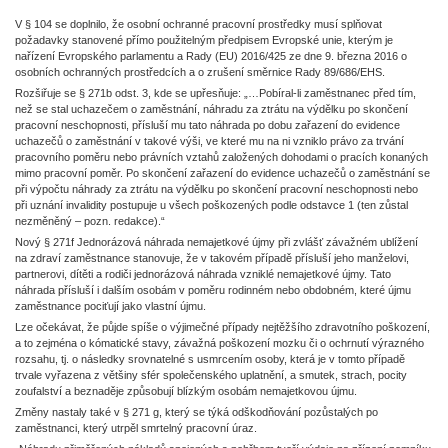
V § 104 se doplnilo, že osobní ochranné pracovní prostředky musí splňovat
požadavky stanovené přímo použitelným předpisem Evropské unie, kterým je
nařízení Evropského parlamentu a Rady (EU) 2016/425 ze dne 9. března 2016 o
osobních ochranných prostředcích a o zrušení směrnice Rady 89/686/EHS.
Rozšiřuje se § 271b odst. 3, kde se upřesňuje: „…Pobíral-li zaměstnanec před tím,
než se stal uchazečem o zaměstnání, náhradu za ztrátu na výdělku po skončení
pracovní neschopnosti, přísluší mu tato náhrada po dobu zařazení do evidence
uchazečů o zaměstnání v takové výši, ve které mu na ni vzniklo právo za trvání
pracovního poměru nebo právních vztahů založených dohodami o pracích konaných
mimo pracovní poměr. Po skončení zařazení do evidence uchazečů o zaměstnání se
při výpočtu náhrady za ztrátu na výdělku po skončení pracovní neschopnosti nebo
při uznání invalidity postupuje u všech poškozených podle odstavce 1 (ten zůstal
nezměněný – pozn. redakce).“
Nový § 271f Jednorázová náhrada nemajetkové újmy při zvlášť závažném ublížení
na zdraví zaměstnance stanovuje, že v takovém případě přísluší jeho manželovi,
partnerovi, dítěti a rodiči jednorázová náhrada vzniklé nemajetkové újmy. Tato
náhrada přísluší i dalším osobám v poměru rodinném nebo obdobném, které újmu
zaměstnance pociťují jako vlastní újmu.
Lze očekávat, že půjde spíše o výjimečné případy nejtěžšího zdravotního poškození,
a to zejména o kómatické stavy, závažná poškození mozku či o ochrnutí výrazného
rozsahu, tj. o následky srovnatelné s usmrcením osoby, která je v tomto případě
trvale vyřazena z většiny sfér společenského uplatnění, a smutek, strach, pocity
zoufalství a beznaděje způsobují blízkým osobám nemajetkovou újmu.
Změny nastaly také v § 271 g, který se týká odškodňování pozůstalých po
zaměstnanci, který utrpěl smrtelný pracovní úraz.