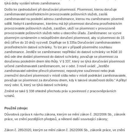
týká doby vyslání tohoto zaměstnance.
Došlo ke zjednodušení při doručování písemností. Písemnost, kterou doručuje
zaměstnavatel prostřednictvím provozovatele poštovních služeb, zasílá
zaměstnavatel na poslední adresu zaměstnance, kterou mu zaměstnanec písemně
sdělil. Nebyl-li zaměstnanec, kterému má být písemnost doručena prostřednictvím
provozovatele poštovních služeb, zastižen, uloží se písemnost v provozovně
provozovatele poštovních služeb nebo u obecního úřadu. Zaměstnanec se vyzve
písemným oznámením o neúspěšném doručení písemnosti, aby si písemnost do 15
dnů (dříve do 10 dnů) vyzvedl. Doplňuje se § 335a Doručování zaměstnavatelem
prostřednictvím datové schránky. To lze jen v případě písemného souhlasu
zaměstnance. Jestliže se zaměstnanec nepřihlásí do datové schránky ve lhůtě 10
dnů ode dne dodání písemnosti do datové schránky, považuje se písemnost za
doručenou posledním dnem této lhůty. V § 337, který se týká doručování písemnosti
určené zaměstnavateli zaměstnancem, se v odst. 3 nově uvádí: „Jestliže
zaměstnavatel odmítne převzít písemnost, neposkytne součinnost nebo jinak
znemožní doručení písemnosti v místě sídla nebo v místě podnikání zaměstnavatele,
považuje se písemnost za doručenou dnem, kdy k takové skutečnosti došlo.“ A přibyl
nový odst. 6, který se týká datové schránky.
Změnil se také § 338 ohledně přechodu práv a povinností z pracovněprávních
vztahů.
Použité zdroje:
Důvodová zpráva k návrhu zákona, kterým se mění zákon č. 262/2006 Sb., zákoník
práce, ve znění pozdějších předpisů, a některé další související zákony;
Zákon č. 285/2020, kterým se mění zákon č. 262/2006 Sb., zákoník práce, ve znění