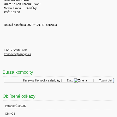
Ulice: Ke Koh-i-nooru 977/29
Město: Praha 5 - Stodůlky
PSČ: 155 00
Datová schránka OS PHGN, ID: e8bzexa
+420 722 980 689
francova@osphgn.cz
Burza komodity
Kurzy.cz
Komodity a deriváty
Zlato
Topný olej
Oblíbené odkazy
Intranet ČMKOS
ČMKOS