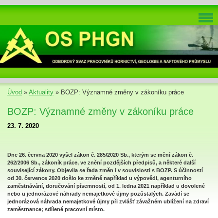
Úvod
»
Aktuality
»
BOZP: Významné změny v zákoníku práce
BOZP: Významné změny v zákoníku práce
23. 7. 2020
Dne 26. června 2020 vyšel zákon č. 285/2020 Sb., kterým se mění zákon č.
262/2006 Sb., zákoník práce, ve znění pozdějších předpisů, a některé další
související zákony. Objevila se řada změn i v souvislosti s BOZP. S účinností
od 30. července 2020 došlo ke změně například u výpovědi, agenturního
zaměstnávání, doručování písemností, od 1. ledna 2021 například u dovolené
nebo u jednorázové náhrady nemajetkové újmy pozůstalých. Zavádí se
jednorázová náhrada nemajetkové újmy při zvlášť závažném ublížení na zdraví
zaměstnance; sdílené pracovní místo.