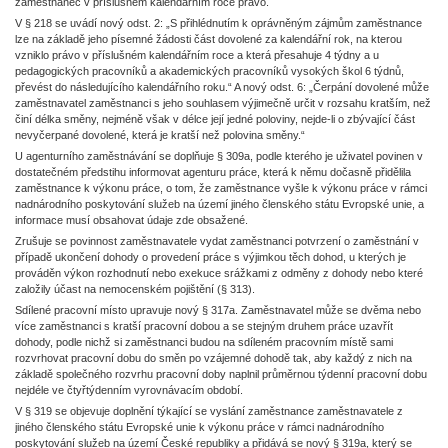
zaměstnanec v příslušném kalendářním roce právo.
V § 218 se uvádí nový odst. 2: „S přihlédnutím k oprávněným zájmům zaměstnance
lze na základě jeho písemné žádosti část dovolené za kalendářní rok, na kterou
vzniklo právo v příslušném kalendářním roce a která přesahuje 4 týdny a u
pedagogických pracovníků a akademických pracovníků vysokých škol 6 týdnů,
převést do následujícího kalendářního roku.“ A nový odst. 6: „Čerpání dovolené může
zaměstnavatel zaměstnanci s jeho souhlasem výjimečně určit v rozsahu kratším, než
činí délka směny, nejméně však v délce její jedné poloviny, nejde-li o zbývající část
nevyčerpané dovolené, která je kratší než polovina směny.“
U agenturního zaměstnávání se doplňuje § 309a, podle kterého je uživatel povinen v
dostatečném předstihu informovat agenturu práce, která k němu dočasně přidělila
zaměstnance k výkonu práce, o tom, že zaměstnance vyšle k výkonu práce v rámci
nadnárodního poskytování služeb na území jiného členského státu Evropské unie, a
informace musí obsahovat údaje zde obsažené.
Zrušuje se povinnost zaměstnavatele vydat zaměstnanci potvrzení o zaměstnání v
případě ukončení dohody o provedení práce s výjimkou těch dohod, u kterých je
prováděn výkon rozhodnutí nebo exekuce srážkami z odměny z dohody nebo které
založily účast na nemocenském pojištění (§ 313).
Sdílené pracovní místo upravuje nový § 317a. Zaměstnavatel může se dvěma nebo
více zaměstnanci s kratší pracovní dobou a se stejným druhem práce uzavřít
dohody, podle nichž si zaměstnanci budou na sdíleném pracovním místě sami
rozvrhovat pracovní dobu do směn po vzájemné dohodě tak, aby každý z nich na
základě společného rozvrhu pracovní doby naplnil průměrnou týdenní pracovní dobu
nejdéle ve čtyřtýdenním vyrovnávacím období.
V § 319 se objevuje doplnění týkající se vyslání zaměstnance zaměstnavatele z
jiného členského státu Evropské unie k výkonu práce v rámci nadnárodního
poskytování služeb na území České republiky a přidává se nový § 319a, který se