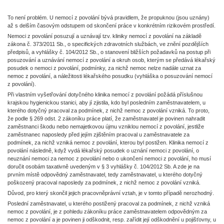
To není problém. U nemocí z povolání bývá pravidlem, že propuknou (jsou uznány)
až s delším časovým odstupem od skončení práce v konkrétním rizikovém prostředí.
Nemoci z povolání posuzují a uznávají tzv. kliniky nemocí z povolání na základě
zákona č. 373/2011 Sb., o specifických zdravotních službách, ve znění pozdějších
předpisů, a vyhlášky č. 104/2012 Sb., o stanovení bližších požadavků na postup při
posuzování a uznávání nemocí z povolání a okruh osob, kterým se předává lékařský
posudek o nemoci z povolání, podmínky, za nichž nemoc nelze nadále uznat za
nemoc z povolání, a náležitosti lékařského posudku (vyhláška o posuzování nemocí
z povolání).
Při vlastním vyšetřování dotyčného klinika nemocí z povolání požádá příslušnou
krajskou hygienickou stanici, aby jí zjistila, kdo byl posledním zaměstnavatelem, u
kterého dotyčný pracoval za podmínek, z nichž nemoc z povolání vzniká. To proto,
že podle § 269 odst. 2 zákoníku práce platí, že zaměstnavatel je povinen nahradit
zaměstnanci škodu nebo nemajetkovou újmu vzniklou nemocí z povolání, jestliže
zaměstnanec naposledy před jejím zjištěním pracoval u zaměstnavatele za
podmínek, za nichž vzniká nemoc z povolání, kterou byl postižen. Klinika nemocí z
povolání následně, když vydá lékařský posudek o uznání nemoci z povolání, o
neuznání nemoci za nemoc z povolání nebo o ukončení nemoci z povolání, ho musí
doručit osobám taxativně uvedeným v § 3 vyhlášky č. 104/2012 Sb. A zde je na
prvním místě odpovědný zaměstnavatel, tedy zaměstnavatel, u kterého dotyčný
poškozený pracoval naposledy za podmínek, z nichž nemoc z povolání vzniká.
Důvod, pro který skončil jejich pracovněprávní vztah, je v tomto případě nerozhodný.
Poslední zaměstnavatel, u kterého postižený pracoval za podmínek, z nichž vzniká
nemoc z povolání, je z pohledu zákoníku práce zaměstnavatelem odpovědným za
nemoc z povolání a je povinen ji odškodnit, resp. zařídit její odškodnění u pojišťovny, u