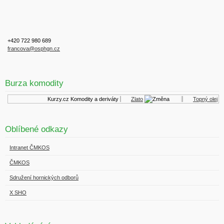
+420 722 980 689
francova@osphgn.cz
Burza komodity
Kurzy.cz
Komodity a deriváty
Zlato
Topný olej
Oblíbené odkazy
Intranet ČMKOS
ČMKOS
Sdružení hornických odborů
X SHO