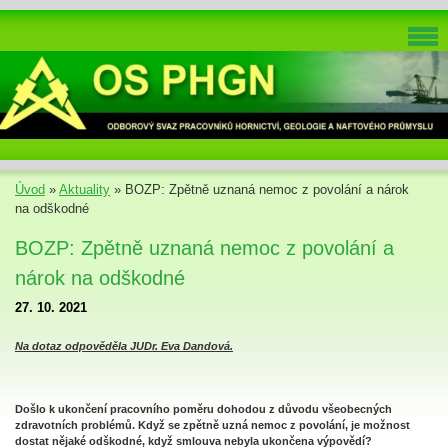
Úvod
»
Aktuality
»
BOZP: Zpětně uznaná nemoc z povolání a nárok
na odškodné
BOZP: Zpětně uznaná nemoc z povolání a
nárok na odškodné
27. 10. 2021
Na dotaz odpověděla JUDr. Eva Dandová.
Došlo k ukončení pracovního poměru dohodou z důvodu všeobecných
zdravotních problémů. Když se zpětně uzná nemoc z povolání, je možnost
dostat nějaké odškodné, když smlouva nebyla ukončena výpovědí?