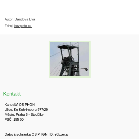
Autor: Dandová Eva
Zdroj:
bozpinfo.cz
Kontakt
Kancelář OS PHGN
Ulice: Ke Koh-i-nooru 977/29
Město: Praha 5 - Stodůlky
PSČ: 155 00
Datová schránka OS PHGN, ID: e8bzexa