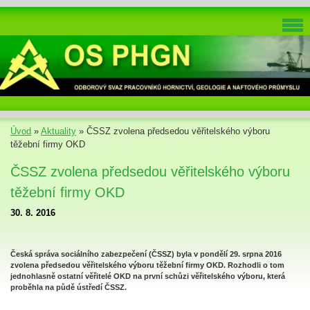
Úvod
»
Aktuality
»
ČSSZ zvolena předsedou věřitelského výboru
těžební firmy OKD
ČSSZ zvolena předsedou věřitelského výboru
těžební firmy OKD
30. 8. 2016
Česká správa sociálního zabezpečení (ČSSZ) byla v pondělí 29. srpna 2016
zvolena předsedou věřitelského výboru těžební firmy OKD. Rozhodli o tom
jednohlasně ostatní věřitelé OKD na první schůzi věřitelského výboru, která
proběhla na půdě ústředí ČSSZ.