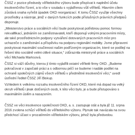
ČSSZ z pozice předsedy věřitelského výboru bude přispívat k naplnění účelu
insolvenčního řízení, a to vše v souladu s vyjádřenou vůlí věřitelů. Hlavním cílem
zůstává snaha vyřešit úpadek OKD reorganizací. K tomu ČSSZ využije všechny
prostředky a nástroje, jimiž v daných funkcích podle příslušných právních předpisů
disponuje.
„Ministerstvo práce a sociálních věcí bude poskytovat potřebnou pomoc formou
rekvalifikací, jednáním se zaměstnavateli, kteří disponují volnými pracovními místy,
ale také prostřednictvím podpory vytváření dotovaných pracovních míst pro
uchazeče o zaměstnání a příspěvku na podporu regionální mobility. Jsme připraveni
poskytovat maximální součinnost našim podřízeným organizacím, které se podílejí na
řešení této sociálně velmi citlivé situace,“ zdůraznila ministryně práce a sociálních
věcí Michaela Marksová.
ČSSZ si váží důvěry, kterou jí tímto vyjádřili ostatní věřitelé firmy OKD. „Budeme
pokračovat v započaté práci a s odbornou péčí se budeme i nadále podílet na
ochraně společných zájmů všech věřitelů v předmětné insolvenční věci,“ uvedl
ústřední ředitel ČSSZ Jiří Biskup.
Vzhledem k velkému rozsahu insolvenčního řízení OKD, které má dopad na velký
okruh věřitelů i jinak dotčených osob, k této věci bylo, je a bude přistupováno s
maximálním úsilím a nasazením.
ČSSZ ve věci insolvence společnosti OKD, a. s. zastupuje stát a byla již 11. srpna
2016 zvolena schůzí věřitelů do věřitelského výboru. Plynule tak navázala na svou
předchozí účast v prozatímním věřitelském výboru, jehož byla předsedou.