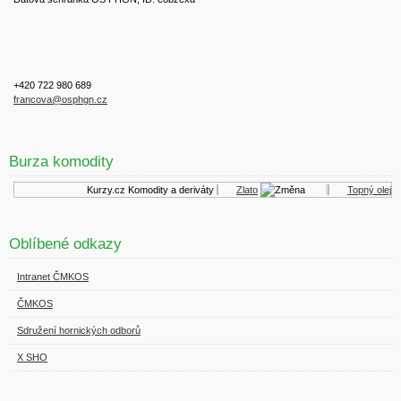
+420 722 980 689
francova@osphgn.cz
Burza komodity
Kurzy.cz
Komodity a deriváty
Zlato
Topný olej
Oblíbené odkazy
Intranet ČMKOS
ČMKOS
Sdružení hornických odborů
X SHO