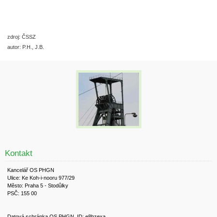
zdroj: ČSSZ
autor: P.H., J.B.
Kontakt
Kancelář OS PHGN
Ulice: Ke Koh-i-nooru 977/29
Město: Praha 5 - Stodůlky
PSČ: 155 00
Datová schránka OS PHGN, ID: e8bzexa