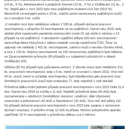
(24 tis., 6 %), Administrativní a podpůrné činnosti (13 tis., 5 %) a Vzdělávání (11 tis., 3
%). Stejně jako v roce 2022 bylo mezi pojištěnými osobami více žen (50,6 %).
Meziročně vzrostl jejich počet o 24 tis., kdežto počet nemocensky pojištěných mužů
se o necelých 5 tis. snížil.
„V minulém roce bylo nahlášeno celkem 2 535 tis. případů dočasné pracovní
neschopnosti, v přepočtu 53 neschopenek na sto pojištěnců. Oproti roku 2019, tedy
období před vypuknutím pandemie onemocnění covid-19, tak došlo k nárůstu o 13
případů na sto pojištěnců. V absolutním vyjádření přibylo 620 tisíc neschopností,“
upozorňuje Alena Hykyšová z odboru statistik rozvoje společnosti ČSÚ. Ženy za
uplynulý rok nahlásily 1 401 tis. neschopenek, zatímco muži o necelou čtvrtinu méně,
a sice 1 134 tis. Nejvíce neschopenek na 100 nemocensky pojištěných bylo hlášeno
ve Zpracovatelském průmyslu (69 případů) a v subjektech působících v oblasti
Vzdělávání (63).
Většina (92 %) případů byla způsobena nemocí. Z důvodu úrazu bylo nahlášeno 212
tis. pracovních neschopností, tedy o 5 tis. méně ve srovnání s rokem 2022. Více než
43 tis. úrazů, které si vyžádaly neschopenku, bylo klasifikováno jako pracovní úraz.
Smrtelných pracovních úrazů bylo evidováno 77, tedy nejméně v celé dekádě.
Průměrná délka trvání jednoho případu pracovní neschopnosti v roce 2023 činila 31,4
dne. Oproti roku 2019 se snížila o 11 dnů. Nejdelší průměrná doba (45 dnů) byla
zaznamenána v odvětvích Zemědělství, lesnictví, rybářství, dále Ubytování,
stravování a pohostinství (43 dnů) a Stavebnictví (42 dnů). Více než dvě pětiny (42
%) případů dočasné pracovní neschopnosti v roce 2023 byly spojeny s nemocemi
dýchací soustavy. V průměru trvaly 12 dnů na případ. Nemoci pohybového aparátu
zapříčinily 15 % neschopenek s průměrnou délkou cca 2 měsíce.