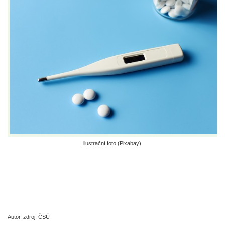
ilustrační foto (Pixabay)
Autor, zdroj: ČSÚ