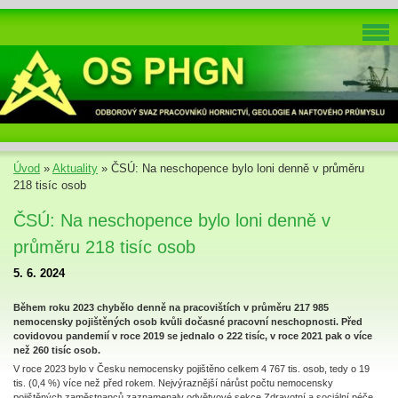
Úvod
»
Aktuality
»
ČSÚ: Na neschopence bylo loni denně v průměru
218 tisíc osob
ČSÚ: Na neschopence bylo loni denně v
průměru 218 tisíc osob
5. 6. 2024
Během roku 2023 chybělo denně na pracovištích v průměru 217 985
nemocensky pojištěných osob kvůli dočasné pracovní neschopnosti. Před
covidovou pandemií v roce 2019 se jednalo o 222 tisíc, v roce 2021 pak o více
než 260 tisíc osob.
V roce 2023 bylo v Česku nemocensky pojištěno celkem 4 767 tis. osob, tedy o 19
tis. (0,4 %) více než před rokem. Nejvýraznější nárůst počtu nemocensky
pojištěných zaměstnanců zaznamenaly odvětvové sekce Zdravotní a sociální péče