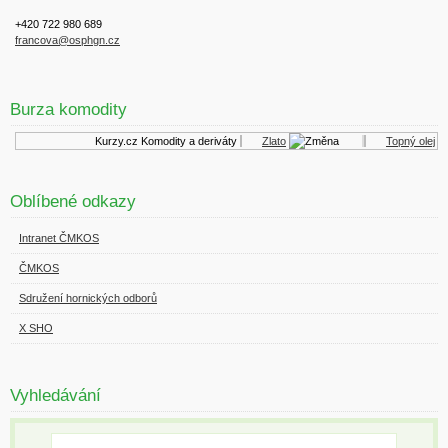
+420 722 980 689
francova@osphgn.cz
Burza komodity
Kurzy.cz
Komodity a deriváty
Zlato
Topný olej
Oblíbené odkazy
Intranet ČMKOS
ČMKOS
Sdružení hornických odborů
X SHO
Vyhledávání