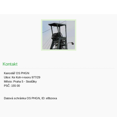
Kontakt
Kancelář OS PHGN
Ulice: Ke Koh-i-nooru 977/29
Město: Praha 5 - Stodůlky
PSČ: 155 00
Datová schránka OS PHGN, ID: e8bzexa