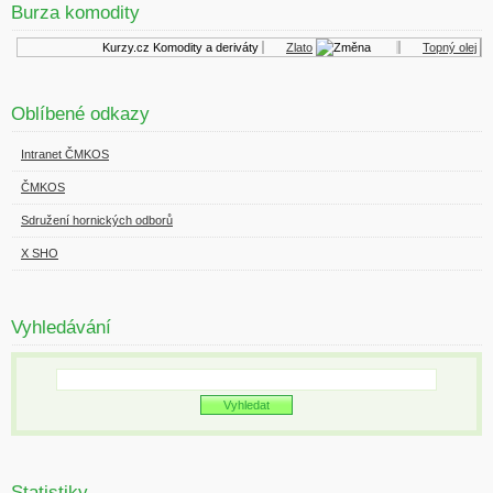
Burza komodity
Kurzy.cz
Komodity a deriváty
Zlato
Topný olej
Oblíbené odkazy
Intranet ČMKOS
ČMKOS
Sdružení hornických odborů
X SHO
Vyhledávání
Statistiky