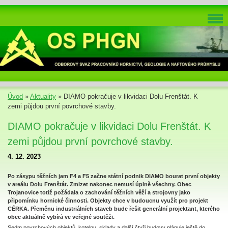
Úvod
»
Aktuality
»
DIAMO pokračuje v likvidaci Dolu Frenštát. K
zemi půjdou první povrchové stavby.
DIAMO pokračuje v likvidaci Dolu Frenštát. K
zemi půjdou první povrchové stavby.
4. 12. 2023
Po zásypu těžních jam F4 a F5 začne státní podnik DIAMO bourat první objekty
v areálu Dolu Frenštát. Zmizet nakonec nemusí úplně všechny. Obec
Trojanovice totiž požádala o zachování těžních věží a strojovny jako
připomínku hornické činnosti. Objekty chce v budoucnu využít pro projekt
CÉRKA. Přeměnu industriálních staveb bude řešit generální projektant, kterého
obec aktuálně vybírá ve veřejné soutěži.
Sedm povrchových objektů, kotelnu, sklady a další čtyři budovy plánuje ještě do