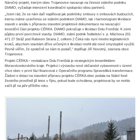
Náročný projekt, kterým obec Trojanovice navazuje na činnost státního podniku
DIAMO, vyžaduje intenzivní koordinační spolupráci obou partnerů.
„Jsem rád, že se nám daří naplňovat jak podmínky smlouvy o smlouvách budoucích,
kterou máme uzavřenou se státním podnikem DIAMO, tak i harmonogram likvidace
staveb v areálu s přípravou stavební projektové dokumentace na navazující
investiční část projektu CÉRKA. DIAMO pokračuje v likvidaci Dolu Frenštát. K zemi
půjdou první povrchové stavby. DIAMO, státní podnik ředitelství s. p. Máchova 201
471 27 Stráž pod Ralskem Strana 2, celkem 2 Čeká nás nyní mnoho legislativních
kroků, abychom stavbám dříve určeným k likvidaci mohli dát nové smysluplné využití.
Pevně věřím, že společně se nám to podaří,” doplňuje Jiří Novotný, starosta obce
Trojanovice.
Projekt CÉRKA – revitalizace Dolu Frenštát je strategickým brownfieldem
Moravskoslezského kraje. Projekci i výstavbu nové občanské vybavenosti v území
chce obec v první fázi financovat z Operačního programu Spravedlivá transformace.
Žádost o dotaci na stavební přípravu projektu CÉRKA obec podala na Státní fond
životního prostředí již letos v říjnu, pokud bude schválena, projektovat by se mohlo
začít již na jaře příštího roku.