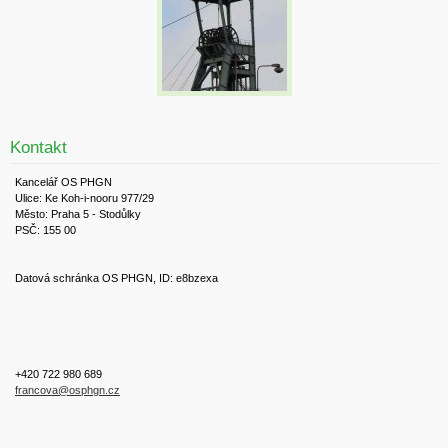
Kontakt
Kancelář OS PHGN
Ulice: Ke Koh-i-nooru 977/29
Město: Praha 5 - Stodůlky
PSČ: 155 00
Datová schránka OS PHGN, ID: e8bzexa
+420 722 980 689
francova@osphgn.cz