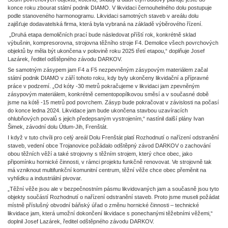
konce roku zbourat státní podnik DIAMO. V likvidaci černouhelného dolu postupuje
podle stanoveného harmonogramu. Likvidaci samotných staveb v areálu dolu
zajišťuje dodavatelská firma, která byla vybraná na základě výběrového řízení.
„Druhá etapa demoličních prací bude následovat příští rok, konkrétně sklad
výbušnin, kompresorovna, strojovna těžního stroje F4. Demolice všech povrchových
objektů by měla být ukončena v polovině roku 2025 třetí etapou,“ doplňuje Josef
Lazárek, ředitel odštěpného závodu DARKOV.
Se samotným zásypem jam F4 a F5 nezpevněným zásypovým materiálem začal
státní podnik DIAMO v září tohoto roku, kdy byly ukončeny likvidační a přípravné
práce v podzemí. „Od kóty -30 metrů pokračujeme v likvidaci jam zpevněným
zásypovým materiálem, konkrétně cementopopílkovou směsí a v současné době
jsme na kótě -15 metrů pod povrchem. Zásyp bude pokračovat v závislosti na počasí
do konce ledna 2024. Likvidace jam bude ukončena stavbou uzavíracích
ohlubňových povalů s jejich předepsaným vystrojením,“ nastínil další plány Ivan
Šimek, závodní dolu Útlum-Jih, Frenštát.
I když v tuto chvíli pro celý areál Dolu Frenštát platí Rozhodnutí o nařízení odstranění
staveb, vedení obce Trojanovice požádalo odštěpný závod DARKOV o zachování
obou těžních věží a také strojovny s těžním strojem, který chce obec, jako
připomínku hornické činnosti, v rámci projektu funkčně renovovat. Ve strojovně tak
má vzniknout multifunkční komunitní centrum, těžní věže chce obec přeměnit na
vyhlídku a industriální pivovar.
„Těžní věže jsou ale v bezpečnostním pásmu likvidovaných jam a současně jsou tyto
objekty součástí Rozhodnutí o nařízení odstranění staveb. Proto jsme museli požádat
místně příslušný obvodní báňský úřad o změnu hornické činnosti – technické
likvidace jam, která umožní dokončení likvidace s ponechanými těžebními věžemi,“
doplnil Josef Lazárek, ředitel odštěpného závodu DARKOV.