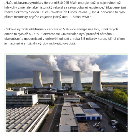
„Naše elektrárna vyrobila v červenci 510 945 MWh energie, což je nejen více než
kdykoli v zimě, ale také historický rekord za celou dobu její existence,“ říká generální
ředitel elektrárny Sev.en EC ve Chvaleticích Luboš Pavlas. „Dne 4. července to bylo
přitom historicky nejvíce za jeden jediný den – 18 594 MWh.“
Celkově vyrobila elektrárna v červenci o 5 % více energie než loni, v některých
dnech to bylo až o 27 %. Elektrárna ve Chvaleticích nyní prochází náročnou
ekologizací a modernizací v celkové hodnotě zhruba 3,5 miliardy korun, jejímž cílem
je maximálně snížit vliv výroby na kvalitu ovzduší.