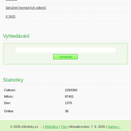
Sdružení hornických odborů
X SHO
Vyhledávání
Statistiky
Celkem:
2293300
Měsíc:
87401
Den:
1375
Online:
36
© 2026 eStránky.cz
|
WebSlice
|
Tisk
|
Aktualizováno: 7. 8. 2026
|
Nahoru ↑