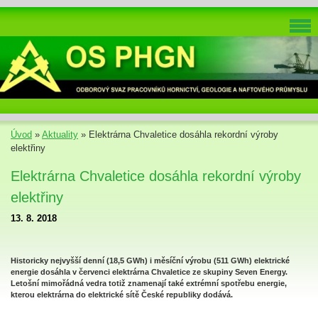
Úvod
»
Aktuality
»
Elektrárna Chvaletice dosáhla rekordní výroby
elektřiny
Elektrárna Chvaletice dosáhla rekordní výroby
elektřiny
13. 8. 2018
Historicky nejvyšší denní (18,5 GWh) i měsíční výrobu (511 GWh) elektrické
energie dosáhla v červenci elektrárna Chvaletice ze skupiny Seven Energy.
Letošní mimořádná vedra totiž znamenají také extrémní spotřebu energie,
kterou elektrárna do elektrické sítě České republiky dodává.