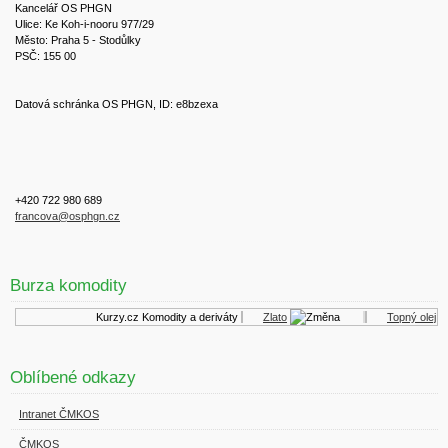
Kancelář OS PHGN
Ulice: Ke Koh-i-nooru 977/29
Město: Praha 5 - Stodůlky
PSČ: 155 00
Datová schránka OS PHGN, ID: e8bzexa
+420 722 980 689
francova@osphgn.cz
Burza komodity
Kurzy.cz
Komodity a deriváty
Zlato
Topný olej
Oblíbené odkazy
Intranet ČMKOS
ČMKOS