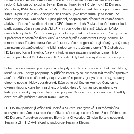
regionů, kde působí skupina Sev.en Energy: konkrétně HC Litvínov, HC Dynamo
Pardubice, PSG Berani Zlín a HC Rytíři Kladno. „Podporovat děti při sportu nám dává
smysl. A pokud je to navíc spojené se zábavou jako tento turnaj, je to ideální. Ve
všech regionech, kde naše skupina působí, podporujeme především volnočasové
aktivity mládeže,“ uvedl prezident a CEO skupiny Luboš Pavlas. Letošní ročník bude
patřit sportovcům ze šestých tříd. „První ročník odehráli starší žáci, ten loňský
naopak ti nejmladší. Šesté ročníky jsou s turnajem tak trochu na řadě. Proto jsme se
s pořadateli z ostatních třech klubů a samozřejmě s donátorem turnaje dohodli, že
tentokrát uspořádáme turnaj šesťáků. Kluci v této kategorii už hrají pěkný rychlý hokej
a turnajem výrazně podpoříme jejich radost ze hry a zájem o sport,“ říká předseda
HC Litvínov Kamil Havelka. Na první kolo turnaje na Zimní stadion Ivana Hlinky
můžete přijít fandit 12. listopadu v 10.15 hodin, kdy bude turnaj slavnostně zahájen.
Letošní ročník turnaje pro nejmenší hokejisty je stále ještě určen pro hokejové kluby,
které Sev.en Energy podporuje. V příštích letech by se ale mohl stát tradiční sportovní
akcí a rozšířit se i o účastníky nejen z České republiky. „Chystáme turnaj, na který
chceme pozvat i kluby ze zahraničí. Stále by to byl Sev.en Hockey Cup, jen ke
čtyřem klubům, které ho hrají dnes, přibudou další. O turnaje pro mládežnické
kategorie je veliký zájem a díky štědré podpoře Sev.en Energy si můžeme dovolit tyto
akce pro děti pořádat,“ doplnil Kamil Havelka.
HC Litvínov podporují Vršanská uhelná a Severní energetická. Pokračování na
ledových plochách ostatních třech účastníků turnaje se protáhne až do příštího roku.
HC Dynamo Pardubice podporuje Elektrárna Chvaletice. Zlínské Berany podporuje
Teplárna Zlín. HC Rytíři Kladno podporuje Teplárna Kladno.