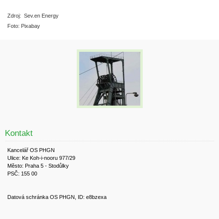
Zdroj: Sev.en Energy
Foto: Pixabay
Kontakt
Kancelář OS PHGN
Ulice: Ke Koh-i-nooru 977/29
Město: Praha 5 - Stodůlky
PSČ: 155 00
Datová schránka OS PHGN, ID: e8bzexa