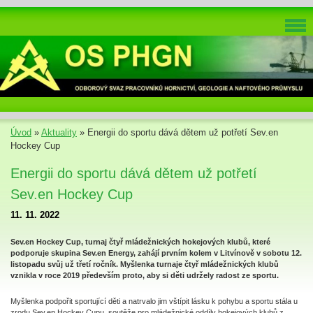
Úvod
»
Aktuality
»
Energii do sportu dává dětem už potřetí Sev.en
Hockey Cup
Energii do sportu dává dětem už potřetí
Sev.en Hockey Cup
11. 11. 2022
Sev.en Hockey Cup, turnaj čtyř mládežnických hokejových klubů, které
podporuje skupina Sev.en Energy, zahájí prvním kolem v Litvínově v sobotu 12.
listopadu svůj už třetí ročník. Myšlenka turnaje čtyř mládežnických klubů
vznikla v roce 2019 především proto, aby si děti udržely radost ze sportu.
Myšlenka podpořit sportující děti a natrvalo jim vštípit lásku k pohybu a sportu stála u
zrodu Sev.en Hockey Cupu, soutěže pro mládežnické oddíly hokejových klubů z