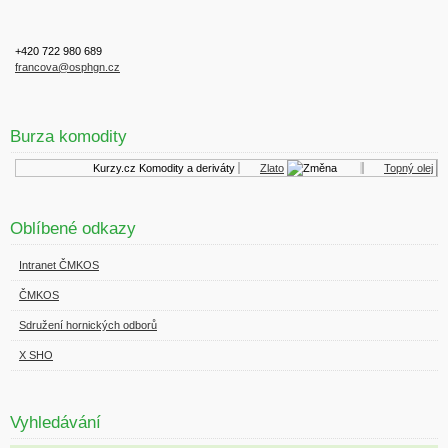
+420 722 980 689
francova@osphgn.cz
Burza komodity
Kurzy.cz
Komodity a deriváty
Zlato
Topný olej
Oblíbené odkazy
Intranet ČMKOS
ČMKOS
Sdružení hornických odborů
X SHO
Vyhledávání