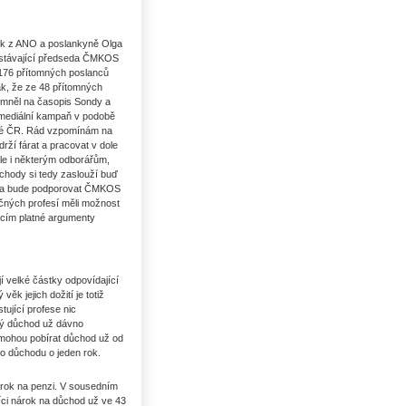
jek z ANO a poslankyně Olga
i stávající předseda ČMKOS
 176 přítomných poslanců
k, že ze 48 přítomných
omněl na časopis Sondy a
 mediální kampaň v podobě
celé ČR. Rád vzpomínám na
rží fárat a pracovat v dole
ale i některým odborářům,
ůchody si tedy zaslouží buď
al a bude podporovat ČMKOS
čných profesí měli možnost
ícím platné argumenty
í velké částky odpovídající
ěk jejich dožití je totiž
tující profese nic
cký důchod už dávno
 mohou pobírat důchod už od
do důchodu o jeden rok.
árok na penzi. V sousedním
íci nárok na důchod už ve 43