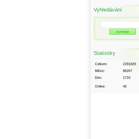
Vyhledávání
Statistiky
Celkem:
2291829
Měsíc:
88267
Den:
1733
Online:
40