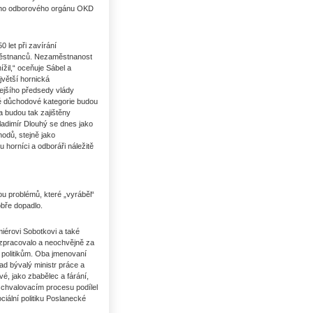
ního odborového orgánu OKD
 let při zavírání
aměstnanců. Nezaměstnanost
žil,“ oceňuje Sábel a
větší hornická
dejšího předsedy vlády
né důchodové kategorie budou
 budou tak zajištěny
ladimír Dlouhý se dnes jako
odů, stejně jako
orníci a odboráři náležitě
Uhlí US index
ou problémů, které „vyráběl“
obře dopadlo.
miérovi Sobotkovi a také
h zpracovalo a neochvějně za
u politikům. Oba jmenovaní
ad bývalý ministr práce a
é, jako zbabělec a fárání,
schvalovacím procesu podílel
iální politiku Poslanecké