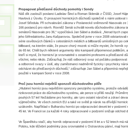
Propagovat předčasné důchody pomohly i Sondy
Náš dík zaslouží poslanci Ladislav Šincl a Roman Sklenák z ČSSD, Josef Há
Havlová z Úsvitu. O prosazení hornických důchodů společně s námi usiloval 
Josef Středula. Při schvalování zákona v Poslanecké sněmovně hlasovalo ze
166 poslanců pro návrh. Rovněž Senát schválil novelu důchodového zákona ta
senátorů hlasovalo pro 36,“ vypočítává Jan Sábel a dodává: „Nerad bych zap
jeho šéfredaktorku Janu Kašparovou. Společně jsme v roce 2008 odstartovali
série osvětových článků v celostátních médiích a billboardů umístěných po 
billboard, na kterém stálo, že pouze chorý mozek si může myslet, že horník vyd
do 65 let. Chtěl bych některé argumenty této kampaně připomenout politikům, 
kteří si myslí, že hornictví je srovnatelné s ostatními profesemi a předčasné d
všichni, nebo nikdo. Zdůrazňuji, že náš odborový svaz od počátku podporov
a odborové svazy v úsilí, aby zaměstnanci nadměrně fyzicky i psychicky náro
odcházet do předčasných důchodů,“ zdůrazňuje Jan Sábel a připomíná nepřej
použité v kampani Sond v roce 2008.
Proč jsou horníci největší sponzoři důchodového pilíře
„Hlubinní horníci jsou největšími sponzory penzijního systému, protože odváděj
rizikovosti práce do důchodového systému, ale penze si příliš neužijí. Průměrný v
pouhých 57 let! Nežádáme pro horníky, ale i pro ostatní náročné a zdraví devas
výjimečného. Ve všech zemích EU a také ve světě je nárok na dřívější horni
uzákoněn. Například v Bulharsku horníci po odpracování deseti let v podzemí
45 let. Ve Francii se za každé 4 roky odpracované v podzemí snižuje odchod 
Ve Španělsku stačí, aby horník odpracoval v podzemí 8 let a v 52 letech má n
Polsku, kde těžební podmínky jsou srovnatelné s Ostravskou pánví, mají horn