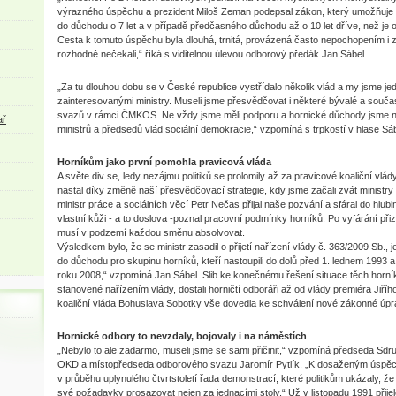
výrazného úspěchu a prezident Miloš Zeman podepsal zákon, který umožňuje 
do důchodu o 7 let a v případě předčasného důchodu až o 10 let dříve, než j
Cesta k tomuto úspěchu byla dlouhá, trnitá, provázená často nepochopením i záv
rozhodně nečekali,“ říká s viditelnou úlevou odborový předák Jan Sábel.
„Za tu dlouhou dobu se v České republice vystřídalo několik vlád a my jsme jed
zainteresovanými ministry. Museli jsme přesvědčovat i některé bývalé a sou
svazů v rámci ČMKOS. Ne vždy jsme měli podporu a hornické důchody jsme nep
ař
ministrů a předsedů vlád sociální demokracie,“ vzpomíná s trpkostí v hlase Sáb
Horníkům jako první pomohla pravicová vláda
A světe div se, ledy nezájmu politiků se prolomily až za pravicové koaliční vlá
nastal díky změně naší přesvědčovací strategie, kdy jsme začali zvát ministry
ministr práce a sociálních věcí Petr Nečas přijal naše pozvání a sfáral do hlu
vlastní kůži - a to doslova -poznal pracovní podmínky horníků. Po vyfárání přizn
musí v podzemí každou směnu absolvovat.
Výsledkem bylo, že se ministr zasadil o přijetí nařízení vlády č. 363/2009 Sb., 
do důchodu pro skupinu horníků, kteří nastoupili do dolů před 1. lednem 1993 a
roku 2008,“ vzpomíná Jan Sábel. Slib ke konečnému řešení situace těch horníků
stanovené nařízením vlády, dostali horničtí odboráři až od vlády premiéra Jiří
koaliční vláda Bohuslava Sobotky vše dovedla ke schválení nové zákonné úpr
Hornické odbory to nevzdaly, bojovaly i na náměstích
„Nebylo to ale zadarmo, museli jsme se sami přičinit,“ vzpomíná předseda Sd
OKD a místopředseda odborového svazu Jaromír Pytlík. „K dosaženým úspěch
v průběhu uplynulého čtvrtstoletí řada demonstrací, které politikům ukázaly, 
své požadavky prosazovat nejen za jednacími stoly.“ Už v listopadu 1991 přije