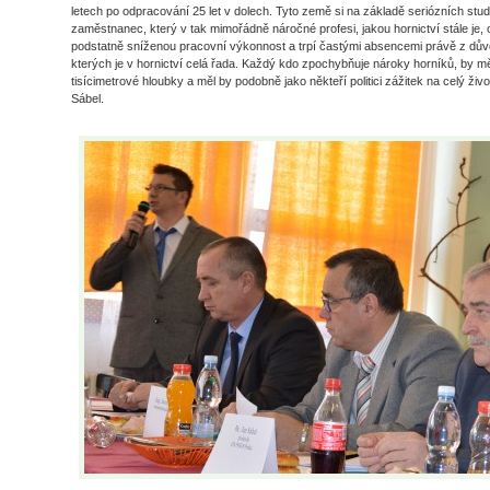
letech po odpracování 25 let v dolech. Tyto země si na základě seriózních studi
zaměstnanec, který v tak mimořádně náročné profesi, jakou hornictví stále je, 
podstatně sníženou pracovní výkonnost a trpí častými absencemi právě z dův
kterých je v hornictví celá řada. Každý kdo zpochybňuje nároky horníků, by měl
tisícimetrové hloubky a měl by podobně jako někteří politici zážitek na celý ži
Sábel.