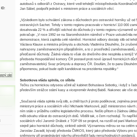
autobusů s odboráři z Ostravy, které vedl tehdejší místopředseda Koordinač
 ID:
Jan Sábel, podpořit jednání s ministrem práce a sociálních věcí.
„Výsledkem bylo schválení zákona o důchodech pro ostravské horníky už od 50
ostravských šachet. Tehdy v tomto regionu pracovalo v hornictví 110 000 z
dosahovala 22 % a dřívější odchod do důchodu ji v tomto regionu významně sní
pokračuje: „V roce 1992 se na Staroměstském náměstí v Praze uskutečnila nej
demonstrace, která zaplnila celé náměstí. Hornické odbory dostaly slib od teh
Václava Klause a ministra průmyslu a obchodu Vladimíra Dlouhého, že zruše
nahrazeny zaměstnaneckým připojištěním, a to z prostředků zaměstnavatelů, a
předčasné důchody. Žádná vláda to však do dnešního dne nesplnila a tentýž V
předseda Hospodářské komory ČR postavil proti nové úpravě hornických důch
zaměstnavatelský Svaz průmyslu a dopravy ČR. Doufám, že to panu Dlouhému h
připomenou, pokud bude opět kandidovat na prezidenta republiky.“
ý olej
Zemní plyn
Motorová nafta
Sobotkova vláda splnila, co slíbila
Tečku za hornickou odyseou učinil až kabinet Bohuslava Sobotky, i když s řad
především strážce státní kasy a vicepremiér Andrej Babiš. Nakonec ale vše d
„Současná vláda splnila svůj slib, a chtěl bych jí proto poděkovat, zejména pre
ministryni práce a sociálních věcí Michaele Marksové, jejíž ministerstvo návr
ním stálo v průběhu celého legislativního procesu. Nešlo přitom o žádnou úlitb
měli odvahu sfárat do ostravských dolů. Věděli tak, o čem rozhodují. To napříkl
ů
sociálních věcí Jaromír Drábek z TOP 09 se projevil, na rozdíl od paní Marksov
stejně jako hornické důchody, striktně odmítl. Významnou měrou se na celém 
Jaroslav Zavadil, bývalý předseda ČMKOS, který jako předseda Výboru pro soc
sněmovny při projednávání návrhu přesvědčil řadu nerozhodnutých poslanců.