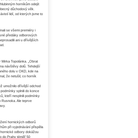
hlubinným horníkům odejít
e obecný důchodový věk.
istí lidí, od kterých jsme to
nali se všemi premiéry i
časné předáky odborových
rosadili ani u dřívějších
el.
dy Mirka Topolánka. „Obrat
 na návštěvy dolů. Tehdejší
binného dolu v OKD, kde na
al, že netušil, co horník
jež umožnilo dřívější odchod
 podmínky splnili do konce
, kteří nesplnili podmínky
ho Rusnoka. Ale teprve
avy.
ružení hornických odborů
ům při vyjednávání přispěla
že hornické odbory dokážou
lo do Prahy téměř 50