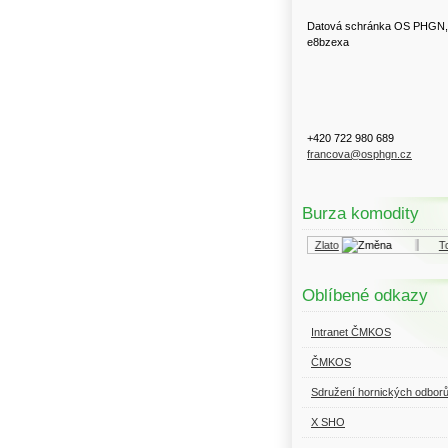
Datová schránka OS PHGN,
e8bzexa
+420 722 980 689
francova@osphgn.cz
Burza komodity
Kurzy.cz
Komodity a deriváty
Zlato
Topn
Oblíbené odkazy
Intranet ČMKOS
ČMKOS
Sdružení hornických odbor
X SHO