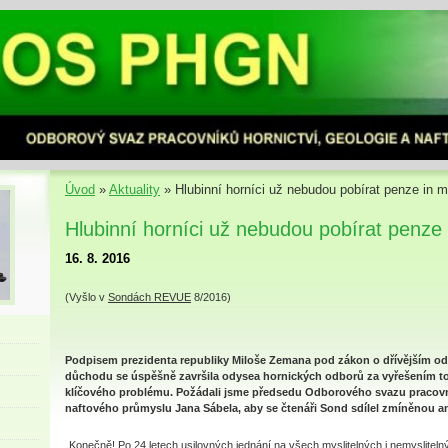
Úvod
»
Aktuality
»
Hlubinní horníci už nebudou pobírat penze in
Hlubinní horníci už nebudou pobírat penz
16. 8. 2016
(Vyšlo v
Sondách REVUE
8/2016)
Podpisem prezidenta republiky Miloše Zemana pod zákon o dřívějším o
důchodu se úspěšně završila odysea hornických odborů za vyřešením t
klíčového problému. Požádali jsme předsedu Odborového svazu pracovní
naftového průmyslu Jana Sábela, aby se čtenáři Sond sdílel zmíněnou an
„Konečně! Po 24 letech usilovných jednání na všech myslitelných i nemysliteln