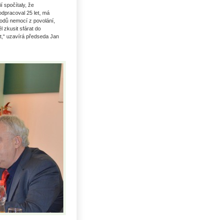
í spočítaly, že
odpracoval 25 let, má
odů nemocí z povolání,
 zkusit sfárat do
vot,“ uzavírá předseda Jan