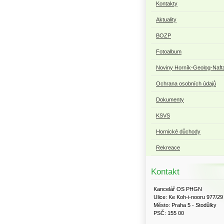
Kontakty
Aktuality
BOZP
Fotoalbum
Noviny Horník-Geolog-Naft
Ochrana osobních údajů
Dokumenty
KSVS
Hornické důchody
Rekreace
Kontakt
Kancelář OS PHGN
Ulice: Ke Koh-i-nooru 977/29
Město: Praha 5 - Stodůlky
PSČ: 155 00