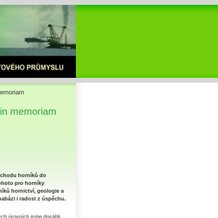
 memoriam
e in memoriam
dchodu horníků do
ohoto pro horníky
ků hornictví, geologie a
abázi i radost z úspěchu.
ých úrovních jsme dosáhli