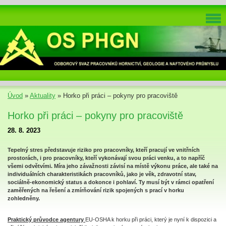
Úvod
»
Aktuality
»
Horko při práci – pokyny pro pracoviště
Horko při práci – pokyny pro pracoviště
28. 8. 2023
Tepelný stres představuje riziko pro pracovníky, kteří pracují ve vnitřních
prostorách, i pro pracovníky, kteří vykonávají svou práci venku, a to napříč
všemi odvětvími. Míra jeho závažnosti závisí na místě výkonu práce, ale také na
individuálních charakteristikách pracovníků, jako je věk, zdravotní stav,
sociálně-ekonomický status a dokonce i pohlaví. Ty musí být v rámci opatření
zaměřených na řešení a zmírňování rizik spojených s prací v horku
zohledněny.
Praktický průvodce agentury
EU-OSHA k horku při práci, který je nyní k dispozici a