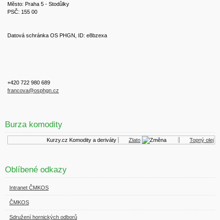
Město: Praha 5 - Stodůlky
PSČ: 155 00
Datová schránka OS PHGN, ID: e8bzexa
+420 722 980 689
francova@osphgn.cz
Burza komodity
Kurzy.cz
Komodity a deriváty
Zlato
Topný olej
Oblíbené odkazy
Intranet ČMKOS
ČMKOS
Sdružení hornických odborů