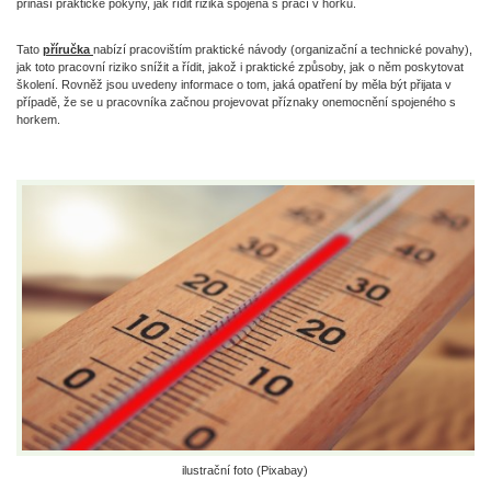
přináší praktické pokyny, jak řídit rizika spojená s prací v horku.
Tato
příručka
nabízí pracovištím praktické návody (organizační a technické povahy),
jak toto pracovní riziko snížit a řídit, jakož i praktické způsoby, jak o něm poskytovat
školení. Rovněž jsou uvedeny informace o tom, jaká opatření by měla být přijata v
případě, že se u pracovníka začnou projevovat příznaky onemocnění spojeného s
horkem.
ilustrační foto (Pixabay)