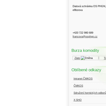
Datová schránka OS PHGN,
e8bzexa
+420 722 980 689
francova@osphgn.cz
Burza komodity
Kurzy.cz
Komodity a deriváty
Zlato
Top
Oblíbené odkazy
Intranet ČMKOS
ČMKOS
Sdružení hornických odbor
X SHO