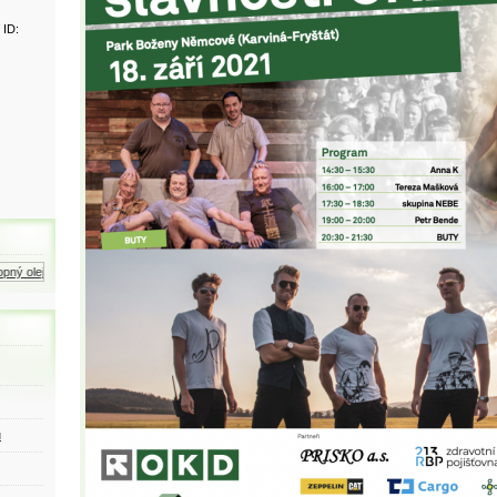
 ID:
ný olej
Zemní plyn
Motorová nafta
ů