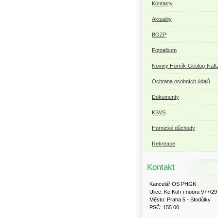
Kontakty
Aktuality
BOZP
Fotoalbum
Noviny Horník-Geolog-Naft
Ochrana osobních údajů
Dokumenty
KSVS
Hornické důchody
Rekreace
Kontakt
Kancelář OS PHGN
Ulice: Ke Koh-i-nooru 977/29
Město: Praha 5 - Stodůlky
PSČ: 155 00