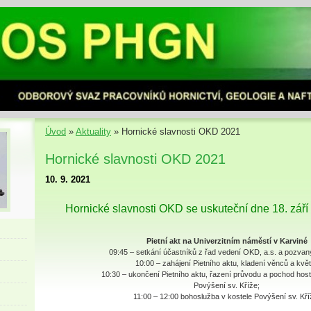
Úvod
»
Aktuality
»
Hornické slavnosti OKD 2021
Hornické slavnosti OKD 2021
10. 9. 2021
Hornické slavnosti OKD se uskuteční dne 18. září
Pietní akt na Univerzitním náměstí v Karviné
09:45 – setkání účastníků z řad vedení OKD, a.s. a pozvan
10:00 – zahájení Pietního aktu, kladení věnců a květ
10:30 – ukončení Pietního aktu, řazení průvodu a pochod host
Povýšení sv. Kříže;
11:00 – 12:00 bohoslužba v kostele Povýšení sv. Kří