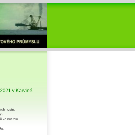
 2021 v Karviné.
ých hostů;
in;
ů ke kostelu
že.