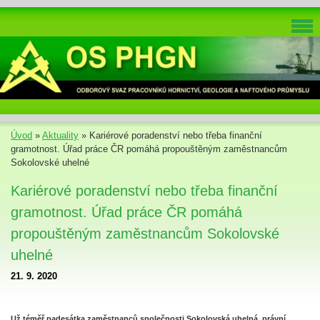
Úvod
»
Aktuality
»
Kariérové poradenství nebo třeba finanční
gramotnost. Úřad práce ČR pomáhá propouštěným zaměstnancům
Sokolovské uhelné
Kariérové poradenství nebo třeba finanční
gramotnost. Úřad práce ČR pomáhá
propouštěným zaměstnancům Sokolovské
uhelné
21. 9. 2020
Už téměř padesátka zaměstnanců společnosti Sokolovská uhelná, právní