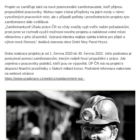
Projekt se zaměřuje také na nové potencionální zaměstnavatele, kteří přijmou
propouštěné pracovníky. Mohou nejen získat příspěvky na jejich mzdy v rámci
vytvořených pracovních míst, ale v případě potřeby i prostřednictvím projektu tyto
zaměstnance dále vzdělávat.
„Zaměstnankyně Úřadu práce ČR se vždy snažily vyjít vstříc našim požadavkům,
proto jsme se rozhodli využít možnosti nového projektu a nabídnout volné místo
některému z jeho účastníků. Vybraná klientka nejlépe splnila kritéria pro přijetí a
výkon nové činnosti,“ dodává starosta obce Dolní Nivy Pavel Hrysz.
Doba realizace projektu je od 1. června 2020 do 30. června 2022. Jeho podstatou je
poskytnutí pomoci zaměstnancům, kterým reálně hrozí propuštění z práce. Jde
zejména o pracovníky podniků, kteří jsou ve výpovědi. ÚP ČR má na projekt k
dispozici finanční prostředky v řádech miliard korun. Podrobné informace naleznete
na webové stránce
https://www.uradprace.cz/web/cz/outplacement-out-.