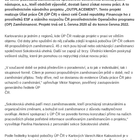
nástupce, a.s., kteří obdrželi výpověď, dostali šanci získat novou práci. A to
prostřednictvím národního projektu „OUTPLACEMENT“. Tento projekt
realizuje Úřad práce ČR (ÚP ČR) v rámci celé České republiky. Financuje ho z
prostředků ESF a státního rozpočtu ČR prostřednictvím Operačního programu
(OP) Zaměstnanost. Projekt trvá od 1. června 2020 až do konce června 2022.
Karlovarsko je jedním z regionů, kde ÚP ČR realizuje projekt v praxi ve větším
objemu. Od doby jeho spuštění do něj zařadila zdejší krajská pobočka ÚP ČR celkem
48 propouštěných zaměstnanců. 45 z nich jsou bývalí nebo odcházející zaměstnanci
společnosti Sokolovská uhelná. Další se zapojí už brzy. Úředníci klientům poskytují
veškeré služby, které jim pomohou co nejrychleji získat novou práci.
„V současné době se jedná především o poradenství, a to jak v individuální, tak i
skupinové formě. Cílem je pomoci propouštěným zaměstnancům ještě v době, než o
zaměstnání přijdou. Tedy dříve, než se dostanou do evidence Úřadu práce ČR jako
uchazeči o zaměstnání,“ upřesňuje Viktor Najmon, pověřený zastupováním
generálního ředitele ÚP
ČR.
„Sokolovská uhelná patří mezi zaměstnavatele, kteří procházejí strukturálními a
organizačními změnami, a bohužel své zaměstnance z důvodu nadbytečnost
uvolňuje. Aktivní spoluprací s ÚP ČR se povedlo formou konzultací přímo na našich
pracovištích předat potřebné informace uvolňovaným zaměstnancům o projektu,“
vysvětluje Pavlína Havlanová z personální sekce Sokolovské uhelné.
Podle ředitelky krajské pobočky ÚP ČR v Karlových Varech Alice Kalouskové je v