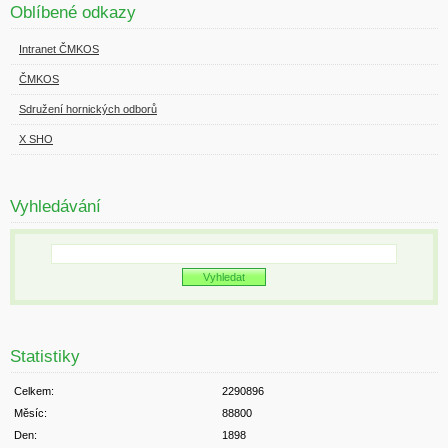
Oblíbené odkazy
Intranet ČMKOS
ČMKOS
Sdružení hornických odborů
X SHO
Vyhledávání
Statistiky
Celkem:
2290896
Měsíc:
88800
Den:
1898