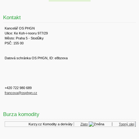
Kontakt
Kancelář OS PHGN
Ulice: Ke Koh-i-nooru 977/29
Město: Praha 5 - Stodůlky
PSČ: 155 00
Datová schránka OS PHGN, ID: e8bzexa
+420 722 980 689
francova@osphgn.cz
Burza komodity
Kurzy.cz
Komodity a deriváty
Zlato
Topný olej