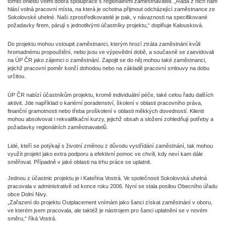
tomto ohledu velmi dobrá spolupráce s regionálními zaměstnavateli. „Řada z nich nám
hlásí volná pracovní místa, na která je ochotna přijmout odcházející zaměstnance ze
Sokolovské uhelné. Naši zprostředkovatelé je pak, v návaznosti na specifikované
požadavky firem, párují s jednotlivými účastníky projektu,“ doplňuje Kalousková.
Do projektu mohou vstoupit zaměstnanci, kterým hrozí ztráta zaměstnání kvůli
hromadnému propouštění, nebo jsou ve výpovědní době, a současně se zaevidovali
na ÚP ČR jako zájemci o zaměstnání. Zapojit se do něj mohou také zaměstnanci,
jejichž pracovní poměr končí dohodou nebo na základě pracovní smlouvy na dobu
určitou.
ÚP ČR nabízí účastníkům projektu, kromě individuální péče, také celou řadu dalších
aktivit. Jde například o kariérní poradenství, školení v oblasti pracovního práva,
finanční gramotnosti nebo třeba proškolení v oblasti měkkých dovedností. Klienti
mohou absolvovat i rekvalifikační kurzy, jejichž obsah a složení zohledňují potřeby a
požadavky regionálních zaměstnavatelů.
Lidé, kteří se potýkají s životní změnou z důvodu vystřídání zaměstnání, tak mohou
využít projekt jako extra podporu a efektivní pomoc ve chvíli, kdy neví kam dále
směřovat. Případně v jaké oblasti na trhu práce se uplatnit.
Jednou z účastnic projektu je i Kateřina Vostrá. Ve společnosti Sokolovská uhelná
pracovala v administrativě od konce roku 2006. Nyní se stala posilou Obecního úřadu
obce Dolní Nivy.
„Zařazení do projektu Outplacement vnímám jako šanci získat zaměstnání v oboru,
ve kterém jsem pracovala, ale taktéž je nástrojem pro šanci uplatnění se v novém
směru,“ říká Vostrá.