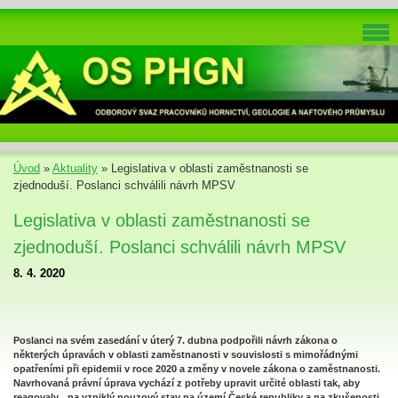
Úvod
»
Aktuality
»
Legislativa v oblasti zaměstnanosti se
zjednoduší. Poslanci schválili návrh MPSV
Legislativa v oblasti zaměstnanosti se
zjednoduší. Poslanci schválili návrh MPSV
8. 4. 2020
Poslanci na svém zasedání v úterý 7. dubna podpořili návrh zákona o
některých úpravách v oblasti zaměstnanosti v souvislosti s mimořádnými
opatřeními při epidemii v roce 2020 a změny v novele zákona o zaměstnanosti.
Navrhovaná právní úprava vychází z potřeby upravit určité oblasti tak, aby
reagovaly na vzniklý nouzový stav na území České republiky a na zkušenosti