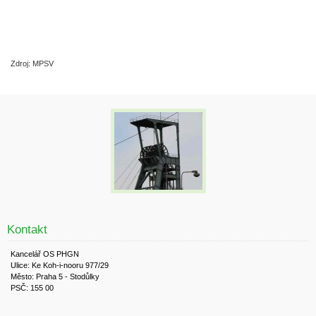
Zdroj: MPSV
Kontakt
Kancelář OS PHGN
Ulice: Ke Koh-i-nooru 977/29
Město: Praha 5 - Stodůlky
PSČ: 155 00