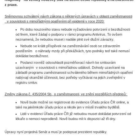
z praxe.
Sněmovnou schválený návrh zákona o některých úpravách v oblasti zaměstnanosti
v souvislosti s mimořádnými opatřeními při epidemii v roce 2020:
Po dobu nouzového stavu nebude vyžadováno potvrzení o bezdlužnosti
od firem, které žádají o podporu v rámci programu Antivirus. To ovšem
neznamená, že nebudou muset i nadále plnit své dlužní závazky.
Nebude se krátit příspěvek na zaměstnávání osob se zdravotním
postižením o náhrady mzdy při překážkách, tyto podniky teď také nemusí
dokládat bezdlužnost.
Poslanci rovněž odsouhlasili pozměňovací návrh ke smlouvám
uzavíraným v souvislosti s mimořádnou událostí. Dohody uzavírané na
základě programu zaměstnanosti schváleného během mimořádných opatření
nabývají okamžité účinnosti, bez potřeby vyčkávat na jejich zveřejnění v
registru smluv.
Změny zákona č. 435/2004 Sb., o zaměstnanosti, ve znění pozdějších předpisů:
Nově bude možné se registrovat do evidence Úřadu práce ČR online, a
také na jakémkoliv úřadu práce a nikoliv jen v místě trvalého bydliště.
Lidé v evidenci Úřadu práce ČR již nebudou muset dokládat potvrzení od
lékaře o nemoci neprodleně. Nově budou mít k dispozici až tři dny.
Úpravy nyní projedná Senát a musí je podepsat prezident republiky.