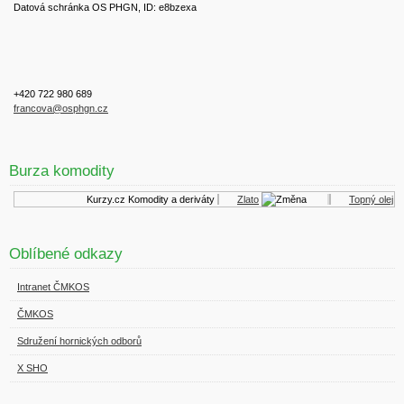
Datová schránka OS PHGN, ID: e8bzexa
+420 722 980 689
francova@osphgn.cz
Burza komodity
Kurzy.cz
Komodity a deriváty
Zlato
Topný olej
Oblíbené odkazy
Intranet ČMKOS
ČMKOS
Sdružení hornických odborů
X SHO