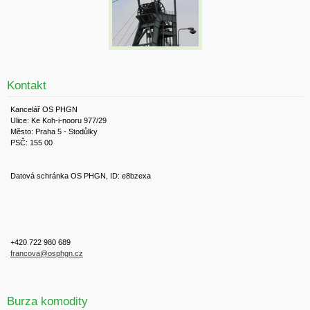
Kontakt
Kancelář OS PHGN
Ulice: Ke Koh-i-nooru 977/29
Město: Praha 5 - Stodůlky
PSČ: 155 00
Datová schránka OS PHGN, ID: e8bzexa
+420 722 980 689
francova@osphgn.cz
Burza komodity