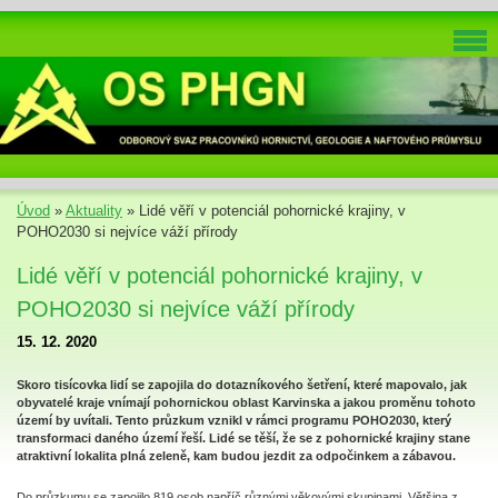
Úvod
»
Aktuality
»
Lidé věří v potenciál pohornické krajiny, v
POHO2030 si nejvíce váží přírody
Lidé věří v potenciál pohornické krajiny, v
POHO2030 si nejvíce váží přírody
15. 12. 2020
Skoro tisícovka lidí se zapojila do dotazníkového šetření, které mapovalo, jak
obyvatelé kraje vnímají pohornickou oblast Karvinska a jakou proměnu tohoto
území by uvítali. Tento průzkum vznikl v rámci programu POHO2030, který
transformaci daného území řeší. Lidé se těší, že se z pohornické krajiny stane
atraktivní lokalita plná zeleně, kam budou jezdit za odpočinkem a zábavou.
Do průzkumu se zapojilo 819 osob napříč různými věkovými skupinami. Většina z