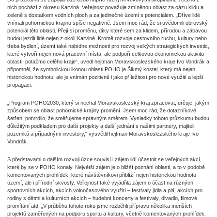
nich pochází z okresu Karviná. Veřejnost považuje zmíněnou oblast za oázu klidu a
zeleně s dostatkem vodních ploch a za jedinečné území s potenciálem. „Dříve lidé
vnímali pohornickou krajinu spíše negativně. Jsem moc rád, že si uvědomili obrovský
potenciál této oblasti. Přejí si proměnu, díky které sem za klidem, přírodou a zábavou
budou jezdit lidé nejen z okolí Karviné. Kromě rozvoje cestovního ruchu, kultury nebo
třeba bydlení, území také nabídne možnosti pro rozvoj velkých strategických investic,
které vytvoří nejen nová pracovní místa, ale podpoří celkovou ekonomickou aktivitu
oblasti, potažmo celého kraje“, uvedl hejtman Moravskoslezského kraje Ivo Vondrák a
připomněl, že symbolickou ikonou oblasti POHO je Šikmý kostel, který má nejen
historickou hodnotu, ale je vnímán pozitivně i jako příležitost pro nové využití a lepší
propagaci.
„Program POHO2030, který si nechal Moravskoslezský kraj zpracovat, určuje, jakým
způsobem se oblast pohornické krajiny promění. Jsem moc rád, že dotazníkové
šetření potvrdilo, že směřujeme správným směrem. Výsledky tohoto průzkumu budou
důležitým podkladem pro další projekty a další jednání s našimi partnery, majiteli
pozemků a případnými investory,“ vysvětlil hejtman Moravskoslezského kraje Ivo
Vondrák.
S představami o dalším rozvoji úzce souvisí i zájem lidí účastnit se veřejných akcí,
které by se v POHO konaly. Největší zájem je o bližší poznání oblasti, a to v podobě
komentovaných prohlídek, které návštěvníkovi přiblíží nejen historickou hodnotu
území, ale i přírodní skvosty. Veřejnost také vyjádřila zájem o účast na různých
sportovních akcích, akcích volnočasového využití – festivaly jídla a pití, akcích pro
rodiny s dětmi a kulturních akcích – hudební koncerty a festivaly, divadlo, filmové
promítání atd. „V průběhu tohoto roku jsme rozběhli přípravu několika menších
projektů zaměřených na podporu sportu a kultury, včetně komentovaných prohlídek.