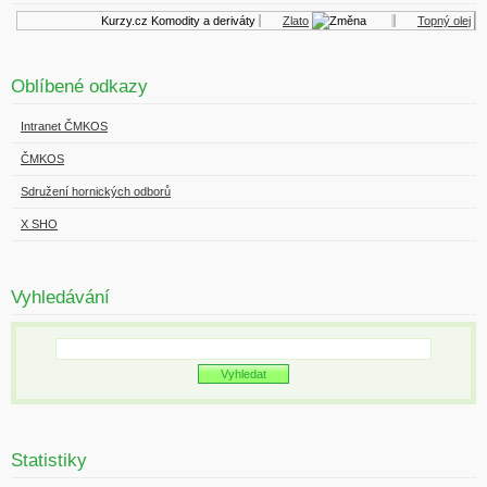
Kurzy.cz
Komodity a deriváty
Zlato
Topný olej
Oblíbené odkazy
Intranet ČMKOS
ČMKOS
Sdružení hornických odborů
X SHO
Vyhledávání
Statistiky