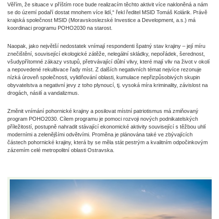
Věřím, že situace v příštím roce bude realizacím těchto aktivit více nakloněná a nám
se do území podaří dostat mnohem více lidí,“ řekl ředitel MSID Tomáš Kolárik. Právě
krajská společnost MSID (Moravskoslezské Investice a Development, a.s.) má
koordinaci programu POHO2030 na starost.
Naopak, jako největší nedostatek vnímají respondenti špatný stav krajiny – její míru
znečištění, související ekologické zátěže, nelegální skládky, nepořádek, šerednost,
všudypřítomné zákazy vstupů, přetrvávající důlní vlivy, které mají vliv na život v okolí
a nepovedené rekultivace řady míst. Z dalších negativních témat nejvíce rezonuje
nízká úroveň společnosti, vylidňování oblasti, kumulace nepřizpůsobivých skupin
obyvatelstva a negativní jevy z toho plynoucí, tj. vysoká míra kriminality, závislost na
drogách, násilí a vandalizmus.
Změnit vnímání pohornické krajiny a posilovat místní patriotismus má zmiňovaný
program POHO2030. Cílem programu je pomoci rozvoji nových podnikatelských
příležitostí, postupně nahradit stávající ekonomické aktivity související s těžbou uhlí
moderními a zelenějšími odvětvími. Proměna je plánována také ve zbývajících
částech pohornické krajiny, která by se měla stát pestrým a kvalitním odpočinkovým
zázemím celé metropolitní oblasti Ostravska.