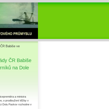
y ČR Babiše ve
lády ČR Babiše
rníků na Dole
cepremiéra a ministra
v, o prodloužení těžby v
oci Dolu Paskov rozhodne v