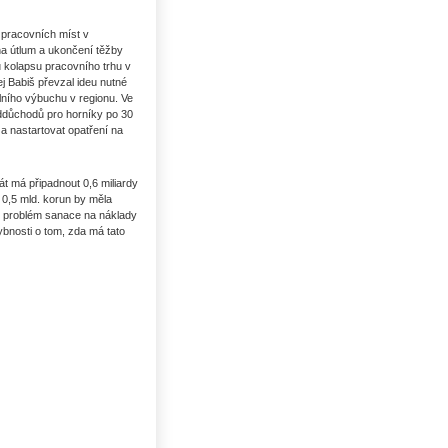
 pracovních míst v
a útlum a ukončení těžby
kolapsu pracovního trhu v
ej Babiš převzal ideu nutné
lního výbuchu v regionu. Ve
ddůchodů pro horníky po 30
 a nastartovat opatření na
t má připadnout 0,6 miliardy
 0,5 mld. korun by měla
vě problém sanace na náklady
bnosti o tom, zda má tato