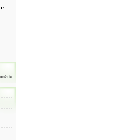
 ID:
ný olej
Zemní plyn
Motorová nafta
ů