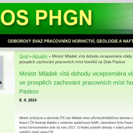
Úvod
»
Aktuality
»
Ministr Mládek vítá dohodu vicepremiéra vlád
prospěch zachování pracovních míst horníků na Dole Paskov
Ministr Mládek vítá dohodu vicepremiéra v
ve prospěch zachování pracovních míst ho
Paskov
8. 4. 2014
Ministr průmyslu a obchodu ČR Jan Mládek dnes přivítal předběžnou dohodu vi
financí ČR Andreje Babiše s vedením společnosti NWR, vlastníkem Dolu Pasko
tomto černouhelném dole do roku 2017. O finální podobě dohody o státní pom
nejbližší době vláda ČR.