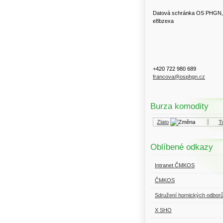
Datová schránka OS PHGN,
e8bzexa
+420 722 980 689
francova@osphgn.cz
Burza komodity
Kurzy.cz
Komodity a deriváty
Zlato
Top
Oblíbené odkazy
Intranet ČMKOS
ČMKOS
Sdružení hornických odbor
X SHO