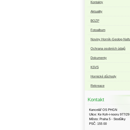
Kontakty
Aktuality
BOZP
Fotoalbum
Noviny Horník-Geolog-Naft
Ochrana osobních údajů
Dokumenty
KSVS
Hornické důchody
Rekreace
Kontakt
Kancelář OS PHGN
Ulice: Ke Koh-i-nooru 977/29
Město: Praha 5 - Stodůlky
PSČ: 155 00