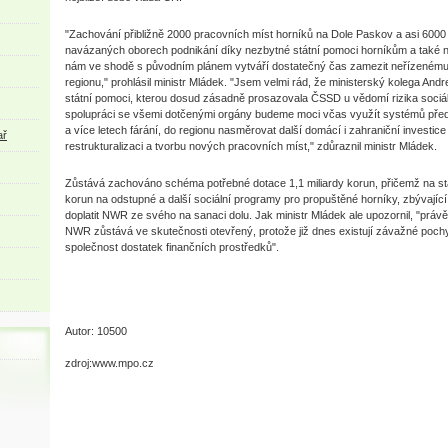
"Zachování přibližně 2000 pracovních míst horníků na Dole Paskov a asi 6000
navázaných oborech podnikání díky nezbytné státní pomoci horníkům a také n
nám ve shodě s původním plánem vytváří dostatečný čas zamezit neřízenému 
regionu," prohlásil ministr Mládek. "Jsem velmi rád, že ministerský kolega Andr
státní pomoci, kterou dosud zásadně prosazovala ČSSD u vědomí rizika sociá
spolupráci se všemi dotčenými orgány budeme moci včas využít systémů pře
a více letech fárání, do regionu nasměrovat další domácí i zahraniční investice
ař
restrukturalizaci a tvorbu nových pracovních míst," zdůraznil ministr Mládek.
Zůstává zachováno schéma potřebné dotace 1,1 miliardy korun, přičemž na stá
korun na odstupné a další sociální programy pro propuštěné horníky, zbývající
doplatit NWR ze svého na sanaci dolu. Jak ministr Mládek ale upozornil, "prá
NWR zůstává ve skutečnosti otevřený, protože již dnes existují závažné pochy
společnost dostatek finančních prostředků".
Autor: 10500
zdroj:www.mpo.cz