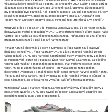
měla hledat řešení společně jak s odbory, tak s vedením OKD. Naším cílem je udržet
těžbu tam, kde je to možné a tam, kde už to není reálné, utlumovat těžbu postupně,
aby propouštění bylo pozvolné. Naší podmínkou pak je, aby lidé odcházeli se ctí, tedy
se slušným odstupným, které jim garantuje kolektivní smlouva.“ Odborář z dolu
Paskov Martin Gurican v emotivní diskusi mimo jiné řekl: „Horníci už NWR nevěří.“
Ministryně práce a sociálních věcí Michaela Marksová uvedla, že její resort se začal
připravovat na možné propouštění v OKD. „Jsme připraveni posílit úřady práce i naše
nástroje, jako například aktivní politiku zaměstnanosti. Potřebujeme ale znát přesnou
strukturu zaměstnanců a také časový harmonogram.“
Primátor Karviné připomněl, že lidem z Karvinska je třeba zajistit nové pracovní
příležitosti co nejdříve. „Přímo na práci v OKD je závislých určitě nejméně 10 tisíc
našich občanů, v OKD jsou rozhodně nadprůměrné mzdy. Problémy firmy zasáhnou
ale mnohem větší okruh lidí a budou se týkat nejen Karviné a Karvinska, ale i širšího
regionu. Stát musí být schopen těm lidem pomoci, jinak můžeme odepsat tenhle
region. My na to upozorňujeme už dlouho. Tato vláda si to na rozdíl od těch
předchozích uvědomuje a konečně něco řeší,“ soudí primátor Karviné Tomáš Hanzel.
Připravovaná zóna Barbora, která by mohla dát práci nejméně dvěma tisícům lidí, je
podle něj nutností, ale je třeba rychle vytvářet i další příležitosti a podmínky.
Mezi odboráři OKD a starosty měst na Karvinsku převažovaly především obavy z
budoucnosti. Na práci v OKD jsou závislé tisíce rodin a hledat nové uplatnění pro
propuštěné horníky bude velmi problematické.