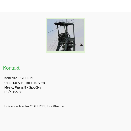
Kontakt
Kancelář OS PHGN
Ulice: Ke Koh-i-nooru 977/29
Město: Praha 5 - Stodůlky
PSČ: 155 00
Datová schránka OS PHGN, ID: e8bzexa