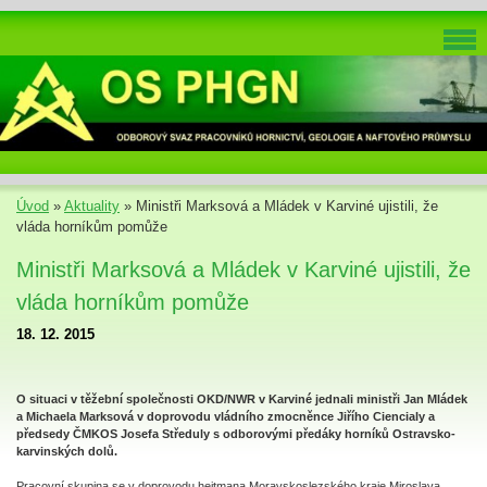
Úvod
»
Aktuality
»
Ministři Marksová a Mládek v Karviné ujistili, že
vláda horníkům pomůže
Ministři Marksová a Mládek v Karviné ujistili, že
vláda horníkům pomůže
18. 12. 2015
O situaci v těžební společnosti OKD/NWR v Karviné jednali ministři Jan Mládek
a Michaela Marksová v doprovodu vládního zmocněnce Jiřího Ciencialy a
předsedy ČMKOS Josefa Středuly s odborovými předáky horníků Ostravsko-
karvinských dolů.
Pracovní skupina se v doprovodu hejtmana Moravskoslezského kraje Miroslava