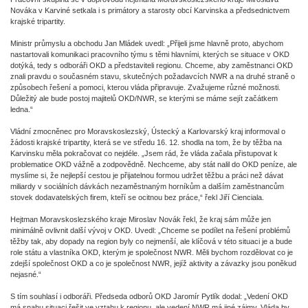
Nováka v Karviné setkala i s primátory a starosty obcí Karvinska a předsednictvem
krajské tripartity.
Ministr průmyslu a obchodu Jan Mládek uvedl: „Přijeli jsme hlavně proto, abychom
nastartovali komunikaci pracovního týmu s těmi hlavními, kterých se situace v OKD
dotýká, tedy s odboráři OKD a představiteli regionu. Chceme, aby zaměstnanci OKD
znali pravdu o současném stavu, skutečných požadavcích NWR a na druhé straně o
způsobech řešení a pomoci, kterou vláda připravuje. Zvažujeme různé možnosti.
Důležitý ale bude postoj majitelů OKD/NWR, se kterými se máme sejít začátkem
ledna.“
Vládní zmocněnec pro Moravskoslezský, Ústecký a Karlovarský kraj informoval o
žádosti krajské tripartity, která se ve středu 16. 12. shodla na tom, že by těžba na
Karvinsku měla pokračovat co nejdéle. „Jsem rád, že vláda začala přistupovat k
problematice OKD vážně a zodpovědně. Nechceme, aby stát nalil do OKD peníze, ale
myslíme si, že nejlepší cestou je přijatelnou formou udržet těžbu a práci než dávat
miliardy v sociálních dávkách nezaměstnaným horníkům a dalším zaměstnancům
stovek dodavatelských firem, kteří se ocitnou bez práce,“ řekl Jiří Cienciala.
Hejtman Moravskoslezského kraje Miroslav Novák řekl, že kraj sám může jen
minimálně ovlivnit další vývoj v OKD. Uvedl: „Chceme se podílet na řešení problémů
těžby tak, aby dopady na region byly co nejmenší, ale klíčová v této situaci je a bude
role státu a vlastníka OKD, kterým je společnost NWR. Měli bychom rozdělovat co je
zdejší společnost OKD a co je společnost NWR, jejíž aktivity a závazky jsou poněkud
nejasné.“
S tím souhlasí i odboráři. Předseda odborů OKD Jaromír Pytlík dodal: „Vedení OKD
má snahu situaci řešit ve vztahu k regionu, ale vedení NWR má jiné zájmy. Vláda by