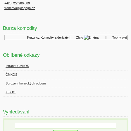
+420 722 980 689
francova@osphgn.cz
Burza komodity
Kurzy.cz
Komodity a deriváty
Zlato
Topný olej
Oblíbené odkazy
Intranet ČMKOS
ČMKOS
Sdružení hornických odborů
X SHO
Vyhledávání