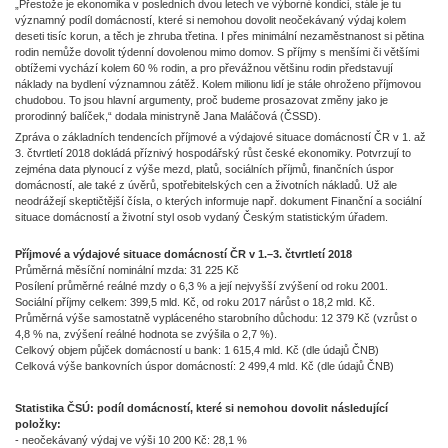
„Přestože je ekonomika v posledních dvou letech ve výborné kondici, stále je tu
významný podíl domácností, které si nemohou dovolit neočekávaný výdaj kolem
deseti tisíc korun, a těch je zhruba třetina. I přes minimální nezaměstnanost si pětina
rodin nemůže dovolit týdenní dovolenou mimo domov. S příjmy s menšími či většími
obtížemi vychází kolem 60 % rodin, a pro převážnou většinu rodin představují
náklady na bydlení významnou zátěž. Kolem milionu lidí je stále ohroženo příjmovou
chudobou. To jsou hlavní argumenty, proč budeme prosazovat změny jako je
prorodinný balíček,“ dodala ministryně Jana Maláčová (ČSSD).
Zpráva o základních tendencích příjmové a výdajové situace domácností ČR v 1. až
3. čtvrtletí 2018 dokládá příznivý hospodářský růst české ekonomiky. Potvrzují to
zejména data plynoucí z výše mezd, platů, sociálních příjmů, finančních úspor
domácností, ale také z úvěrů, spotřebitelských cen a životních nákladů. Už ale
neodrážejí skeptičtější čísla, o kterých informuje např. dokument Finanční a sociální
situace domácností a životní styl osob vydaný Českým statistickým úřadem.
Příjmové a výdajové situace domácností ČR v 1.–3. čtvrtletí 2018
Průměrná měsíční nominální mzda: 31 225 Kč
Posílení průměrné reálné mzdy o 6,3 % a její nejvyšší zvýšení od roku 2001.
Sociální příjmy celkem: 399,5 mld. Kč, od roku 2017 nárůst o 18,2 mld. Kč.
Průměrná výše samostatně vypláceného starobního důchodu: 12 379 Kč (vzrůst o
4,8 % na, zvýšení reálné hodnota se zvýšila o 2,7 %).
Celkový objem půjček domácností u bank: 1 615,4 mld. Kč (dle údajů ČNB)
Celková výše bankovních úspor domácností: 2 499,4 mld. Kč (dle údajů ČNB)
Statistika ČSÚ: podíl domácností, které si nemohou dovolit následující
položky:
- neočekávaný výdaj ve výši 10 200 Kč: 28,1 %