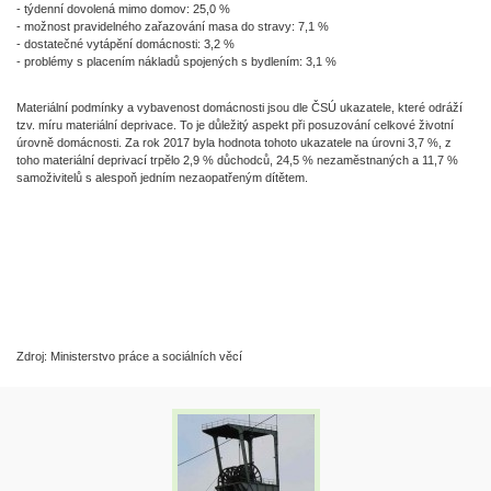
- týdenní dovolená mimo domov: 25,0 %
- možnost pravidelného zařazování masa do stravy: 7,1 %
- dostatečné vytápění domácnosti: 3,2 %
- problémy s placením nákladů spojených s bydlením: 3,1 %
Materiální podmínky a vybavenost domácnosti jsou dle ČSÚ ukazatele, které odráží
tzv. míru materiální deprivace. To je důležitý aspekt při posuzování celkové životní
úrovně domácnosti. Za rok 2017 byla hodnota tohoto ukazatele na úrovni 3,7 %, z
toho materiální deprivací trpělo 2,9 % důchodců, 24,5 % nezaměstnaných a 11,7 %
samoživitelů s alespoň jedním nezaopatřeným dítětem.
Zdroj: Ministerstvo práce a sociálních věcí