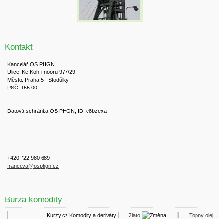
Kontakt
Kancelář OS PHGN
Ulice: Ke Koh-i-nooru 977/29
Město: Praha 5 - Stodůlky
PSČ: 155 00
Datová schránka OS PHGN, ID: e8bzexa
+420 722 980 689
francova@osphgn.cz
Burza komodity
Kurzy.cz
Komodity a deriváty
Zlato
Topný olej