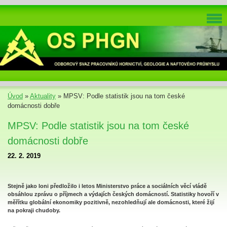
Úvod
»
Aktuality
»
MPSV: Podle statistik jsou na tom české
domácnosti dobře
MPSV: Podle statistik jsou na tom české
domácnosti dobře
22. 2. 2019
Stejně jako loni předložilo i letos Ministerstvo práce a sociálních věcí vládě
obsáhlou zprávu o příjmech a výdajích českých domácností. Statistiky hovoří v
měřítku globální ekonomiky pozitivně, nezohledňují ale domácnosti, které žijí
na pokraji chudoby.