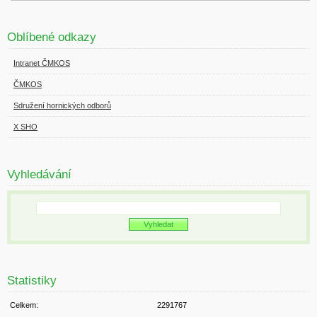
Oblíbené odkazy
Intranet ČMKOS
ČMKOS
Sdružení hornických odborů
X SHO
Vyhledávání
Statistiky
Celkem:
2291767