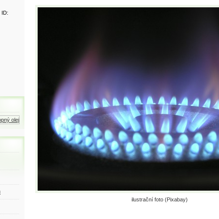
 ID:
ý olej
Zemní plyn
Motorová nafta
ů
ilustrační foto (Pixabay)