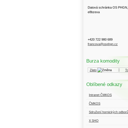
Datová schránka OS PHGN,
e8bzexa
+420 722 980 689
francova@osphgn.cz
Burza komodity
Kurzy.cz
Komodity a deriváty
Zlato
Topn
Oblíbené odkazy
Intranet ČMKOS
ČMKOS
Sdružení hornických odbor
X SHO