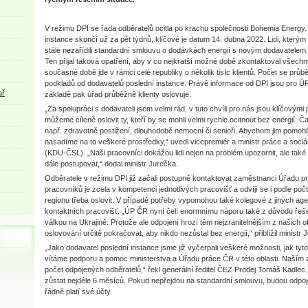
V režimu DPI se řada odběratelů ocitla po krachu společnosti Bohemia Energy
instance skončí už za pět týdnů, klíčové je datum 14. dubna 2022. Lidi, kterým 
stále nezařídili standardní smlouvu o dodávkách energií s novým dodavatelem
Ten přijal taková opatření, aby v co nejkratší možné době zkontaktoval všechn
současné době jde v rámci celé republiky o několik tisíc klientů. Počet se pr
podkladů od dodavatelů poslední instance. Právě informace od DPI jsou pro ÚP
ař
základě pak úřad průběžně klienty oslovuje.
„Za spolupráci s dodavateli jsem velmi rád, v tuto chvíli pro nás jsou klíčovými
můžeme cíleně oslovit ty, kteří by se mohli velmi rychle ocitnout bez energií. Č
např. zdravotně postižení, dlouhodobě nemocní či senioři. Abychom jim pomohli 
nasadíme na to veškeré prostředky,“ uvedl vicepremiér a ministr práce a soci
(KDU-ČSL). „Naši pracovníci dokážou lidi nejen na problém upozornit, ale také v
dále postupovat,“ dodal ministr Jurečka.
Odběratele v režimu DPI již začali postupně kontaktovat zaměstnanci Úřadu 
pracovníků je zcela v kompetenci jednotlivých pracovišť a odvíjí se i podle počt
regionu třeba oslovit. V případě potřeby vypomohou také kolegové z jiných age
kontaktních pracovišť. „ÚP ČR nyní čelí enormnímu náporu také z důvodu řeš
válkou na Ukrajině. Protože ale odpojení hrozí těm nejzranitelnějším z našich o
oslovování určitě pokračovat, aby nikdo nezůstal bez energií,“ přiblížil ministr 
„Jako dodavatel poslední instance jsme již vyčerpali veškeré možnosti, jak tyt
vítáme podporu a pomoc ministerstva a Úřadu práce ČR v této oblasti. Naším 
počet odpojených odběratelů,“ řekl generální ředitel ČEZ Prodej Tomáš Kadlec.
zůstat nejdéle 6 měsíců. Pokud nepřejdou na standardní smlouvu, budou odpojeni
řádně platí své účty.