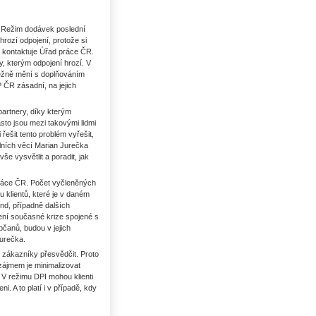
. Režim dodávek poslední
hrozí odpojení, protože si
, kontaktuje Úřad práce ČR.
y, kterým odpojení hrozí. V
ůběžně mění s doplňováním
 ČR zásadní, na jejich
 partnery, díky kterým
asto jsou mezi takovými lidmi
řešit tento problém vyřešit,
álních věcí Marian Jurečka
še vysvětlit a poradit, jak
práce ČR. Počet vyčleněných
u klientů, které je v daném
nd, případně dalších
ení současné krize spojené s
bčanů, budou v jejich
Jurečka.
o zákazníky přesvědčit. Proto
zájmem je minimalizovat
 V režimu DPI mohou klienti
. A to platí i v případě, kdy