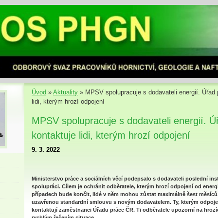
Úvod
»
Aktuality
»
MPSV spolupracuje s dodavateli energií. Úřad
lidi, kterým hrozí odpojení
MPSV spolupracuje s dodavateli energií. 
kontaktuje lidi, kterým hrozí odpojení
9. 3. 2022
Ministerstvo práce a sociálních věcí podepsalo s dodavateli poslední 
spolupráci. Cílem je ochránit odběratele, kterým hrozí odpojení od energ
případech bude končit, lidé v něm mohou zůstat maximálně šest měsíců. 
uzavřenou standardní smlouvu s novým dodavatelem. Ty, kterým odpojení
kontaktují zaměstnanci Úřadu práce ČR. Ti odběratele upozorní na hroz
rychlým řešením situace.