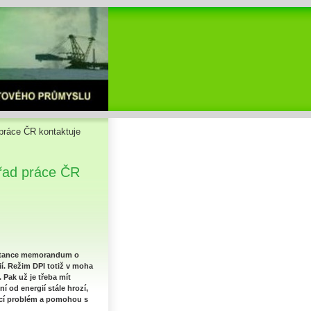
 práce ČR kontaktuje
Úřad práce ČR
instance memorandum o
ií. Režim DPI totiž v moha
Pak už je třeba mít
 od energií stále hrozí,
ící problém a pomohou s