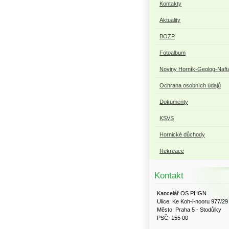
Kontakty
Aktuality
BOZP
Fotoalbum
Noviny Horník-Geolog-Naft
Ochrana osobních údajů
Dokumenty
KSVS
Hornické důchody
Rekreace
Kontakt
Kancelář OS PHGN
Ulice: Ke Koh-i-nooru 977/29
Město: Praha 5 - Stodůlky
PSČ: 155 00