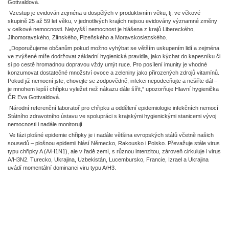
Gottvaldová.
Vzestup je evidován zejména u dospělých v produktivním věku, tj. ve věkové
skupině 25 až 59 let věku, v jednotlivých krajích nejsou evidovány významné změny
v celkové nemocnosti. Nejvyšší nemocnost je hlášena z krajů Libereckého,
Jihomoravského, Zlínského, Plzeňského a Moravskoslezského.
„Doporučujeme občanům pokud možno vyhýbat se větším uskupením lidí a zejména
ve zvýšené míře dodržovat základní hygienická pravidla, jako kýchat do kapesníku či
si po cestě hromadnou dopravou vždy umýt ruce. Pro posílení imunity je vhodné
konzumovat dostatečné množství ovoce a zeleniny jako přirozených zdrojů vitamínů.
Pokud již nemocní jste, chovejte se zodpovědně, infekci nepodceňujte a nešiřte dál –
je mnohem lepší chřipku vyležet než nákazu dále šířit,“ upozorňuje Hlavní hygienička
ČR Eva Gottvaldová.
Národní referenční laboratoř pro chřipku a oddělení epidemiologie infekčních nemocí
Státního zdravotního ústavu ve spolupráci s krajskými hygienickými stanicemi vývoj
nemocnosti i nadále monitorují.
Ve fázi plošné epidemie chřipky je i nadále většina evropských států včetně našich
sousedů – plošnou epidemii hlásí Německo, Rakousko i Polsko. Převažuje stále virus
typu chřipky A (A/H1N1), ale v řadě zemí, s různou intenzitou, zároveň cirkuluje i virus
A/H3N2. Turecko, Ukrajina, Uzbekistán, Lucembursko, Francie, Izrael a Ukrajina
uvádí momentální dominanci viru typu A/H3.