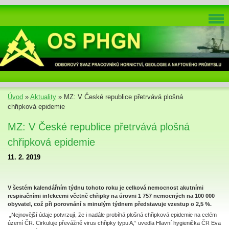
Úvod
»
Aktuality
»
MZ: V České republice přetrvává plošná
chřipková epidemie
MZ: V České republice přetrvává plošná
chřipková epidemie
11. 2. 2019
V šestém kalendářním týdnu tohoto roku je celková nemocnost akutními
respiračními infekcemi včetně chřipky na úrovni 1 757 nemocných na 100 000
obyvatel, což při porovnání s minulým týdnem představuje vzestup o 2,5 %.
„Nejnovější údaje potvrzují, že i nadále probíhá plošná chřipková epidemie na celém
území ČR. Cirkuluje převážně virus chřipky typu A,“ uvedla Hlavní hygienička ČR Eva