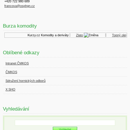
+420 722 980 689
francova@osphgn.cz
Burza komodity
Kurzy.cz
Komodity a deriváty
Zlato
Topný olej
Oblíbené odkazy
Intranet ČMKOS
ČMKOS
Sdružení hornických odborů
X SHO
Vyhledávání