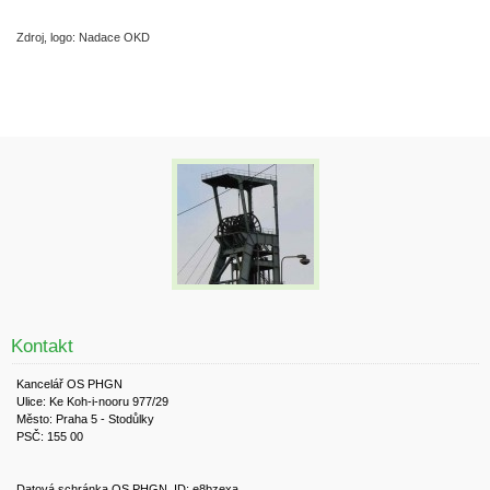
Zdroj, logo: Nadace OKD
Kontakt
Kancelář OS PHGN
Ulice: Ke Koh-i-nooru 977/29
Město: Praha 5 - Stodůlky
PSČ: 155 00
Datová schránka OS PHGN, ID: e8bzexa