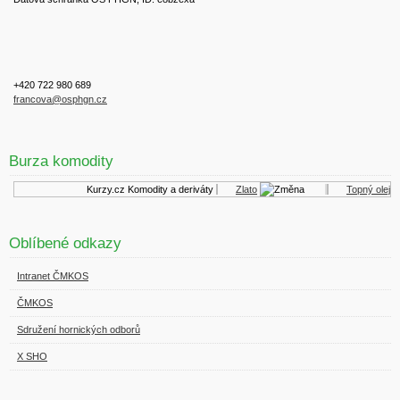
+420 722 980 689
francova@osphgn.cz
Burza komodity
Kurzy.cz
Komodity a deriváty
Zlato
Topný olej
Oblíbené odkazy
Intranet ČMKOS
ČMKOS
Sdružení hornických odborů
X SHO