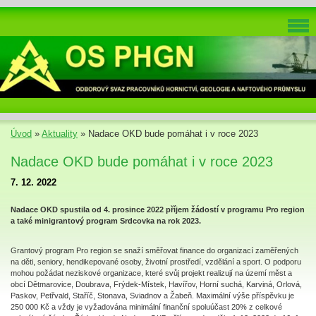
Úvod
»
Aktuality
»
Nadace OKD bude pomáhat i v roce 2023
Nadace OKD bude pomáhat i v roce 2023
7. 12. 2022
Nadace OKD spustila od 4. prosince 2022 příjem žádostí v programu Pro region
a také minigrantový program Srdcovka na rok 2023.
Grantový program Pro region se snaží směřovat finance do organizací zaměřených
na děti, seniory, hendikepované osoby, životní prostředí, vzdělání a sport. O podporu
mohou požádat neziskové organizace, které svůj projekt realizují na území měst a
obcí Dětmarovice, Doubrava, Frýdek-Místek, Havířov, Horní suchá, Karviná, Orlová,
Paskov, Petřvald, Staříč, Stonava, Sviadnov a Žabeň. Maximální výše příspěvku je
250 000 Kč a vždy je vyžadována minimální finanční spoluúčast 20% z celkové