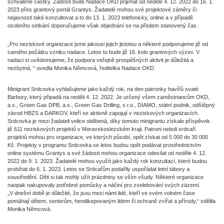
schválené částky. Žádosti bude Nadace OKD přijímat od neděle 4. 12. 2022 do 16. 1.
2023 přes grantový portál Grantys. Žadatelé mohou své projektové záměry či
nejasnosti také konzultovat a to do 13. 1. 2023 telefonicky, online a v případě
osobního setkání doporučujeme však objednání se na předem stanovený čas.
„Pro neziskové organizace jsme jakousi jejich jistotou a některé podporujeme již od
samého počátku vzniku nadace. Letos to bude již 16. kolo grantových výzev. V
nadaci si uvědomujeme, že podpora veřejně prospěšných aktivit je důležitá a
nezbytná, “ uvedla Monika Němcová, ředitelka Nadace OKD.
Minigrant Srdcovka vyhlašujeme jako každý rok, na den patronky havířů svaté
Barbory, který připadá na neděli 4. 12. 2022. Je určený všem zaměstnancům OKD,
a.s., Green Gas DPB, a.s., Green Gas Drilling, s.r.o., DIAMO, státní podnik, odštěpný
závod HBZS a DARKOV, kteří se aktivně zapojují v neziskových organizacích.
Srdcovka je mezi žadateli velice oblíbená, díky tomuto minigrantu získalo příspěvek
již 611 neziskových projektů v Moravskoslezském kraji. Patroni neboli srdcaři
projektů mohou pro organizace, ve kterých působí, opět získat od 5 000 do 30 000
Kč. Projekty v programu Srdcovka se letos budou opět podávat prostřednictvím
online systému Grantys a své žádosti mohou organizace odesílat od neděle 4. 12.
2022 do 9. 1. 2023. Žadatelé mohou využít jako každý rok konzultací, které budou
probíhat do 6. 1. 2023. Letos se Srdcařům podařily uspořádat letní tábory a
soustředění. Děti si tak mohly užít prázdniny se vším všudy. Některé organizace
naopak nakupovaly potřebné pomůcky a náčiní pro zvelebování svých zázemí.
„V dnešní době je důležité, že jsou mezi námi lidé, kteří ve svém volném čase
pomáhají dětem, seniorům, hendikepovaným lidem či ochraně zvířat a přírody,“ sdělila
Monika Němcová.