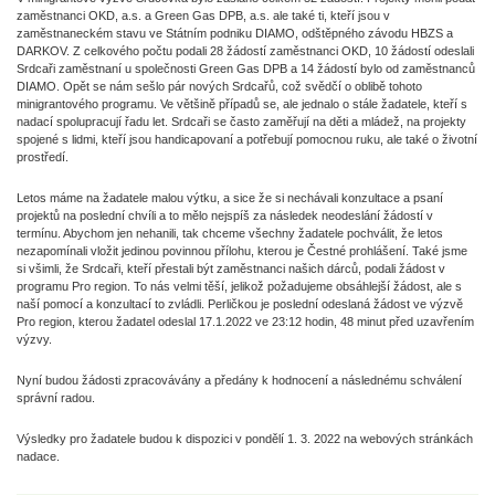
zaměstnanci OKD, a.s. a Green Gas DPB, a.s. ale také ti, kteří jsou v
zaměstnaneckém stavu ve Státním podniku DIAMO, odštěpného závodu HBZS a
DARKOV. Z celkového počtu podali 28 žádostí zaměstnanci OKD, 10 žádostí odeslali
Srdcaři zaměstnaní u společnosti Green Gas DPB a 14 žádostí bylo od zaměstnanců
DIAMO. Opět se nám sešlo pár nových Srdcařů, což svědčí o oblibě tohoto
minigrantového programu. Ve většině případů se, ale jednalo o stále žadatele, kteří s
nadací spolupracují řadu let. Srdcaři se často zaměřují na děti a mládež, na projekty
spojené s lidmi, kteří jsou handicapovaní a potřebují pomocnou ruku, ale také o životní
prostředí.
Letos máme na žadatele malou výtku, a sice že si nechávali konzultace a psaní
projektů na poslední chvíli a to mělo nejspíš za následek neodeslání žádostí v
termínu. Abychom jen nehanili, tak chceme všechny žadatele pochválit, že letos
nezapomínali vložit jedinou povinnou přílohu, kterou je Čestné prohlášení. Také jsme
si všimli, že Srdcaři, kteří přestali být zaměstnanci našich dárců, podali žádost v
programu Pro region. To nás velmi těší, jelikož požadujeme obsáhlejší žádost, ale s
naší pomocí a konzultací to zvládli. Perličkou je poslední odeslaná žádost ve výzvě
Pro region, kterou žadatel odeslal 17.1.2022 ve 23:12 hodin, 48 minut před uzavřením
výzvy.
Nyní budou žádosti zpracovávány a předány k hodnocení a následnému schválení
správní radou.
Výsledky pro žadatele budou k dispozici v pondělí 1. 3. 2022 na webových stránkách
nadace.