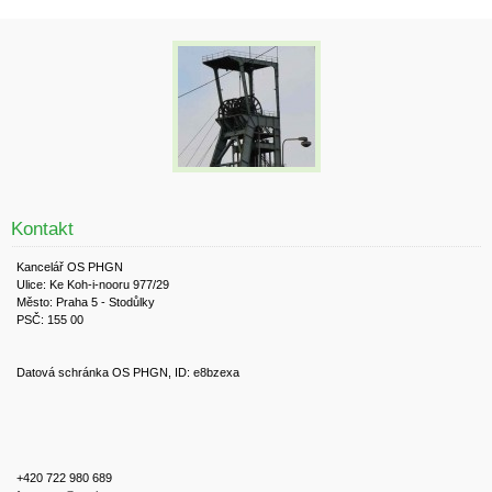
Kontakt
Kancelář OS PHGN
Ulice: Ke Koh-i-nooru 977/29
Město: Praha 5 - Stodůlky
PSČ: 155 00
Datová schránka OS PHGN, ID: e8bzexa
+420 722 980 689