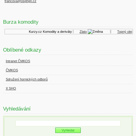
francova@osphgn.cz
Burza komodity
Kurzy.cz
Komodity a deriváty
Zlato
Topný olej
Oblíbené odkazy
Intranet ČMKOS
ČMKOS
Sdružení hornických odborů
X SHO
Vyhledávání