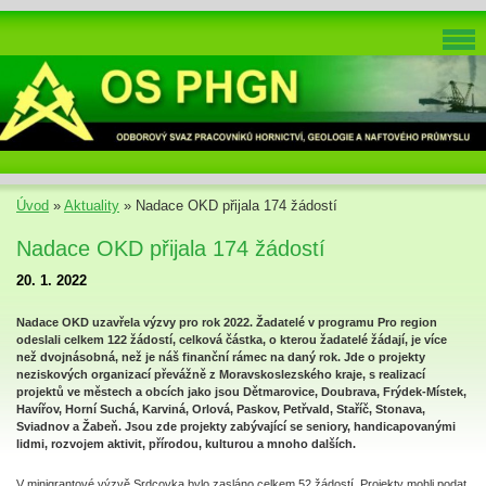
Úvod
»
Aktuality
»
Nadace OKD přijala 174 žádostí
Nadace OKD přijala 174 žádostí
20. 1. 2022
Nadace OKD uzavřela výzvy pro rok 2022. Žadatelé v programu Pro region
odeslali celkem 122 žádostí, celková částka, o kterou žadatelé žádají, je více
než dvojnásobná, než je náš finanční rámec na daný rok. Jde o projekty
neziskových organizací převážně z Moravskoslezského kraje, s realizací
projektů ve městech a obcích jako jsou Dětmarovice, Doubrava, Frýdek-Místek,
Havířov, Horní Suchá, Karviná, Orlová, Paskov, Petřvald, Staříč, Stonava,
Sviadnov a Žabeň. Jsou zde projekty zabývající se seniory, handicapovanými
lidmi, rozvojem aktivit, přírodou, kulturou a mnoho dalších.
V minigrantové výzvě Srdcovka bylo zasláno celkem 52 žádostí. Projekty mohli podat