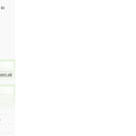
 ID:
ný olej
Zemní plyn
Motorová nafta
ů