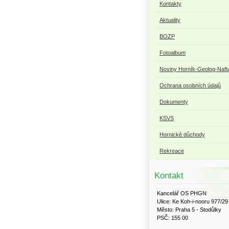
Kontakty
Aktuality
BOZP
Fotoalbum
Noviny Horník-Geolog-Naft
Ochrana osobních údajů
Dokumenty
KSVS
Hornické důchody
Rekreace
Kontakt
Kancelář OS PHGN
Ulice: Ke Koh-i-nooru 977/29
Město: Praha 5 - Stodůlky
PSČ: 155 00