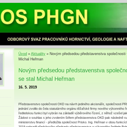
Úvod
»
Aktuality
»
Novým předsedou představenstva společnosti 
Michal Heřman
Novým předsedou představenstva společno
se stal Michal Heřman
16. 5. 2019
Představenstvo společnosti OKD na návrh jediného akcionáře, společnosti P
jednání zvolilo do čela statutárního orgánu těžařské firmy nového výkonného ř
ředitelskou funkci byl vybrán na základě výběrového řízení, z něhož vzešel ja
Žádost o souhlas s jeho zvolením šéfem představenstva OKD pak následně sv
ministerstvu financí - předložila společnost Prisko. Ing. Heřman v obou funkcíc
2019 nahradil předchozího předsedu představenstva a výkonného ředitele Bol