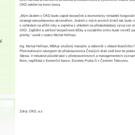
OKD odešel na konci února.
„Mým úkolem v OKD bude zajistit bezpečné a ekonomicky rentabilní fungování 
strategii odsouhlasenou akcionářem. Jedním z mých prvních kroků tak bude 
s výhledem na příští roky a zejména s ohledem na předpokládaný vývoj cen uh
OKD. Zajištění a udržení bezpečnosti těžby a sociálního smíru bude rovněž pat
priority,“ uvedl v reakci Michal Heřman.
ař
Ing. Michal Heřman, MBA je zkušený manažer a odborník v oblasti finančního ří
Před lednovým nástupem do představenstva Českých drah vedl šest let polsk
Silesia. V minulosti působil také v představenstvech a managementech význa
firem, například v Komerční bance, Eurotelu Praha či v Českém Telecomu.
Zdroj: OKD, a.s.