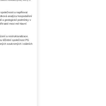
společnosti a naplňovat
celková analýza hospodaření
lí a geologické podmínky v
řit také mezi mé hlavní
zení a restrukturalizace.
ou těžební společnost PG
mných soukromých i státních