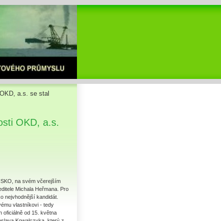
OKD, a.s. se stal
sti OKD, a.s.
RISKO, na svém včerejším
editele Michala Heřmana. Pro
ko nejvhodnější kandidát.
ému vlastníkovi - tedy
h oficiálně od 15. května
eslava Kowalczyka, který z