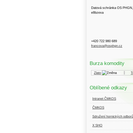
Datová schránka OS PHGN,
e8bzexa
+420 722 980 689
francova@osphgn.cz
Burza komodity
Kurzy.cz
Komodity a deriváty
Zlato
Top
Oblíbené odkazy
Intranet ČMKOS
ČMKOS
Sdružení hornických odbor
X SHO