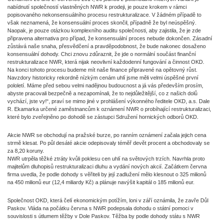
nabídnutí společností vlastněných NWR k prodeji, je pouze krokem v rámci
popisovaného nekonsensuálního procesu restrukturalizace. V žádném případě to
však neznamená, že konsensuální proces skončil, případně že byl neúspěšný.
Naopak, je pouze otázkou komplexního auditu společnosti, aby zajistila, že je zde
připravena alternativa pro případ, že konsensuální proces nebude dokončen. Zásadní
zůstává naše snaha, přesvědčení a pravděpodobnost, že bude nakonec dosaženo
konsensuální dohody. Chci znovu zdůraznit, že jde o normální součást finanční
restrukturalizace NWR, která nijak neovlivní každodenní fungování a činnost OKD.
Na konci tohoto procesu budeme mít naše finance připravené na opětovný růst.
Navzdory historicky rekordně nízkým cenám uhlí jsme měli velmi úspěšné první
pololetí. Máme před sebou velmi nadějnou budoucnost a já vás především prosím,
abyste pracovali bezpečně a nezapomínali, že to nejdůležitější, co z našich dolů
vychází, jste vy!“, praví se mimo jiné v prohlášení výkonného ředitele OKD, a.s. Dale
R. Ekamarka určené zaměstnancům k oznámení NWR o probíhající restrukturalizaci,
které bylo zveřejněno po dohodě se zástupci Sdružení hornických odborů OKD.
Akcie NWR se obchodují na pražské burze, po ranním oznámení začala jejich cena
strmě klesat. Po půl desáté akcie odepisovaly téměř devět procent a obchodovaly se
za 8,20 koruny.
NWR utrpěla těžké ztráty kvůli poklesu cen uhlí na světových trzích. Navrhla proto
majitelům dluhopisů restrukturalizaci dluhu a vydání nových akcií. Začátkem června
firma uvedla, že podle dohody s věřiteli by její zadlužení mělo klesnout o 325 milionů
na 450 milionů eur (12,4 miliardy Kč) a plánuje navýšit kapitál o 185 milionů eur.
Společnost OKD, která čelí ekonomickým potížím, loni v září oznámila, že zavře Důl
Paskov. Vláda na počátku června s NWR podepsala dohodu o státní pomoci v
souvislosti s útlumem těžby v Dole Paskov. Těžba by podle dohody státu s NWR