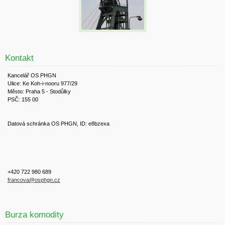
Kontakt
Kancelář OS PHGN
Ulice: Ke Koh-i-nooru 977/29
Město: Praha 5 - Stodůlky
PSČ: 155 00
Datová schránka OS PHGN, ID: e8bzexa
+420 722 980 689
francova@osphgn.cz
Burza komodity