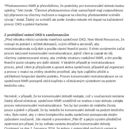
"Představenstvo NWR je přesvědčeno, že podmínky pro konsenzuální dohodu budou
splněny," řekl Jonák. "Členové představenstva však samozřejmě mají zodpovědnost
být připraveni na všechny možnosti a reagovat na všechny představitelné scénáře
vývoje," dodal. Žádný ze scénářů ale podle Jonáka nebude mít dopad na každodenní
provoz OKD a polské Karbonie.
Z prohlášení vedení OKD k zaměstnancům
„Před několika měsíci oznámila mateřská společnost OKD, New World Resources, že
vstoupí do jednání s držiteli dluhopisů, svými věřiteli a akcionáři, aby
restrukturalizovala svůj dluh a posílila vlastní finanční pozici. S tímto oznámením začal
proces takzvané konsensuální restrukturalizace, jejímž cílem je zapojit do něj
všechny zainteresované strany, aby změnily strukturu zadlužení NWR, a tím posílily
finanční pozici skupiny pro další období. V ideálním případě je restrukturalizace
proces, jehož cílem je přizpůsobit a upravit aktiva společnosti, případně její organizaci
a provoz v reakci na změny okolního prostředí, aby bylo zajištěno přežití a
udržitelnost fungování daného podniku. Proces konsensuální restrukturalizace se ve
společnosti NWR postupně ubírá kupředu s očekávaným výsledkem na podzim
letošního roku.
Nicméně, v případě, že ke konsensuální dohodě nedojde, což v současnosti nemáme
žádný důvod očekávat, společnost NWR souběžně se snahou o tuto dohodu zahájila
proces nekonsensuální restrukturalizace. Ten by byl uveden do reálného života
pouze a jedině v případě, že by nedošlo ke konsensuální dohodě na podzim letošního
roku. Bylo nutné, aby v rámci komplexního auditu společnost postupovala obojím
způsobem současně. Jde vlastně o preventivní „Plán B“ a jakýsi systém předběžné
opatrnosti pro případ, že by selhala varianta dosažení konsensuální dohody.
Oznámení ze dne 2. července 2014, že jednou z potenciálně možných variant je