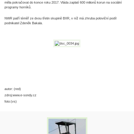
měla pokračovat do konce roku 2017. Vláda zaplatí 600 milionů korun na sociální
programy horníků.
NWR patří téměř ze dvou třetin skupině BXR, v níž má zhruba poloviční podíl
podnikatel Zdeněk Bakala.
autor: (red)
zdroj:www.e-sondy.cz
foto:(vs)