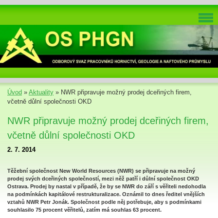
Úvod
»
Aktuality
»
NWR připravuje možný prodej dceřiných firem,
včetně důlní společnosti OKD
NWR připravuje možný prodej dceřiných firem,
včetně důlní společnosti OKD
2. 7. 2014
Těžební společnost New World Resources (NWR) se připravuje na možný
prodej svých dceřiných společností, mezi něž patří i důlní společnost OKD
Ostrava. Prodej by nastal v případě, že by se NWR do září s věřiteli nedohodla
na podmínkách kapitálové restrukturalizace. Oznámil to dnes ředitel vnějších
vztahů NWR Petr Jonák. Společnost podle něj potřebuje, aby s podmínkami
souhlasilo 75 procent věřitelů, zatím má souhlas 63 procent.