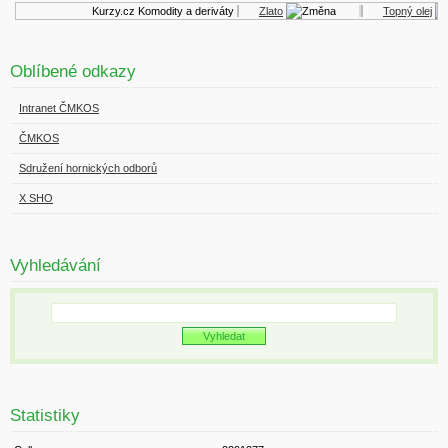
Kurzy.cz
Komodity a deriváty
Zlato
Topný olej
Oblíbené odkazy
Intranet ČMKOS
ČMKOS
Sdružení hornických odborů
X SHO
Vyhledávání
Statistiky