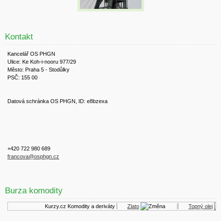
Kontakt
Kancelář OS PHGN
Ulice: Ke Koh-i-nooru 977/29
Město: Praha 5 - Stodůlky
PSČ: 155 00
Datová schránka OS PHGN, ID: e8bzexa
+420 722 980 689
francova@osphgn.cz
Burza komodity
Kurzy.cz
Komodity a deriváty
Zlato
Topný olej