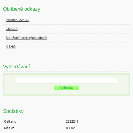
Oblíbené odkazy
Intranet ČMKOS
ČMKOS
Sdružení hornických odborů
X SHO
Vyhledávání
Statistiky
Celkem:
2292247
Měsíc:
88002