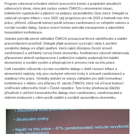
Program zahrnoval schválení složení pracovních komisí a projednání aktuálních
odborových témat, mimo jiné zprávy vedení ČMKOS o ekonomické situaci,
kolektivním vyjednávání a plánech na podporu spravedlivého růstu mezd. Delegáti se
zabývali vývojem inflace v roce 2025 i její prognózou pro rok 2026 a hodnotili stav trhu
práce, přičemž zdůraznili nutnost posílit ochranu zaměstnanců ve veřejném sektoru a
rozvíjet sociální dialog. Zpráva revizní komise potvrdila transparentní a odpovědné
hospodaření konfederace.
Jednání potvrdilo pevné odhodlání ČMKOS prosazovat férové odměňování a stabilní
pracovněprávní prostředí. Delegáti přijali usnesení vyzývající vládu k posílení
sociálního dialogu a k přijetí opatření, která zajistí důstojnou životní úroveň
zaměstnanců a udržitelný rozvoj české ekonomiky. Konfederace zároveň deklarovala
připravenost aktivně spolupracovat s politickými subjekty podporujícími stabilní
ekonomický a sociální systém a přispívajícími k prevenci rizik na trhu práce.
Celé zasedání zdůraznilo význam sociálního dialogu v době rostoucí inflace a
ekonomické nejistoty, kdy jsou nezbytné reformní kroky k ochraně zaměstnanců a
stabilizaci trhu práce. Výsledky jednání se stanou základem pro další komunikaci
konfederace s vládou i pro přípravu IX. sjezdu ČMKOS, který má určovat budoucí
směřování odborového hnutí v České republice. Tyto kroky představují důležitý
příspěvek k udržení konstruktivního dialogu mezi zaměstnanci, zaměstnavateli a
státními institucemi s cílem posílit stabilní a sociálně spravedlivou ekonomiku.