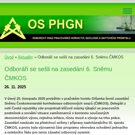
Úvod
»
Aktuality
»
Odboráři se sešli na zasedání 6. Sněmu ČMKOS
Odboráři se sešli na zasedání 6. Sněmu
ČMKOS
26. 11. 2025
V úterý 25. listopadu 2025 proběhlo v pražském hotelu Olšanka šesté zasedání
Sněmu Českomoravské konfederace odborových svazů (ČMKOS). Delegáti z
celé České republiky zde projednali klíčové otázky týkající se pracovních
podmínek a sociální situace zaměstnanců v kontextu současných
ekonomických výzev, zejména inflace, růstu mezd a vývoje na trhu práce.
Zasedání navázalo na předchozí sněmy i přípravy nadcházejícího IX. sjezdu
ČMKOS, a proto byla významná část programu věnována schválení jednacího
a volebního řádu pro tento zásadní odborový summit.