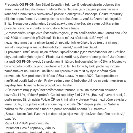
Předseda OS PHGN Jan Sábel Esondám řekl, že již delegáti sjezdu odborového
svazu vyzvali bývalou koaliční vládu Petra Nečase „aby zaujala jednoznačné a
konečné stanovisko k surovinové politice a energetické koncepci České republiky
přijetím odpovědnosti za energetickou soběstačnost a zrušila územní ekologické
limity. Nečasova vláda nejen, že požadavku nevyhověla, ale svým politikařením
přivedla hornictví v tomto regionu do kritické situace.
„V mosteckém, respektive ústeckém regionu, je za současného stavu ohroženo více
než 8000 pracovních příležitostí. To bude mít za následek další zvýšení
nezaměstnanosti a na ni navázaných negativních jevů jako jsou trestná činnost,
sociální nepokoje a růst extrémistických nálad,“ uvedl Jan Sábel.
O prolomení limitů usilují nejen těžební společnosti a jejich zaměstnanci, ale i většina
obyvatel dotčených regionů. Předseda dozorčí rady Severní energetické Jan Dienstl
na radě OS PHGN uvedl, že prolomení limitů pro hnědouhelný lom ČSA na Mostecku
by umožnilo prodloužit jeho životnost o 150 let. Na lomu by bylo podle něj možné
zaměstnávat na 3000 lidí, dalších 5000 pracovních míst by bylo v návazných
provozech. Bez prolomení limitů se těžba zastaví v roce 2022. Tato společnost
například posílá každý den Prahy sedm vagonů hnědého uhlí do místních tepláren a
zajišťuje tím i finančně teplo pro polovinu Prahy.
V Ústeckém kraji je nyní nezaměstnanost zhruba 11 %, na Mostecku dokonce
bezmála 14 %, přičemž průměr České republiky činí 7,5 %. „Bez zajímavosti není, že
podle nejnovějších údajů Policie ČR se kriminalita v okrese Most meziročně zvýšila o
téměř 30 %, což je bezkonkurenčně nejvíc v celé ČR,“ doplnil ještě Jan Sábel a
zdůraznil, že v podobné situaci se podle odborářů nachází i Ostravsko.
„Situace kolem Dolu Paskov jen dokresluje nijak veselý obrázek českého hornictví,“
uzavřel.
Rada OS PHGN proto vyzvala
Parlament České republiky, vládu v
demisi a zejména budoucí vládu, aby