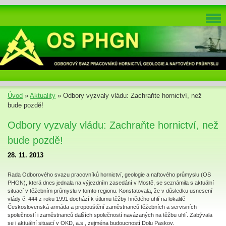
Úvod
»
Aktuality
»
Odbory vyzvaly vládu: Zachraňte hornictví, než
bude pozdě!
Odbory vyzvaly vládu: Zachraňte hornictví, než
bude pozdě!
28. 11. 2013
Rada Odborového svazu pracovníků hornictví, geologie a naftového průmyslu (OS
PHGN), která dnes jednala na výjezdním zasedání v Mostě, se seznámila s aktuální
situací v těžebním průmyslu v tomto regionu. Konstatovala, že v důsledku usnesení
vlády č. 444 z roku 1991 dochází k útlumu těžby hnědého uhlí na lokalitě
Československá armáda a propouštění zaměstnanců těžebních a servisních
společností i zaměstnanců dalších společností navázaných na těžbu uhlí. Zabývala
se i aktuální situací v OKD, a.s., zejména budoucností Dolu Paskov.