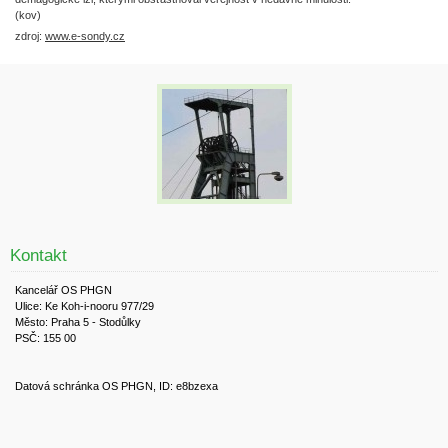
(kov)
zdroj:
www.e-sondy.cz
Kontakt
Kancelář OS PHGN
Ulice: Ke Koh-i-nooru 977/29
Město: Praha 5 - Stodůlky
PSČ: 155 00
Datová schránka OS PHGN, ID: e8bzexa