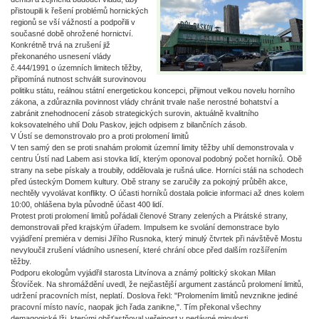
přistoupili k řešení problémů hornických
regionů se vší vážností a podpořili v
současné době ohrožené hornictví.
Konkrétně trvá na zrušení již
překonaného usnesení vlády
č.444/1991 o územních limitech těžby,
připomíná nutnost schválit surovinovou
politiku státu, reálnou státní energetickou koncepci, přijmout velkou novelu horního
zákona, a zdůraznila povinnost vlády chránit trvale naše nerostné bohatství a
zabránit znehodnocení zásob strategických surovin, aktuálně kvalitního
koksovatelného uhlí Dolu Paskov, jejich odpisem z bilančních zásob.
V Ústí se demonstrovalo pro a proti prolomení limitů
V ten samý den se proti snahám prolomit územní limity těžby uhlí demonstrovala v
centru Ústí nad Labem asi stovka lidí, kterým oponoval podobný počet horníků. Obě
strany na sebe pískaly a troubily, oddělovala je rušná ulice. Horníci stáli na schodech
před ústeckým Domem kultury. Obě strany se zaručily za pokojný průběh akce,
nechtěly vyvolávat konflikty. O účasti horníků dostala policie informaci až dnes kolem
10:00, ohlášena byla původně účast 400 lidí.
Protest proti prolomení limitů pořádali členové Strany zelených a Pirátské strany,
demonstrovali před krajským úřadem. Impulsem ke svolání demonstrace bylo
vyjádření premiéra v demisi Jiřího Rusnoka, který minulý čtvrtek při návštěvě Mostu
nevyloučil zrušení vládního usnesení, které chrání obce před dalším rozšířením
těžby.
Podporu ekologům vyjádřil starosta Litvínova a známý politický skokan Milan
Šťovíček. Na shromáždění uvedl, že nejčastější argument zastánců prolomení limitů,
udržení pracovních míst, neplatí. Doslova řekl: "Prolomením limitů nevznikne jediné
pracovní místo navíc, naopak jich řada zanikne,". Tím překonal všechny
demagogické lži, kterými obšťastňoval veřejnost v nedávné minulosti.