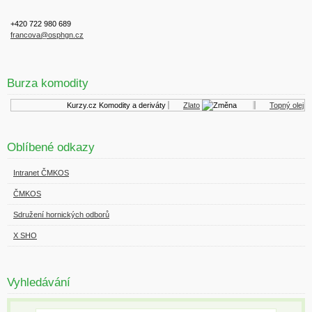
+420 722 980 689
francova@osphgn.cz
Burza komodity
Kurzy.cz
Komodity a deriváty
Zlato
Topný olej
Oblíbené odkazy
Intranet ČMKOS
ČMKOS
Sdružení hornických odborů
X SHO
Vyhledávání