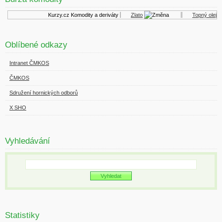
Kurzy.cz
Komodity a deriváty
Zlato
Topný olej
Oblíbené odkazy
Intranet ČMKOS
ČMKOS
Sdružení hornických odborů
X SHO
Vyhledávání
Statistiky