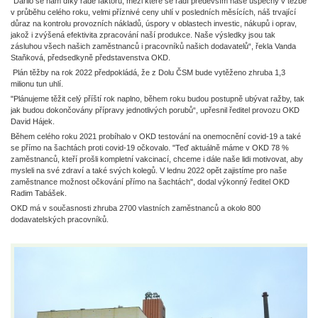
"Dařilo se nám díky řadě faktorů, mezi které se řadí především naše úspěchy v těžbě
v průběhu celého roku, velmi příznivé ceny uhlí v posledních měsících, náš trvající
důraz na kontrolu provozních nákladů, úspory v oblastech investic, nákupů i oprav,
jakož i zvýšená efektivita zpracování naší produkce. Naše výsledky jsou tak
zásluhou všech našich zaměstnanců i pracovníků našich dodavatelů“, řekla Vanda
Staňková, předsedkyně představenstva OKD.
Plán těžby na rok 2022 předpokládá, že z Dolu ČSM bude vytěženo zhruba 1,3
milionu tun uhlí.
"Plánujeme těžit celý příští rok naplno, během roku budou postupně ubývat ražby, tak
jak budou dokončovány přípravy jednotlivých porubů“, upřesnil ředitel provozu OKD
David Hájek.
Během celého roku 2021 probíhalo v OKD testování na onemocnění covid-19 a také
se přímo na šachtách proti covid-19 očkovalo. "Teď aktuálně máme v OKD 78 %
zaměstnanců, kteří prošli kompletní vakcinací, chceme i dále naše lidi motivovat, aby
mysleli na své zdraví a také svých kolegů. V lednu 2022 opět zajistíme pro naše
zaměstnance možnost očkování přímo na šachtách", dodal výkonný ředitel OKD
Radim Tabášek.
OKD má v současnosti zhruba 2700 vlastních zaměstnanců a okolo 800
dodavatelských pracovníků.