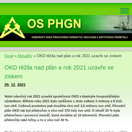
Úvod
»
Aktuality
»
OKD těžila nad plán a rok 2021 uzavře se ziskem
OKD těžila nad plán a rok 2021 uzavře se
ziskem
29. 12. 2021
Velmi náročný rok 2021 uzavírá společnost OKD s kladným hospodářským
výsledkem. Během roku 2021 bylo vytěženo z dolu celkem 2 miliony a 8 tisíc
tun uhlí. Celková produkce pak dosáhla více než 2,5 milionu tun uhlí. Původní
plán OKD tak byl překročen o více než 370 tisíc tun uhlí. O téměř 20 % byla
překročena i provozní metráž, která dosáhla až 10 kilometrů. Původní plán
překročily také tržby, a to o více než 40 %.