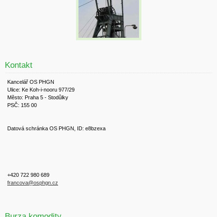
Kontakt
Kancelář OS PHGN
Ulice: Ke Koh-i-nooru 977/29
Město: Praha 5 - Stodůlky
PSČ: 155 00
Datová schránka OS PHGN, ID: e8bzexa
+420 722 980 689
francova@osphgn.cz
Burza komodity