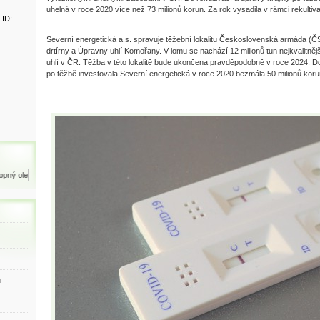
uhelná v roce 2020 více než 73 milionů korun. Za rok vysadila v rámci rekultiva
 ID:
Severní energetická a.s. spravuje těžební lokalitu Československá armáda (
drtírny a Úpravny uhlí Komořany. V lomu se nachází 12 milionů tun nejkvalitně
uhlí v ČR. Těžba v této lokalitě bude ukončena pravděpodobně v roce 2024. Do 
po těžbě investovala Severní energetická v roce 2020 bezmála 50 milionů koru
ný olej
Zemní plyn
Motorová nafta
ů