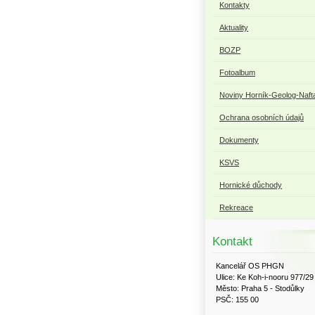
Kontakty
Aktuality
BOZP
Fotoalbum
Noviny Horník-Geolog-Naft
Ochrana osobních údajů
Dokumenty
KSVS
Hornické důchody
Rekreace
Kontakt
Kancelář OS PHGN
Ulice: Ke Koh-i-nooru 977/29
Město: Praha 5 - Stodůlky
PSČ: 155 00