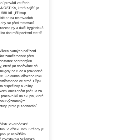
ání provádí ve třech
GNOSTIKA, která zajišťuje
88 lidí. „Přístup
lidé se na testovacích
 aby se před testovací
rozestupy a další hygienická
o dne měli pozitivní test tři
všech platných nařízení
hránit zaměstnance před
edostatek ochranných
y, které jim dodáváme dál
i gely na ruce a pravidelně
nce. Od dubna loňského roku
městnance ve firmě. Přijali
a dispečinky a velíny.
e velmi omezeném počtu a za
 pracovníků do skupin, které
i jsou významným
ktury, proto je zachování
í části Severočeské
tun. V ložisku lomu Vršany je
ponuje největšími
bě investovala Vršanská