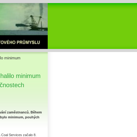
ilo minimum
dhalilo minimum
ečnostech
tování zaměstnanců. Během
19 bylo minimum, pouhých
Coal Services začalo 8.