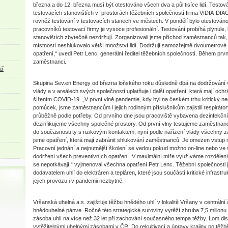
března a do 12. března musí být otestováno všech dva a půl tisíce lidí. Testov
testovacích stanovištích v prostorách těžebních společností firma VIDIA-DIA
rovněž testování v testovacích stanech ve městech. V pondělí bylo otestováno 5
pracovníků testovací firmy je vysoce profesionální. Testování probíhá plynule, 
stanovištích zbytečně nezdržují. Zorganizovali jsme příchod zaměstnanců tak,
místností neshlukovalo větší množství lidí. Dodržují samozřejmě dvoumetrové 
opatření,“ uvedl Petr Lenc, generální ředitel těžebních společností. Během prvníh
zaměstnanci.
ař
Skupina Sev.en Energy od března loňského roku důsledně dbá na dodržování 
vlády a v areálech svých společností uplatňuje i další opatření, která mají oc
šířením COVID-19. „V první vlně pandemie, kdy byl na českém trhu kritický n
pomůcek, jsme zaměstnancům i jejich rodinným příslušníkům zajistili respirátor
průběžně podle potřeby. Od prvního dne jsou pracoviště vybavena dezinfekčním
dezinfikujeme všechny společné prostory. Od první vlny testujeme zaměstna
do současnosti ty s rizikovým kontaktem, nyní podle nařízení vlády všechny za
jsme opatření, která mají zabránit shlukování zaměstnanců. Je omezen vstup n
Pracovní jednání a nejnutnější školení se vedou pokud možno on-line nebo v
dodržení všech preventivních opatření. V maximální míře využíváme rozdělení
se nepotkávají,“ vyjmenoval všechna opatření Petr Lenc. Těžební společnost
dodavatelem uhlí do elektráren a tepláren, které jsou součástí kritické infrastru
jejich provozu i v pandemii nezbytné.
Vršanská uhelná a.s. zajišťuje těžbu hnědého uhlí v lokalitě Vršany v centráln
hnědouhelné pánve. Ročně této strategické suroviny vytěží zhruba 7,5 milionu 
zásoba uhlí na více než 32 let při zachování současného tempa těžby. Lom dis
vytěžitelnými uhelnými zásobami v ČR. Do rekultivací a úpravy krajiny po těž