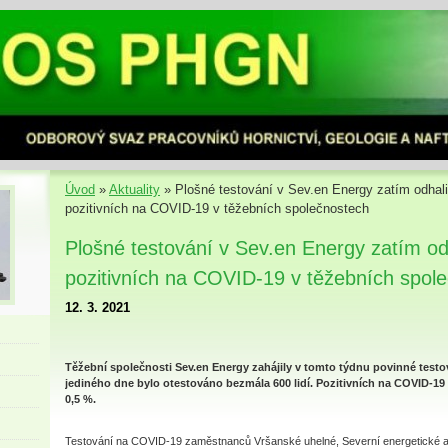
Úvod
»
Aktuality
»
Plošné testování v Sev.en Energy zatím odhal
pozitivních na COVID-19 v těžebních společnostech
Plošné testování v Sev.en Energy zatím o
pozitivních na COVID-19 v těžebních spol
12. 3. 2021
Těžební společnosti Sev.en Energy zahájily v tomto týdnu povinné tes
jediného dne bylo otestováno bezmála 600 lidí. Pozitivních na COVID-
0,5 %.
Testování na COVID-19 zaměstnanců Vršanské uhelné, Severní energetické a 