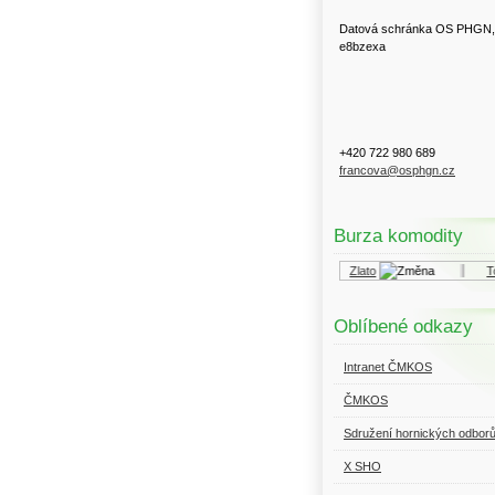
Datová schránka OS PHGN,
e8bzexa
+420 722 980 689
francova@osphgn.cz
Burza komodity
Kurzy.cz
Komodity a deriváty
Zlato
Top
Oblíbené odkazy
Intranet ČMKOS
ČMKOS
Sdružení hornických odbor
X SHO