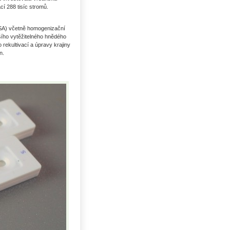
cí 288 tisíc stromů.
ČSA) včetně homogenizační
jšího vytěžitelného hnědého
rekultivací a úpravy krajiny
n.
Uhlí US index