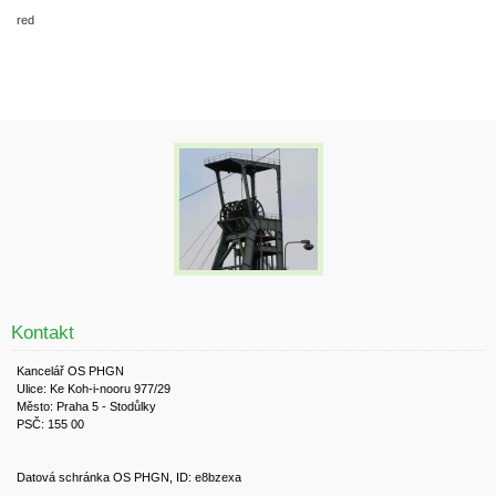
red
Kontakt
Kancelář OS PHGN
Ulice: Ke Koh-i-nooru 977/29
Město: Praha 5 - Stodůlky
PSČ: 155 00
Datová schránka OS PHGN, ID: e8bzexa