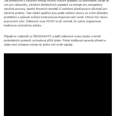
Jde především o zdražení energií formou vracení poplatků za obnovitelné zdroje do
cen pro zákazníky, zdražení distribučních poplatků za energie pro energeticky
náročné provozy, danění firemních benefitů čí neřešení předčasných důchodů pro
náročné profese. Tato vládní opatření jsou podle našeho názoru ve svém důsledku
proinflační a způsobí snížení konkurenceschopnosti naší země. Ohrozí tím i tisíce
pracovních míst. Odborový svaz KOVO se již rozhodl, že začne organizovat
hodinovou výstražnou stávku.
Připojili se i odboráři ze ŠKODA AUTO a další odborové svazy budou o formě
protivládních protestů rozhodovat příští týden. Pohár trpělivosti opravdu přetekl a
vláda není schopna vnímat nic jiného než tvrdé signály.