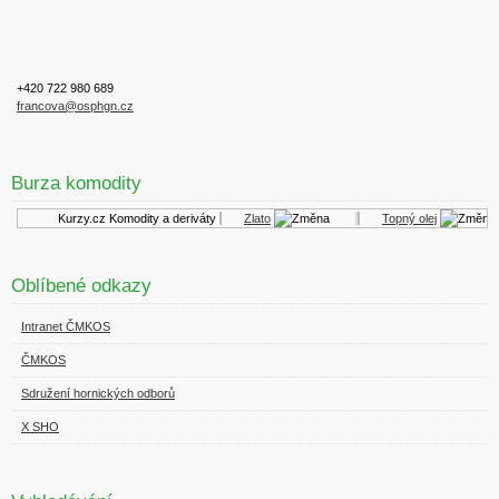
+420 722 980 689
francova@osphgn.cz
Burza komodity
Kurzy.cz
Komodity a deriváty
Zlato
Topný olej
Oblíbené odkazy
Intranet ČMKOS
ČMKOS
Sdružení hornických odborů
X SHO