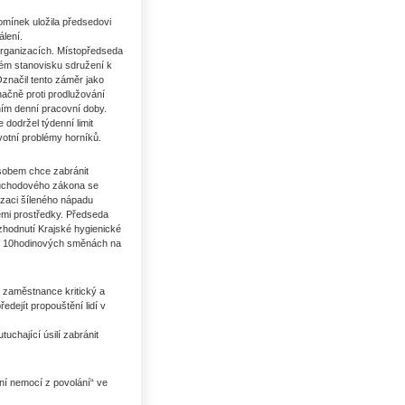
mínek uložila předsedovi
álení.
organizacích. Místopředseda
ém stanovisku sdružení k
načil tento záměr jako
načně proti prodlužování
ním denní pracovní doby.
 dodržel týdenní limit
votní problémy horníků.
ůsobem chce zabránit
důchodového zákona se
zaci šíleného nápadu
emi prostředky. Předseda
ozhodnutí Krajské hygienické
 v 10hodinových směnách na
jí zaměstnance kritický a
předejít propouštění lidí v
chající úsilí zabránit
ní nemocí z povolání“ ve