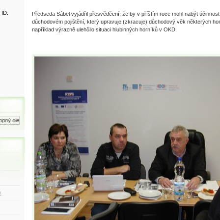
 ID:
Předseda Sábel vyjádřil přesvědčení, že by v příštím roce mohl nabýt účinnos
důchodovém pojištění, který upravuje (zkracuje) důchodový věk některých horn
například výrazně ulehčilo situaci hlubinných horníků v OKD.
ný olej
Zemní plyn
Motorová nafta
ů