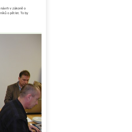
t návrh v zákoně o
íků o pět let. To by
Uhlí US index