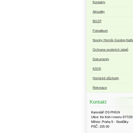
Kontakty
Aktuality
BOZP
Fotoalbum
Noviny Horník-Geolog-Naft
Ochrana osobních údajů
Dokumenty
KSVS
Hornické důchody
Rekreace
Kontakt
Kancelář OS PHGN
Ulice: Ke Koh-i-nooru 977/29
Město: Praha 5 - Stodůlky
PSČ: 155 00