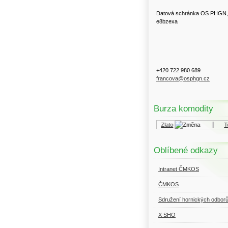
Datová schránka OS PHGN,
e8bzexa
+420 722 980 689
francova@osphgn.cz
Burza komodity
Kurzy.cz
Komodity a deriváty
Zlato
Top
Oblíbené odkazy
Intranet ČMKOS
ČMKOS
Sdružení hornických odbor
X SHO