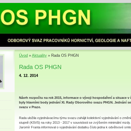
Úvod
»
Aktuality
»
Rada OS PHGN
Rada OS PHGN
4. 12. 2014
Návrh rozpočtu na rok 2015, informace o vývoji hospodaření a situace v
byly hlavními body jednání XI. Rady Oborového svazu PHGN. Jednání se 
svazu v Praze.
Rada uložila vyjednávacímu týmu svazu zahájit kolektivní vyjednávání o změn
stupně (KSVS) na roky 2013 - 2017 v souvislosti se zvýšením minimální mzdy
Jaromír Franta informoval o vyjednávání dodatku číslo jedna k odvětvové sml