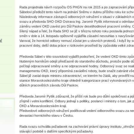
Rada projednala návrh rozpočtu OS PHGN na rok 2015 a po zapracování připo
Sábelovi předložit tento návrh na jednání Sněmu v dubnu příštího roku ke schv
Následovaly informace zástupců odborových sdružení o situaci v základních 
svazu a předseda SHO OKD Ostrava Ing. Jaromír Pytlík informoval o odmítav
záměru vedení OKD zavést pro Důl Paskov desetihodinové pracovní směny. Oz
šílený nápad a řekl, že Rada SHO se již v březnu tohoto roku postavila jednoz
směn v dole a 14. listopadu opětovně vyjádřila zásadní nesouhlas s navyšová
ař
Varoval, že hornické odbory nemusí zůstat jen u slovních protestů. I když by se
pracovní doby, delší doba práce v rizikovém prostředí by způsobila velké zdra
Předseda Sábel v této souvislosti vyjádřil podezření, že vedení OKD tímto zp
hlubinným horníkům odejít předčasně do starobního důchodu, protože podle 
počítají odpracované směny a ne odpracované hodiny. Odborový svaz se reali
managementu OKD, který připomíná zavádění roboty, bude snažit zabránit vš
Sábel již zaslal dopis ministru zdravotnictví, ve kterém ho žádá, aby prověřil r
stanice Moravskoslezského kraje ohledně kategorizace prací vykonávaných
důlních pracovištích závodu Důl Paskov.
Předseda Jaromír Pytlík zdůraznil, že příští rok bude pro důlní společnost a je
zřejmě i velmi konfliktní. Odbory jednají s politiky, poslanci i ministry o tom, jak 
OKD a Moravskoslezském kraji.
Předsedové odborových sdružení poděkovali vedení odborového svazu za neutu
devastaci hornického stavu v Česku.
Rada svazu schválila požadavek na zachování právní úpravy institutu „ohrože
stávající podobě s dalšími specifickými požadavky.