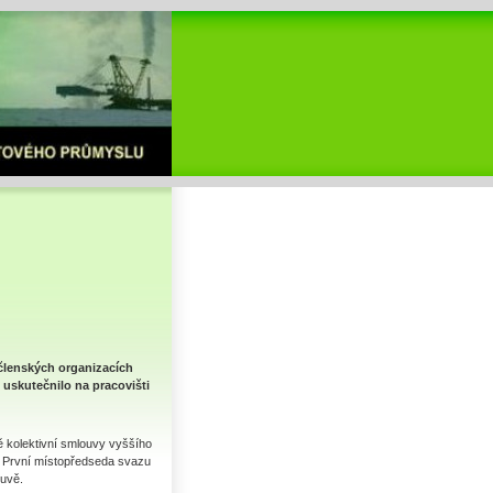
 členských organizacích
uskutečnilo na pracovišti
ě kolektivní smlouvy vyššího
. První místopředseda svazu
ouvě.