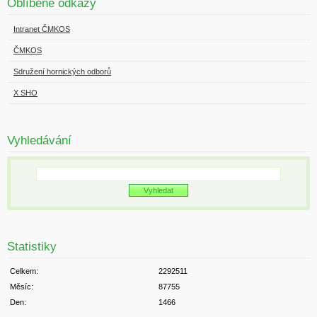
Oblíbené odkazy
Intranet ČMKOS
ČMKOS
Sdružení hornických odborů
X SHO
Vyhledávání
Statistiky
Celkem:
2292511
Měsíc:
87755
Den:
1466