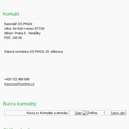
Kontakt
Kancelář OS PHGN
Ulice: Ke Koh-i-nooru 977/29
Město: Praha 5 - Stodůlky
PSČ: 155 00
Datová schránka OS PHGN, ID: e8bzexa
+420 722 980 689
francova@osphgn.cz
Burza komodity
Kurzy.cz
Komodity a deriváty
Zlato
Topný olej