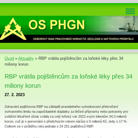
Úvod
»
Aktuality
»
RBP vrátila pojištěncům za loňské léky přes 34
miliony korun
RBP vrátila pojištěncům za loňské léky přes 34
miliony korun
27. 2. 2023
Zdravotní pojišťovna RBP na základě pravidelného vyhodnocení překročení
ochranného limitu na započitatelné doplatky za léčivé přípravky nebo potraviny pro
zvláštní lékařské účely vrátila za celý loňský rok 2022 svým klientům 34,3 milionů
korun, což je v porovnání s předchozím rokem nárůst o 5 milionů Kč, tedy o 17 %.
Celkem se v průběhu roku jednalo o 24 251 pojištěnců RBP.