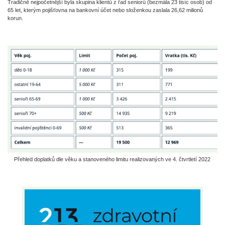
Tradičně nejpočetnější byla skupina klientů z řad seniorů (bezmála 23 tisíc osob) od
65 let, kterým pojišťovna na bankovní účet nebo složenkou zaslala 26,62 milionů
korun.
Přehled doplatků dle věku a stanoveného limitu realizovaných ve 4. čtvrtletí 2022