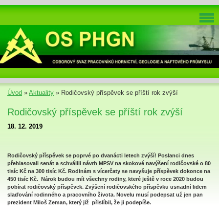
Úvod
»
Aktuality
»
Rodičovský příspěvek se příští rok zvýší
Rodičovský příspěvek se příští rok zvýší
18. 12. 2019
Rodičovský příspěvek se poprvé po dvanácti letech zvýší! Poslanci dnes
přehlasovali senát a schválili návrh MPSV na skokové navýšení rodičovské o 80
tisíc Kč na 300 tisíc Kč. Rodinám s vícerčaty se navyšuje příspěvek dokonce na
450 tisíc Kč. Nárok budou mít všechny rodiny, které ještě v roce 2020 budou
pobírat rodičovský příspěvek. Zvýšení rodičovského příspěvku usnadní lidem
slaďování rodinného a pracovního života. Novelu musí podepsat už jen pan
prezident Miloš Zeman, který již přislíbil, že ji podepíše.