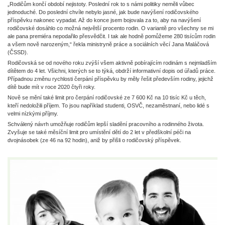
„Rodičům končí období nejistoty. Poslední rok to s námi politiky neměli vůbec
jednoduché. Do poslední chvíle nebylo jasné, jak bude navýšení rodičovského
příspěvku nakonec vypadat. Až do konce jsem bojovala za to, aby na navýšení
rodičovské dosáhlo co možná největší procento rodin. O variantě pro všechny se mi
ale pana premiéra nepodařilo přesvědčit. I tak ale hodně pomůžeme 280 tisícům rodin
a všem nově narozeným,“ řekla ministryně práce a sociálních věcí Jana Maláčová
(ČSSD).
Rodičovská se od nového roku zvýší všem aktivně pobírajícím rodinám s nejmladším
dítětem do 4 let. Všichni, kterých se to týká, obdrží informativní dopis od úřadů práce.
Případnou změnu rychlosti čerpání příspěvku by měly řešit především rodiny, jejichž
dítě bude mít v roce 2020 čtyři roky.
Nově se mění také limit pro čerpání rodičovské ze 7 600 Kč na 10 tisíc Kč u těch,
kteří nedoložili příjem. To jsou například studenti, OSVČ, nezaměstnaní, nebo lidé s
velmi nízkými příjmy.
Schválený návrh umožňuje rodičům lepší sladění pracovního a rodinného života.
Zvyšuje se také měsíční limit pro umístění dětí do 2 let v předškolní péči na
dvojnásobek (ze 46 na 92 hodin), aniž by přišli o rodičovský příspěvek.