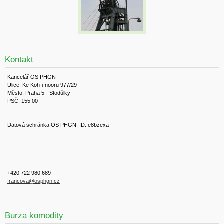
Kontakt
Kancelář OS PHGN
Ulice: Ke Koh-i-nooru 977/29
Město: Praha 5 - Stodůlky
PSČ: 155 00
Datová schránka OS PHGN, ID: e8bzexa
+420 722 980 689
francova@osphgn.cz
Burza komodity