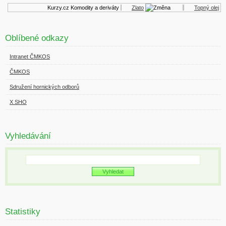
Kurzy.cz
Komodity a deriváty
Zlato
Topný olej
Oblíbené odkazy
Intranet ČMKOS
ČMKOS
Sdružení hornických odborů
X SHO
Vyhledávání
Statistiky