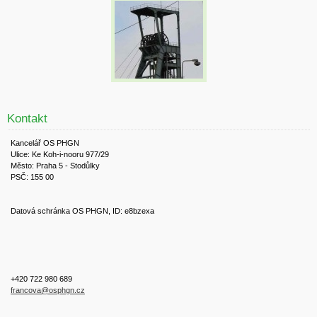
Kontakt
Kancelář OS PHGN
Ulice: Ke Koh-i-nooru 977/29
Město: Praha 5 - Stodůlky
PSČ: 155 00
Datová schránka OS PHGN, ID: e8bzexa
+420 722 980 689
francova@osphgn.cz