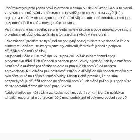
Paní ministryni jsme podali nové informace o situaci v OKD a Czech Coal a to hlavně
ve vztahu ke snižování zaměstnanosti. Rovněž jsme upozornili na zvyšující se
nejistotu a napětí v obou regionech. Řešení dřívějších důchodů horníků a limitů jsou
bezpodmínečně nutné a nelze je dále odkládat.
Paní ministryně nám sdělila, že si je vědoma této situace a bude usilovat o definitivní
projednání jak důchodů, tak limitů a to na jednání vlády v měsíci září.
Jako zásadní problém se nyní jeví rozporuplný postoj ministerstva financí v čele s
ministrem Babišem, se kterým jsme my odboráři již dvakrát jednali a podporu
dřívějších důchodů přislíbil.
Na jednání vlády v Ostravě dne 22. srpna 2015 však ministr financí spojil
problematiku dřívějších důchodů s osobou pana Bakaly a jednání tak bylo zmařeno.
Nemístné a urážlivé poznámky na adresu pracujících horníků od ministra
spravedlnosti R. Pelikána pak definitivně jednání o dřívějších důchodech zmařilo a to
bylo přesunuté na zářijové jednání vlády. Ministr Babiš prohlásil, že on sám
nezpochybňuje dřívější odchod do důchodů horníků, nicméně požaduje zapojení se
do financování těchto důchodů pana Bakalu.
Naši politici by se měli vážně zamyslet nad tím, zda-li se nyní jedná o politickou
tahanici, nebo snad o vyřizování účtů mezi podnikateli či dokonce osobní spory?