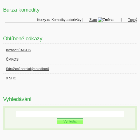
Burza komodity
Kurzy.cz
Komodity a deriváty
Zlato
Topný ol
Oblíbené odkazy
Intranet ČMKOS
ČMKOS
Sdružení hornických odborů
X SHO
Vyhledávání