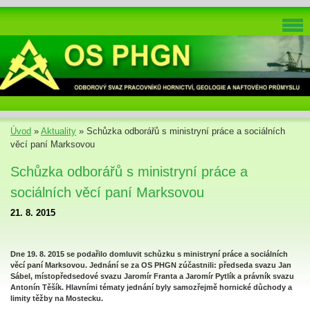
Úvod
»
Aktuality
»
Schůzka odborářů s ministryní práce a sociálních
věcí paní Marksovou
Schůzka odborářů s ministryní práce a
sociálních věcí paní Marksovou
21. 8. 2015
Dne 19. 8. 2015 se podařilo domluvit schůzku s ministryní práce a sociálních
věcí paní Marksovou. Jednání se za OS PHGN zúčastnili: předseda svazu Jan
Sábel, místopředsedové svazu Jaromír Franta a Jaromír Pytlík a právník svazu
Antonín Těšík. Hlavními tématy jednání byly samozřejmě hornické důchody a
limity těžby na Mostecku.