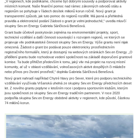
„V regionech, kde podnikáme, chceme být dobrými sousedy a podporovat aktivity
místních komunit. Naše finanční pomoc nad rámec zákonných odvodů státu a
regionům se pohybuje v řádech desítek milionů korun ročně. Nový grant je
transparentní způsob, jak tuto pomoc do regionů rozdělit. Má jasná a přehledná
pravidla a elektronické podání žádosti o grant je velmi jednoduché,“ uvedla mluvčí
skupiny Sev.en Energy Gabriela Sáričková Benešová.
Grant bude účelově poskytován zejména na environmentální projekty, sport,
technické vzdělání a další činnosti související s rozvojem regionů, ve kterých se
projevuje vliv podnikatelské činnosti skupiny Sev.en Energy. Výše grantu není nijak
omezená. Žádosti o grant lze podávat pouze elektronicky prostřednictvím
registračního formuláře, který je dostupný na webových stránkách Sev.en Energy. „O
přidělení grantu bude rozhodovat vedení společnosti na základě doporučení grantové
komise. Ta bude přihlížet především k tomu, jaký vliv má projekt na rozvoj místní
komunity, ať už v oblasti vzdělávání, volnočasových aktivit dospělých či mládeže
nebo přínos pro životní prostředí,“ doplnila Gabriela Sáričková Benešová.
Nový grant nahradí například Chytré hlavy pro Sever, které pro podporu technického
vzdělávání využívala Vršanská uhelná ze skupiny Sev.en Energy předchozích deset
let. Z nového grantu poplyne v letošním roce i podpora sportovním klubům, kterým
jsou společnosti ze skupiny Sev.en Energy tradičním partnerem. V roce 2020
podpořila skupina Sev.en Energy obdobné aktivity v regionech, kde působí, částkou
74 miliónů korun.