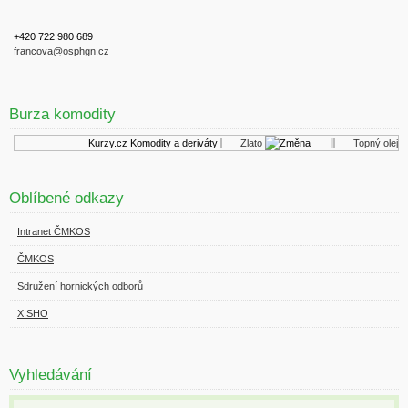
+420 722 980 689
francova@osphgn.cz
Burza komodity
Kurzy.cz
Komodity a deriváty
Zlato
Topný olej
Oblíbené odkazy
Intranet ČMKOS
ČMKOS
Sdružení hornických odborů
X SHO
Vyhledávání