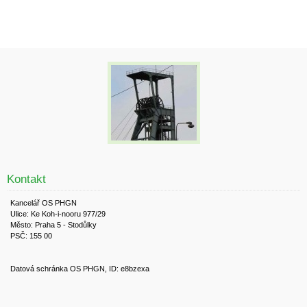
Kontakt
Kancelář OS PHGN
Ulice: Ke Koh-i-nooru 977/29
Město: Praha 5 - Stodůlky
PSČ: 155 00
Datová schránka OS PHGN, ID: e8bzexa