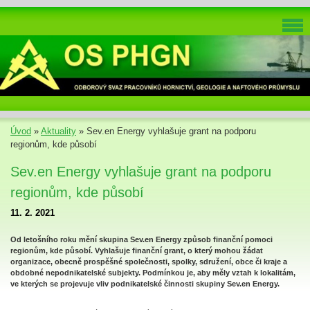
Úvod
»
Aktuality
»
Sev.en Energy vyhlašuje grant na podporu
regionům, kde působí
Sev.en Energy vyhlašuje grant na podporu
regionům, kde působí
11. 2. 2021
Od letošního roku mění skupina Sev.en Energy způsob finanční pomoci
regionům, kde působí. Vyhlašuje finanční grant, o který mohou žádat
organizace, obecně prospěšné společnosti, spolky, sdružení, obce či kraje a
obdobné nepodnikatelské subjekty. Podmínkou je, aby měly vztah k lokalitám,
ve kterých se projevuje vliv podnikatelské činnosti skupiny Sev.en Energy.