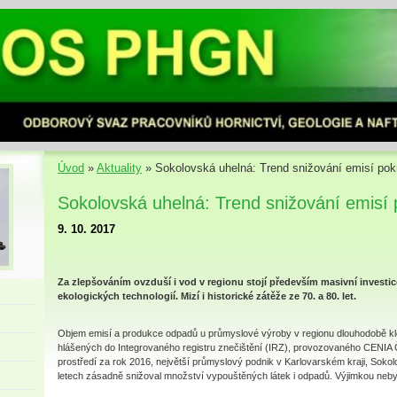
Úvod
»
Aktuality
»
Sokolovská uhelná: Trend snižování emisí pok
Sokolovská uhelná: Trend snižování emisí 
9. 10. 2017
Za zlepšováním ovzduší i vod v regionu stojí především masivní investi
ekologických technologií. Mizí i historické zátěže ze 70. a 80. let.
Objem emisí a produkce odpadů u průmyslové výroby v regionu dlouhodobě kl
hlášených do Integrovaného registru znečištění (IRZ), provozovaného CENIA 
prostředí za rok 2016, největší průmyslový podnik v Karlovarském kraji, Sokol
letech zásadně snižoval množství vypouštěných látek i odpadů. Výjimkou nebyl