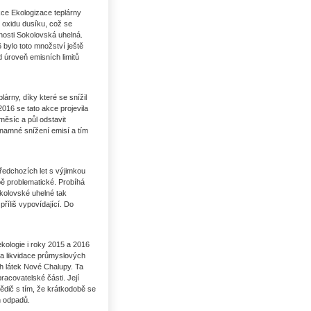
kce Ekologizace teplárny
e oxidu dusíku, což se
čnosti Sokolovská uhelná.
 bylo toto množství ještě
d úroveň emisních limitů
lárny, díky které se snížil
016 se tato akce projevila
měsíc a půl odstavit
znamné snížení emisí a tím
ředchozích let s výjimkou
bě problematické. Probíhá
kolovské uhelné tak
říliš vypovídající. Do
ekologie i roky 2015 a 2016
yla likvidace průmyslových
ch látek Nové Chalupy. Ta
pracovatelské části. Její
ědič s tím, že krátkodobě se
h odpadů.