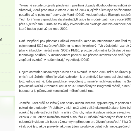
“Výrazně se zde projevily především pozitivní dopady dlouhodobé investiční a
Vřesová, která probíhala v letech 2010 až 2014 a jejímž cílem bylo snížit emis
podařilo až o polovinu,” potvrzuje Martin Dědič, vedoucí sekce Ekologie spole
Těch loni firma vyprodukovala zhruba 2,6 tisíce tun ročně, zatímco v roce 2006
přes 5,8 tisíc tun. Firma se tak díky investicím do ekologie dostala dokonce po
které budou platit až po roce 2020.
ař
Další zlepšení pak přinesla i loňská investiční akce do Intenzifikace odsíření tep
objem emisí SO2 na úroveň 200 mg na metr krychlový. “Ve výsledcích za rok 2
jako krátkodobý nárůst emisí SO2 a PM10, protože bylo nutné kvůli stavbě na 
technologii odsíření. V dlouhodobém pohledu ale přinese intenzifikace další vý
zlepšení ovzduší v našem kraji,” vysvětluje Dědič.
Objem ostatních sledovaných látek se u ovzduší v roce 2016 držel na úrovni p
emisí rtuti. Jejich měření je však vzhledem k proměnlivé koncentraci dlouhodo
totiž jednou ročně. Údaj produkce, vypočtený z naměřených koncentrací, u So
pravidelně kolísá v rozmezí od 58 do 370 naměřených kilogramů ročně, a není p
budoucna je plánované kontinuální měření emisí rtuti.
Jestliže u ovzduší se loňský rok nesl v duchu investic, typické byly z pohledu 
pokud jde o odpady. “Probíhaly v nich totiž také velké ekologické akce, jako b
objektů bývalé ústřední třídírny uhlí v Citicích, nebo likvidace nádrže závadný
vznikla v 70. letech minulého století a sloužila k ukládání závadných látek ze z
odborná likvidace tak bude významným přínosem pro životní prostředí,” říká D
však obě tyto akce projevily jako navýšení produkce ostatních i nebezpečnýc