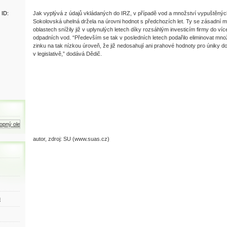
 ID:
Jak vyplývá z údajů vkládaných do IRZ, v případě vod a množství vypuštěnýc
Sokolovská uhelná držela na úrovni hodnot s předchozích let. Ty se zásadní
oblastech snížily již v uplynulých letech díky rozsáhlým investicím firmy do ví
odpadních vod. “Především se tak v posledních letech podařilo eliminovat množs
zinku na tak nízkou úroveň, že již nedosahují ani prahové hodnoty pro úniky d
v legislativě,” dodává Dědič.
ný olej
Zemní plyn
Motorová nafta
autor, zdroj: SU (www.suas.cz)
ů