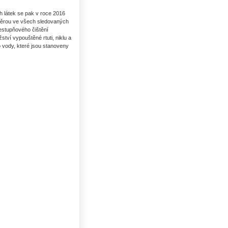
h látek se pak v roce 2016
 měrou ve všech sledovaných
cestupňového čištění
tví vypouštěné rtuti, niklu a
o vody, které jsou stanoveny
Uhlí US index