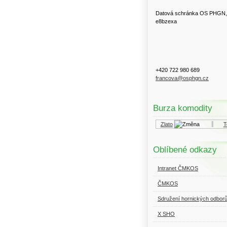
Datová schránka OS PHGN,
e8bzexa
+420 722 980 689
francova@osphgn.cz
Burza komodity
Kurzy.cz
Komodity a deriváty
Zlato
Top
Oblíbené odkazy
Intranet ČMKOS
ČMKOS
Sdružení hornických odbor
X SHO