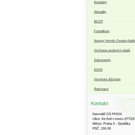
Kontakty
Aktuality
BOZP
Fotoalbum
Noviny Horník-Geolog-Naft
Ochrana osobních údajů
Dokumenty
KSVS
Hornické důchody
Rekreace
Kontakt
Kancelář OS PHGN
Ulice: Ke Koh-i-nooru 977/29
Město: Praha 5 - Stodůlky
PSČ: 155 00