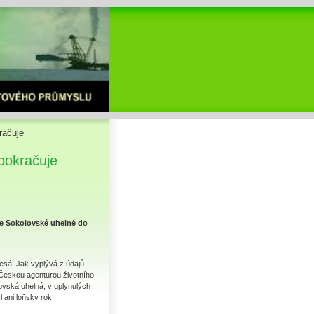
račuje
pokračuje
ce Sokolovské uhelné do
esá. Jak vyplývá z údajů
Českou agenturou životního
ovská uhelná, v uplynulých
 ani loňský rok.