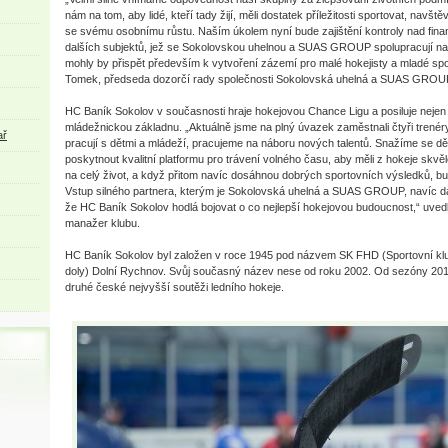
nám na tom, aby lidé, kteří tady žijí, měli dostatek příležitosti sportovat, navšt
se svému osobnímu růstu. Naším úkolem nyní bude zajištění kontroly nad fina
dalších subjektů, jež se Sokolovskou uhelnou a SUAS GROUP spolupracují na
mohly by přispět především k vytvoření zázemí pro malé hokejisty a mladé spor
Tomek, předseda dozorčí rady společnosti Sokolovská uhelná a SUAS GROU
HC Baník Sokolov v současnosti hraje hokejovou Chance Ligu a posiluje nejen s
mládežnickou základnu. „Aktuálně jsme na plný úvazek zaměstnali čtyři trenéry
ař
pracují s dětmi a mládeží, pracujeme na náboru nových talentů. Snažíme se d
poskytnout kvalitní platformu pro trávení volného času, aby měli z hokeje skvěl
na celý život, a když přitom navíc dosáhnou dobrých sportovních výsledků, bu
Vstup silného partnera, kterým je Sokolovská uhelná a SUAS GROUP, navíc dáv
že HC Baník Sokolov hodlá bojovat o co nejlepší hokejovou budoucnost,“ uved
manažer klubu.
HC Baník Sokolov byl založen v roce 1945 pod názvem SK FHD (Sportovní k
doly) Dolní Rychnov. Svůj současný název nese od roku 2002. Od sezóny 201
druhé české nejvyšší soutěži ledního hokeje.