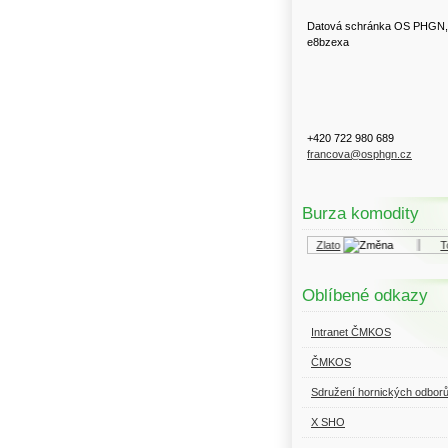
Datová schránka OS PHGN,
e8bzexa
+420 722 980 689
francova@osphgn.cz
Burza komodity
Kurzy.cz
Komodity a deriváty
Zlato
Top
Oblíbené odkazy
Intranet ČMKOS
ČMKOS
Sdružení hornických odbor
X SHO