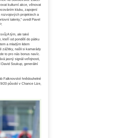
ěvovat kulturní akce, věnovat
ncováním klubu, zapojení
 rozvojových projektech a
tovní talenty,“ uvedl Pavel
P.
vůj A tým, ale také
, kteří od pondělí do pátku
ětem a mladým lidem
é zážitky, našli si kamarády
de to pro nás bonus navíc.
á jasný signál veřejnosti,
l David Soukup, generální
lub Falknovské hnědouhelné
9/20 působí v Chance Lize,