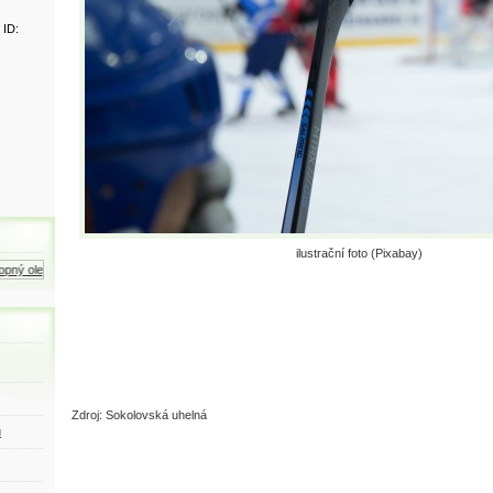
 ID:
ilustrační foto (Pixabay)
ný olej
Zemní plyn
Motorová nafta
Zdroj: Sokolovská uhelná
ů