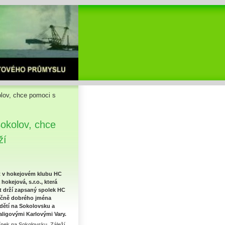
lov, chce pomoci s
okolov, chce
ží
nt v hokejovém klubu HC
okejová, s.r.o., která
t drží zapsaný spolek HC
dičně dobrého jména
 dětí na Sokolovsku a
raligovými Karlovými Vary.
ínek na Sokolovsku. Záleží