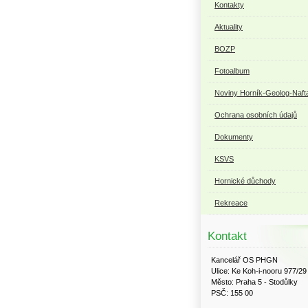
Kontakty
Aktuality
BOZP
Fotoalbum
Noviny Horník-Geolog-Naft
Ochrana osobních údajů
Dokumenty
KSVS
Hornické důchody
Rekreace
Kontakt
Kancelář OS PHGN
Ulice: Ke Koh-i-nooru 977/29
Město: Praha 5 - Stodůlky
PSČ: 155 00