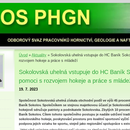
Úvod
»
Aktuality
»
Sokolovská uhelná vstupuje do HC Baník Soko
rozvojem hokeje a práce s mládeží
Sokolovská uhelná vstupuje do HC Baník S
pomoci s rozvojem hokeje a práce s mláde
19. 7. 2023
Společnost Sokolovská uhelná získala obchodní podíl ve výši 45 proce
Baník Sokolov. Společníkem se stejnou majetkovou účastí je Sokolovská h
hokejově sdružuje patrioty a podnikatele Sokolovska. Zbylých 10 procen
Baník Sokolov. Cílem tohoto společného postupu je nadále udržení tra
sokolovského hokeje, poskytování prostoru pro kvalitní sportovní vyžití
podpora jejich vztahu ke sportu, stejně jako regionální spolupráce s ext
„Velmi silně vnímáme odpovědnost naší skupiny za zlepšování životních podm