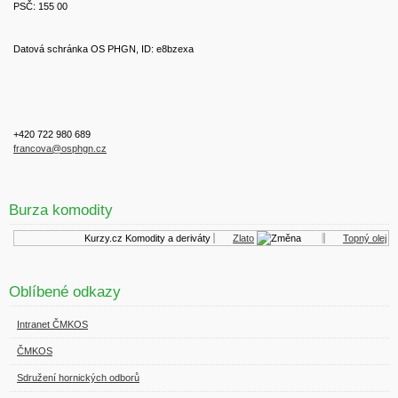
PSČ: 155 00
Datová schránka OS PHGN, ID: e8bzexa
+420 722 980 689
francova@osphgn.cz
Burza komodity
Kurzy.cz
Komodity a deriváty
Zlato
Topný olej
Oblíbené odkazy
Intranet ČMKOS
ČMKOS
Sdružení hornických odborů