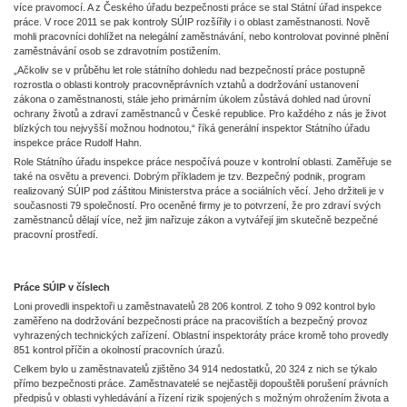
více pravomocí. A z Českého úřadu bezpečnosti práce se stal Státní úřad inspekce
práce. V roce 2011 se pak kontroly SÚIP rozšířily i o oblast zaměstnanosti. Nově
mohli pracovníci dohlížet na nelegální zaměstnávání, nebo kontrolovat povinné plnění
zaměstnávání osob se zdravotním postižením.
„Ačkoliv se v průběhu let role státního dohledu nad bezpečností práce postupně
rozrostla o oblasti kontroly pracovněprávních vztahů a dodržování ustanovení
zákona o zaměstnanosti, stále jeho primárním úkolem zůstává dohled nad úrovní
ochrany životů a zdraví zaměstnanců v České republice. Pro každého z nás je život
blízkých tou nejvyšší možnou hodnotou,“ říká generální inspektor Státního úřadu
inspekce práce Rudolf Hahn.
Role Státního úřadu inspekce práce nespočívá pouze v kontrolní oblasti. Zaměřuje se
také na osvětu a prevenci. Dobrým příkladem je tzv. Bezpečný podnik, program
realizovaný SÚIP pod záštitou Ministerstva práce a sociálních věcí. Jeho držiteli je v
současnosti 79 společností. Pro oceněné firmy je to potvrzení, že pro zdraví svých
zaměstnanců dělají více, než jim nařizuje zákon a vytvářejí jim skutečně bezpečné
pracovní prostředí.
Práce SÚIP v číslech
Loni provedli inspektoři u zaměstnavatelů 28 206 kontrol. Z toho 9 092 kontrol bylo
zaměřeno na dodržování bezpečnosti práce na pracovištích a bezpečný provoz
vyhrazených technických zařízení. Oblastní inspektoráty práce kromě toho provedly
851 kontrol příčin a okolností pracovních úrazů.
Celkem bylo u zaměstnavatelů zjištěno 34 914 nedostatků, 20 324 z nich se týkalo
přímo bezpečnosti práce. Zaměstnavatelé se nejčastěji dopouštěli porušení právních
předpisů v oblasti vyhledávání a řízení rizik spojených s možným ohrožením života a