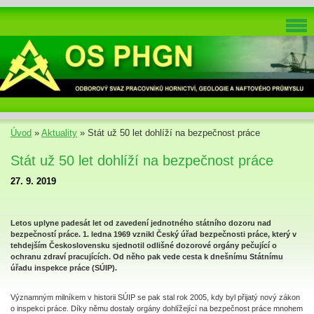
Úvod
»
Aktuality
»
Stát už 50 let dohlíží na bezpečnost práce
Stát už 50 let dohlíží na bezpečnost práce
27. 9. 2019
Letos uplyne padesát let od zavedení jednotného státního dozoru nad
bezpečností práce. 1. ledna 1969 vznikl Český úřad bezpečnosti práce, který v
tehdejším Československu sjednotil odlišné dozorové orgány pečující o
ochranu zdraví pracujících. Od něho pak vede cesta k dnešnímu Státnímu
úřadu inspekce práce (SÚIP).
Významným milníkem v historii SÚIP se pak stal rok 2005, kdy byl přijatý nový zákon
o inspekci práce. Díky němu dostaly orgány dohlížející na bezpečnost práce mnohem