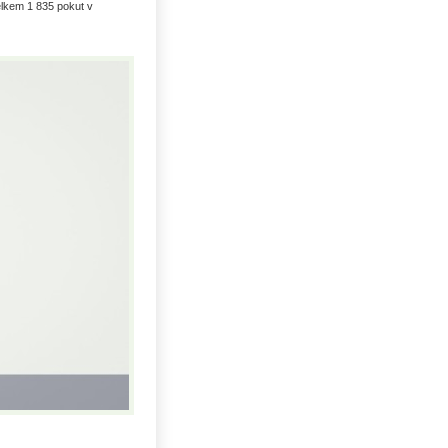
elkem 1 835 pokut v
Uhlí US index