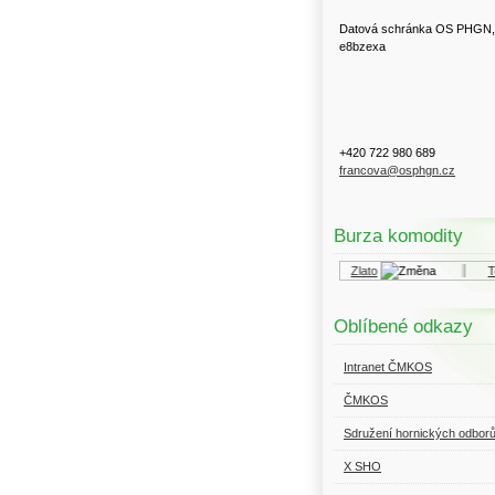
Datová schránka OS PHGN,
e8bzexa
+420 722 980 689
francova@osphgn.cz
Burza komodity
Kurzy.cz
Komodity a deriváty
Zlato
Top
Oblíbené odkazy
Intranet ČMKOS
ČMKOS
Sdružení hornických odbor
X SHO