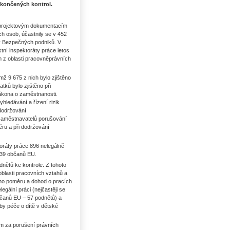
okončených kontrol.
k projektovým dokumentacím
h osob, účastnily se v 452
ky Bezpečných podniků. V
ní inspektoráty práce letos
 z oblasti pracovněprávních
mž 9 675 z nich bylo zjištěno
tků bylo zjištěno při
zákona o zaměstnanosti.
hledávání a řízení rizik
dodržování
u zaměstnavatelů porušování
ěru a při dodržování
toráty práce 896 nelegálně
 39 občanů EU.
nětů ke kontrole. Z tohoto
blasti pracovních vztahů a
ího poměru a dohod o pracích
gální práci (nejčastěji se
bčanů EU – 57 podnětů) a
by péče o dítě v dětské
ům za porušení právních