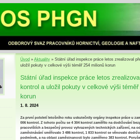
Úvod
»
Aktuality
»
Státní úřad inspekce práce letos zrealizoval pře
uložil pokuty v celkové výši téměř 254 milionů korun
Státní úřad inspekce práce letos zrealizoval
kontrol a uložil pokuty v celkové výši téměř
korun
1. 8. 2024
Za první pololetí letošního roku uskutečnily orgány inspekce práce u z
006 kontrol. Z tohoto počtu se 4 304 kontrol zaměřilo na dodržování bez
pracovištích a bezpečný provoz vyhrazených technických zařízení, na o
zaměstnávání směřovalo 3 486 kontrol, 1 833 kontrol se věnovalo dodrž
podmínek, a na oblast zaměstnanosti bylo zaměřeno 383 kontrol. Poruše