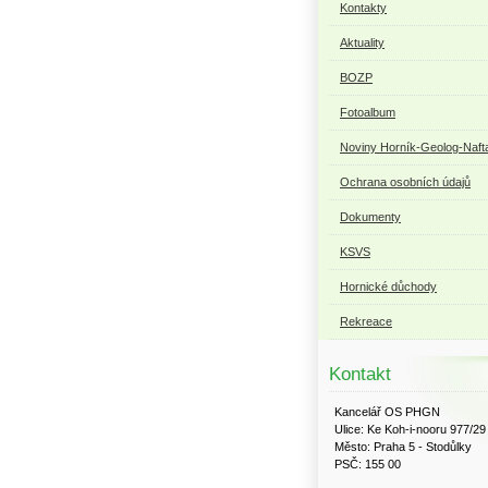
Kontakty
Aktuality
BOZP
Fotoalbum
Noviny Horník-Geolog-Naft
Ochrana osobních údajů
Dokumenty
KSVS
Hornické důchody
Rekreace
Kontakt
Kancelář OS PHGN
Ulice: Ke Koh-i-nooru 977/29
Město: Praha 5 - Stodůlky
PSČ: 155 00