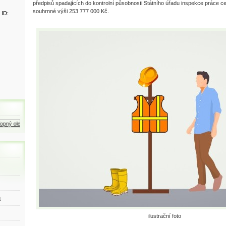
předpisů spadajících do kontrolní působnosti Státního úřadu inspekce práce c
souhrnné výši 253 777 000 Kč.
 ID:
ný olej
Zemní plyn
Motorová nafta
ů
ilustrační foto