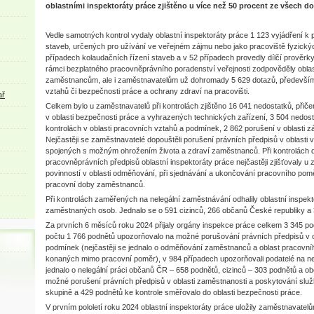
oblastními inspektoráty práce zjištěno u více než 50 procent ze všech d
Vedle samotných kontrol vydaly oblastní inspektoráty práce 1 123 vyjádření 
staveb, určených pro užívání ve veřejném zájmu nebo jako pracoviště fyzickýc
případech kolaudačních řízení staveb a v 52 případech provedly dílčí prověr
rámci bezplatného pracovněprávního poradenství veřejnosti zodpověděly oblast
zaměstnancům, ale i zaměstnavatelům už dohromady 5 629 dotazů, především
vztahů či bezpečnosti práce a ochrany zdraví na pracovišti.
ař
Celkem bylo u zaměstnavatelů při kontrolách zjištěno 16 041 nedostatků, přiče
v oblasti bezpečnosti práce a vyhrazených technických zařízení, 3 504 nedosta
kontrolách v oblasti pracovních vztahů a podmínek, 2 862 porušení v oblasti 
Nejčastěji se zaměstnavatelé dopouštěli porušení právních předpisů v oblasti vy
spojených s možným ohrožením života a zdraví zaměstnanců. Při kontrolách 
pracovněprávních předpisů oblastní inspektoráty práce nejčastěji zjišťovaly 
povinností v oblasti odměňování, při sjednávání a ukončování pracovního pom
pracovní doby zaměstnanců.
Při kontrolách zaměřených na nelegální zaměstnávání odhalily oblastní inspek
zaměstnaných osob. Jednalo se o 591 cizinců, 266 občanů České republiky a
Za prvních 6 měsíců roku 2024 přijaly orgány inspekce práce celkem 3 345 pod
počtu 1 766 podnětů upozorňovalo na možné porušování právních předpisů v o
podmínek (nejčastěji se jednalo o odměňování zaměstnanců a oblast pracovn
konaných mimo pracovní poměr), v 984 případech upozorňovali podatelé na nele
jednalo o nelegální práci občanů ČR – 658 podnětů, cizinců – 303 podnětů a o
možné porušení právních předpisů v oblasti zaměstnanosti a poskytování služ
skupině a 429 podnětů ke kontrole směřovalo do oblasti bezpečnosti práce.
V prvním pololetí roku 2024 oblastní inspektoráty práce uložily zaměstnavatel