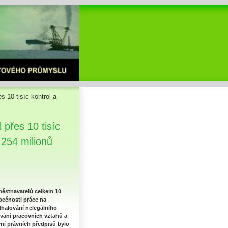
s 10 tisíc kontrol a
 přes 10 tisíc
 254 milionů
aměstnavatelů celkem 10
pečnosti práce na
dhalování nelegálního
ování pracovních vztahů a
ní právních předpisů bylo