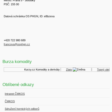
Město: Praha 5 - Stodůlky
PSČ: 155 00
Datová schránka OS PHGN, ID: e8bzexa
+420 722 980 689
francova@osphgn.cz
Burza komodity
Kurzy.cz
Komodity a deriváty
Zlato
Topný olej
Oblíbené odkazy
Intranet ČMKOS
ČMKOS
Sdružení hornických odborů