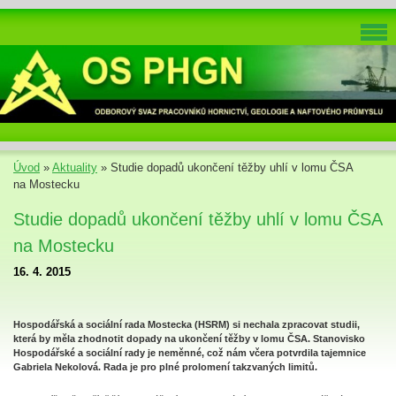
Úvod
»
Aktuality
»
Studie dopadů ukončení těžby uhlí v lomu ČSA
na Mostecku
Studie dopadů ukončení těžby uhlí v lomu ČSA
na Mostecku
16. 4. 2015
Hospodářská a sociální rada Mostecka (HSRM) si nechala zpracovat studii,
která by měla zhodnotit dopady na ukončení těžby v lomu ČSA. Stanovisko
Hospodářské a sociální rady je neměnné, což nám včera potvrdila tajemnice
Gabriela Nekolová. Rada je pro plné prolomení takzvaných limitů.