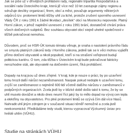
Jak se píše už v dřívějších prohlášení rady, regionální tripartita Hospodářská a
sociální rada Ústeckého kraje, která již více než 10 let zastupuje zájmy regionu a
sdružuje desítky organizací, firem, obcí a měst, považuje argumenty některých
odpůrců tzv. prolomení limitů těžby uhlí za liché, protože zrušení sporného usnesení
Vlády ČR z roku 1991 k žádné likvidaci „desítek“ obcí na Mostecku nepovede. Platný
Horní zákon, v jehož naplnění usnesení z roku 1991 brání, dostatečně chrání práva
všech dotčených subjektů. Bez souhlasu obyvatel obcí stejně uhelné společnosti v
těžbě pokračovat nemohou.
Důvodem, proč se HSR-ÚK tomuto tématu věnuje, je snaha o nastolení právního řádu
ve smyslu platných zákonů tedy i Horního zákona, jedině tak se k věci mohou vyjádřit
přímo dotčení obyvatelé a nikoli populisté, kteří si na strašení veřejnosti budují
politickou kariéru. O tom, zda těžba v Ústeckém kraji bude pokračovat fakticky
nerozhodne stát, ale obyvatelé na dotčeném území, říká prohlášení.
Dopady na kraj jsou už dnes zřejmé. V kraji, kde je nouze o práci, by po uzavření
lomu hrozil další nárůst nezaměstnanosti. Naopak pokud nedojde k uzavření lomu,
zvýší se zaměstnanost o nejméně 600 lidí včetně dalšího nárůstu v zaměstnanců v
podpůrných organizacích. Zcela jistě by v blízké době došlo také k tomu, že by se
uhlí muselo dovážet a nikdo dnes neumí říct jaký by to mělo dopad na vývoj cen tepla
a elektřiny na obyvatelstvo. Pro plné prolomení limitů se ozývá čím dál více hlasů.
Nahradit uhlí jiným zdrojem je v současné situaci téměř nemožné a zcela jistě
neekonomické. Předkládáme tedy studii, kterou vypracoval Výzkumný ústav pro
hnědé uhlím (VÚHU).
Studie na stránkách VÚHU